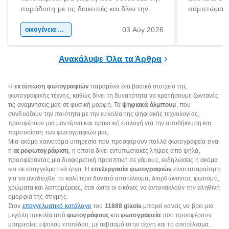
παράδοση με τις διακοπές και δίνει την
συμπτώματα
αφορμή για ταξίδια σε κάθε γωνιά της
άνθρωποι κά
03 Αύγ 2026
χώρας. Είτε πρόκειται για λίγες μέρες
οικογένεια & παιδί
πληροφορίες 
ξεγνοιασιάς είτε για μια σύντομη εξόρμηση.
καθώς μπορε
επιμένει για
Ανακάλυψε Όλα τα Άρθρα
Η
εκτύπωση φωτογραφιών
παραμένει ένα βασικό στοιχείο της
φωτογραφικής τέχνης, καθώς δίνει τη δυνατότητα να κρατήσουμε ζωντανές
τις αναμνήσεις μας σε φυσική μορφή. Τα
ψηφιακά άλμπουμ
, που
συνδυάζουν την ποιότητα με την ευκολία της ψηφιακής τεχνολογίας,
προσφέρουν μια μοντέρνα και πρακτική επιλογή για την αποθήκευση και
παρουσίαση των φωτογραφιών μας.
Μια ακόμα καινοτόμα υπηρεσία που προσφέρουν πολλά φωτογραφεία είναι
η
αεροφωτογράφιση
, η οποία δίνει εντυπωσιακές λήψεις από ψηλά,
προσφέροντας μια διαφορετική προοπτική σε γάμους, εκδηλώσεις ή ακόμα
και σε επαγγελματικά έργα. Η
επεξεργασία φωτογραφιών
είναι απαραίτητη
για να αναδειχθεί το καλύτερο δυνατό αποτέλεσμα, διορθώνοντας φωτισμό,
χρώματα και λεπτομέρειες, έτσι ώστε οι εικόνες να αντανακλούν την αληθινή
ομορφιά της στιγμής.
Στον
επαγγελματικό κατάλογο
του
11888
giaola
μπορεί κανείς να βρει μια
μεγάλη ποικιλία από
φωτογράφους
και
φωτογραφεία
που προσφέρουν
υπηρεσίες υψηλού επιπέδου, με σεβασμό στην τέχνη και το αποτέλεσμα.