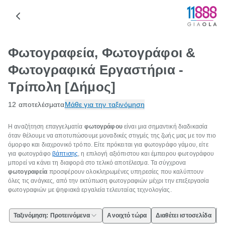
Φωτογραφεία, Φωτογράφοι &
Φωτογραφικά Εργαστήρια -
Τρίπολη [Δήμος]
12 αποτελέσματα
Μάθε για την ταξινόμηση
Η αναζήτηση επαγγελματία
φωτογράφου
είναι μια σημαντική διαδικασία
όταν θέλουμε να αποτυπώσουμε μοναδικές στιγμές της ζωής μας με τον πιο
όμορφο και διαχρονικό τρόπο. Είτε πρόκειται για φωτογράφο γάμου, είτε
για φωτογράφο
βάπτισης
, η επιλογή αξιόπιστου και έμπειρου φωτογράφου
μπορεί να κάνει τη διαφορά στο τελικό αποτέλεσμα. Τα σύγχρονα
φωτογραφεία
προσφέρουν ολοκληρωμένες υπηρεσίες που καλύπτουν
όλες τις ανάγκες, από την εκτύπωση φωτογραφιών μέχρι την επεξεργασία
φωτογραφιών με ψηφιακά εργαλεία τελευταίας τεχνολογίας.
Ταξινόμηση: Προτεινόμενα
Ανοιχτό τώρα
Διαθέτει ιστοσελίδα
Ε