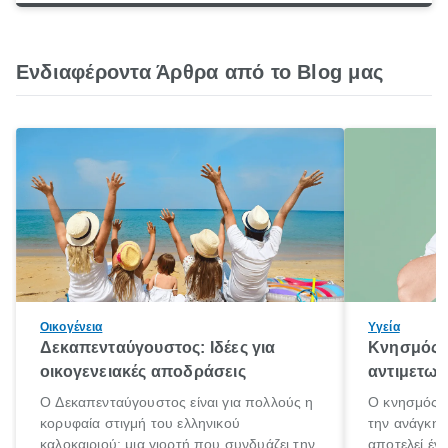
Ενδιαφέροντα Άρθρα από το Blog μας
Οικογένεια
Υγεία
Δεκαπενταύγουστος: Ιδέες για
Κνησμός: 
οικογενειακές αποδράσεις
αντιμετωπ
Ο Δεκαπενταύγουστος είναι για πολλούς η
Ο κνησμός ε
κορυφαία στιγμή του ελληνικού
την ανάγκη 
καλοκαιριού: μια γιορτή που συνδυάζει την
αποτελεί έν