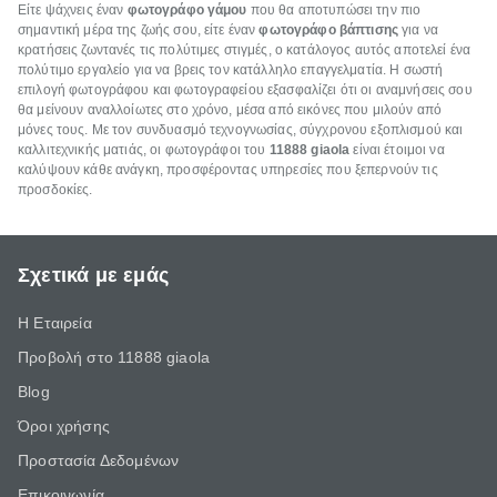
Είτε ψάχνεις έναν
φωτογράφο γάμου
που θα αποτυπώσει την πιο
σημαντική μέρα της ζωής σου, είτε έναν
φωτογράφο βάπτισης
για να
κρατήσεις ζωντανές τις πολύτιμες στιγμές, ο κατάλογος αυτός αποτελεί ένα
πολύτιμο εργαλείο για να βρεις τον κατάλληλο επαγγελματία. Η σωστή
επιλογή φωτογράφου και φωτογραφείου εξασφαλίζει ότι οι αναμνήσεις σου
θα μείνουν αναλλοίωτες στο χρόνο, μέσα από εικόνες που μιλούν από
μόνες τους. Με τον συνδυασμό τεχνογνωσίας, σύγχρονου εξοπλισμού και
καλλιτεχνικής ματιάς, οι φωτογράφοι του
11888
giaola
είναι έτοιμοι να
καλύψουν κάθε ανάγκη, προσφέροντας υπηρεσίες που ξεπερνούν τις
προσδοκίες.
Σχετικά με εμάς
Η Εταιρεία
Προβολή στο 11888 giaola
Blog
Όροι χρήσης
Προστασία Δεδομένων
Επικοινωνία