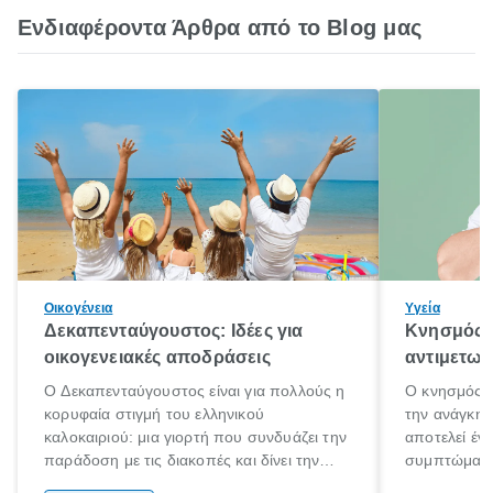
Ενδιαφέροντα Άρθρα από το Blog μας
Οικογένεια
Υγεία
Δεκαπενταύγουστος: Ιδέες για
Κνησμός: 
οικογενειακές αποδράσεις
αντιμετωπ
Ο Δεκαπενταύγουστος είναι για πολλούς η
Ο κνησμός ε
κορυφαία στιγμή του ελληνικού
την ανάγκη 
καλοκαιριού: μια γιορτή που συνδυάζει την
αποτελεί έν
παράδοση με τις διακοπές και δίνει την
συμπτώματα
αφορμή για ταξίδια σε κάθε γωνιά της
άνθρωποι κά