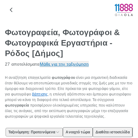
Φωτογραφεία, Φωτογράφοι &
Φωτογραφικά Εργαστήρια -
Ρόδος [Δήμος]
27 αποτελέσματα
Μάθε για την ταξινόμηση
Η αναζήτηση επαγγελματία
φωτογράφου
είναι μια σημαντική διαδικασία
όταν θέλουμε να αποτυπώσουμε μοναδικές στιγμές της ζωής μας με τον πιο
όμορφο και διαχρονικό τρόπο. Είτε πρόκειται για φωτογράφο γάμου, είτε
για φωτογράφο
βάπτισης
, η επιλογή αξιόπιστου και έμπειρου φωτογράφου
μπορεί να κάνει τη διαφορά στο τελικό αποτέλεσμα. Τα σύγχρονα
φωτογραφεία
προσφέρουν ολοκληρωμένες υπηρεσίες που καλύπτουν
όλες τις ανάγκες, από την εκτύπωση φωτογραφιών μέχρι την επεξεργασία
φωτογραφιών με ψηφιακά εργαλεία τελευταίας τεχνολογίας.
Ταξινόμηση: Προτεινόμενα
Ανοιχτό τώρα
Διαθέτει ιστοσελίδα
Ε