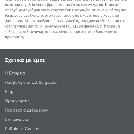
πολύτιμο εργαλείο για να βρεις τον κατάλληλο επαγγελματία. Η σωστή
επιλογή φωτογράφου και φωτογραφείου εξασφαλίζει ότι οι αναμνήσεις σου
θα μείνουν αναλλοίωτες στο χρόνο, μέσα από εικόνες που μιλούν από
μόνες τους. Με τον συνδυασμό τεχνογνωσίας, σύγχρονου εξοπλισμού και
καλλιτεχνικής ματιάς, οι φωτογράφοι του
11888
giaola
είναι έτοιμοι να
καλύψουν κάθε ανάγκη, προσφέροντας υπηρεσίες που ξεπερνούν τις
προσδοκίες.
Σχετικά με εμάς
Η Εταιρεία
Προβολή στο 11888 giaola
Blog
Όροι χρήσης
Προστασία Δεδομένων
Επικοινωνία
Ρυθμίσεις Cookies