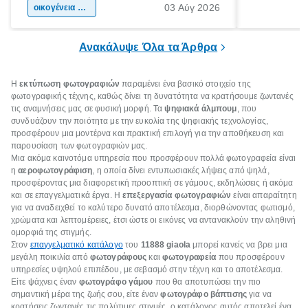
03 Αύγ 2026
χώρας. Είτε πρόκειται για λίγες μέρες
οικογένεια & παιδί
πληροφορίες 
ξεγνοιασιάς είτε για μια σύντομη εξόρμηση.
καθώς μπορε
επιμένει για
Ανακάλυψε Όλα τα Άρθρα
Η
εκτύπωση φωτογραφιών
παραμένει ένα βασικό στοιχείο της
φωτογραφικής τέχνης, καθώς δίνει τη δυνατότητα να κρατήσουμε ζωντανές
τις αναμνήσεις μας σε φυσική μορφή. Τα
ψηφιακά άλμπουμ
, που
συνδυάζουν την ποιότητα με την ευκολία της ψηφιακής τεχνολογίας,
προσφέρουν μια μοντέρνα και πρακτική επιλογή για την αποθήκευση και
παρουσίαση των φωτογραφιών μας.
Μια ακόμα καινοτόμα υπηρεσία που προσφέρουν πολλά φωτογραφεία είναι
η
αεροφωτογράφιση
, η οποία δίνει εντυπωσιακές λήψεις από ψηλά,
προσφέροντας μια διαφορετική προοπτική σε γάμους, εκδηλώσεις ή ακόμα
και σε επαγγελματικά έργα. Η
επεξεργασία φωτογραφιών
είναι απαραίτητη
για να αναδειχθεί το καλύτερο δυνατό αποτέλεσμα, διορθώνοντας φωτισμό,
χρώματα και λεπτομέρειες, έτσι ώστε οι εικόνες να αντανακλούν την αληθινή
ομορφιά της στιγμής.
Στον
επαγγελματικό κατάλογο
του
11888
giaola
μπορεί κανείς να βρει μια
μεγάλη ποικιλία από
φωτογράφους
και
φωτογραφεία
που προσφέρουν
υπηρεσίες υψηλού επιπέδου, με σεβασμό στην τέχνη και το αποτέλεσμα.
Είτε ψάχνεις έναν
φωτογράφο γάμου
που θα αποτυπώσει την πιο
σημαντική μέρα της ζωής σου, είτε έναν
φωτογράφο βάπτισης
για να
κρατήσεις ζωντανές τις πολύτιμες στιγμές, ο κατάλογος αυτός αποτελεί ένα