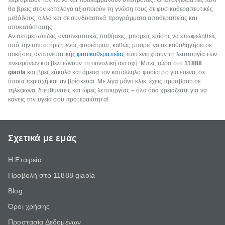
περιορίζουν τον πόνο και προλαμβάνουν υποτροπές. Οι επαγγελματίες που
θα βρεις στον κατάλογο αξιοποιούν τη γνώση τους σε φυσικοθεραπευτικές
μεθόδους, αλλά και σε συνδυαστικά προγράμματα αποθεραπείας και
αποκατάστασης.
Αν αντιμετωπίζεις αναπνευστικές παθήσεις, μπορείς επίσης να επωφεληθείς
από την υποστήριξη ενός φυσιάτρου, καθώς μπορεί να σε καθοδηγήσει σε
ασκήσεις αναπνευστικής
φυσικοθεραπείας
που ενισχύουν τη λειτουργία των
πνευμόνων και βελτιώνουν τη συνολική αντοχή. Μπες τώρα στο
11888
giaola
και βρες εύκολα και άμεσα τον κατάλληλο φυσίατρο για εσένα, σε
όποια περιοχή και αν βρίσκεσαι. Με λίγα μόνο κλικ, έχεις πρόσβαση σε
τηλέφωνα, διευθύνσεις και ώρες λειτουργίας – όλα όσα χρειάζεσαι για να
κάνεις την υγεία σου προτεραιότητα!
Σχετικά με εμάς
Η Εταιρεία
Προβολή στο 11888 giaola
Blog
Όροι χρήσης
Προστασία Δεδομένων