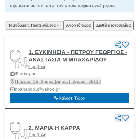
σχετίζεται με τον τόπο, τον οποίο αρχικά αναζήτησες.
Ταξινόμηση: Προτεινόμενα
Ανοιχτό τώρα
Διαθέτει ιστοσελίδα
Ε
1. ΕΥΚΙΝΗΣΙΑ - ΠΕΤΡΟΥ ΓΕΩΡΓΙΟΣ -
ΑΝΑΣΤΑΣΙΑ Μ ΜΠΑΧΑΡΙΔΟΥ
Προβολή
Φυσίατροι
Ηπείρου 16, Δράμα [Δήμος], Δράμα, 66133
nbaharidou@yahoo.gr
Κάλεσε Τώρα
2. ΜΑΡΙΑ Η ΚΑΡΡΑ
Προβολή