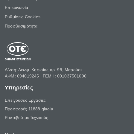
Επικοινωνία
Ρυθμίσεις Cookies
Προσβασιμότητα
Δ/νση: Λεωφ. Κηφισίας αρ. 99, Μαρούσι
ΑΦΜ: 094019245 | ΓΕΜΗ: 001037501000
Υπηρεσίες
Επείγουσες Εργασίες
Προσφορές 11888 giaola
Ραντεβού με Τεχνικούς