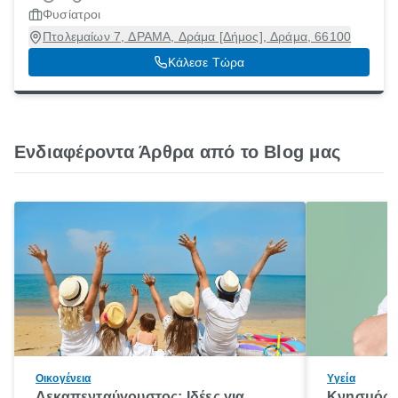
Φυσίατροι
Πτολεμαίων 7, ΔΡΑΜΑ, Δράμα [Δήμος], Δράμα, 66100
Κάλεσε Τώρα
Ενδιαφέροντα Άρθρα από το Blog μας
Οικογένεια
Υγεία
Δεκαπενταύγουστος: Ιδέες για
Κνησμός: 