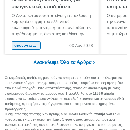
οικογενειακές αποδράσεις
αντιμετωπ
Ο Δεκαπενταύγουστος είναι για πολλούς η
Ο κνησμός ε
κορυφαία στιγμή του ελληνικού
την ανάγκη 
καλοκαιριού: μια γιορτή που συνδυάζει την
αποτελεί έν
παράδοση με τις διακοπές και δίνει την
συμπτώματα
αφορμή για ταξίδια σε κάθε γωνιά της
άνθρωποι κά
03 Αύγ 2026
χώρας. Είτε πρόκειται για λίγες μέρες
οικογένεια & παιδί
πληροφορίες 
ξεγνοιασιάς είτε για μια σύντομη εξόρμηση.
καθώς μπορε
επιμένει για
Ανακάλυψε Όλα τα Άρθρα
Οι
καρδιακές παθήσεις
μπορούν να αντιμετωπιστούν πιο αποτελεσματικά
με την καθοδήγηση ενός φυσιάτρου, ο οποίος μπορεί να σε βοηθήσει μέσα
από ειδικά προγράμματα αποκατάστασης, πάντα σε συνεννόηση με τους
υπόλοιπους θεράποντες ιατρούς σου. Παράλληλα, στο
11888 giaola
μπορείς να εντοπίσεις επαγγελματίες που εξειδικεύονται και σε
νευρομυϊκές
παθήσεις
, προσφέροντας σύγχρονες και επιστημονικά τεκμηριωμένες
προσεγγίσεις.
Η σημασία της σωστής διαχείρισης των
μυοσκελετικών παθήσεων
είναι
καθοριστική για την ποιότητα ζωής. Ο
φυσίατρος
μπορεί να προτείνει
τεχνικές και ασκήσεις που αποκαθιστούν τη λειτουργικότητα του σώματος,