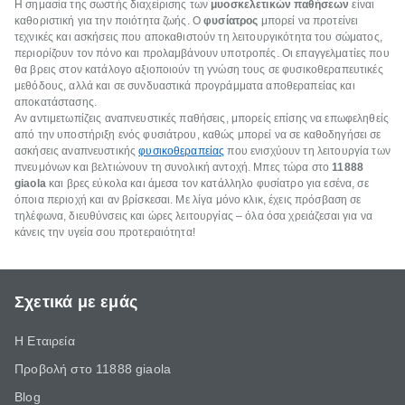
Η σημασία της σωστής διαχείρισης των
μυοσκελετικών παθήσεων
είναι
καθοριστική για την ποιότητα ζωής. Ο
φυσίατρος
μπορεί να προτείνει
τεχνικές και ασκήσεις που αποκαθιστούν τη λειτουργικότητα του σώματος,
περιορίζουν τον πόνο και προλαμβάνουν υποτροπές. Οι επαγγελματίες που
θα βρεις στον κατάλογο αξιοποιούν τη γνώση τους σε φυσικοθεραπευτικές
μεθόδους, αλλά και σε συνδυαστικά προγράμματα αποθεραπείας και
αποκατάστασης.
Αν αντιμετωπίζεις αναπνευστικές παθήσεις, μπορείς επίσης να επωφεληθείς
από την υποστήριξη ενός φυσιάτρου, καθώς μπορεί να σε καθοδηγήσει σε
ασκήσεις αναπνευστικής
φυσικοθεραπείας
που ενισχύουν τη λειτουργία των
πνευμόνων και βελτιώνουν τη συνολική αντοχή. Μπες τώρα στο
11888
giaola
και βρες εύκολα και άμεσα τον κατάλληλο φυσίατρο για εσένα, σε
όποια περιοχή και αν βρίσκεσαι. Με λίγα μόνο κλικ, έχεις πρόσβαση σε
τηλέφωνα, διευθύνσεις και ώρες λειτουργίας – όλα όσα χρειάζεσαι για να
κάνεις την υγεία σου προτεραιότητα!
Σχετικά με εμάς
Η Εταιρεία
Προβολή στο 11888 giaola
Blog