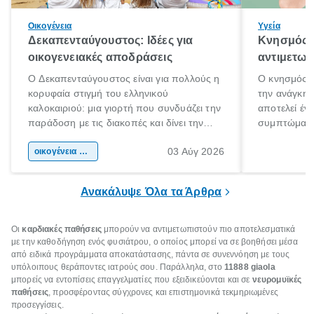
Οικογένεια
Υγεία
Δεκαπενταύγουστος: Ιδέες για
Κνησμός: 
οικογενειακές αποδράσεις
αντιμετωπ
Ο Δεκαπενταύγουστος είναι για πολλούς η
Ο κνησμός ε
κορυφαία στιγμή του ελληνικού
την ανάγκη 
καλοκαιριού: μια γιορτή που συνδυάζει την
αποτελεί έν
παράδοση με τις διακοπές και δίνει την
συμπτώματα
αφορμή για ταξίδια σε κάθε γωνιά της
άνθρωποι κά
03 Αύγ 2026
χώρας. Είτε πρόκειται για λίγες μέρες
οικογένεια & παιδί
πληροφορίες 
ξεγνοιασιάς είτε για μια σύντομη εξόρμηση.
καθώς μπορε
επιμένει για
Ανακάλυψε Όλα τα Άρθρα
Οι
καρδιακές παθήσεις
μπορούν να αντιμετωπιστούν πιο αποτελεσματικά
με την καθοδήγηση ενός φυσιάτρου, ο οποίος μπορεί να σε βοηθήσει μέσα
από ειδικά προγράμματα αποκατάστασης, πάντα σε συνεννόηση με τους
υπόλοιπους θεράποντες ιατρούς σου. Παράλληλα, στο
11888 giaola
μπορείς να εντοπίσεις επαγγελματίες που εξειδικεύονται και σε
νευρομυϊκές
παθήσεις
, προσφέροντας σύγχρονες και επιστημονικά τεκμηριωμένες
προσεγγίσεις.