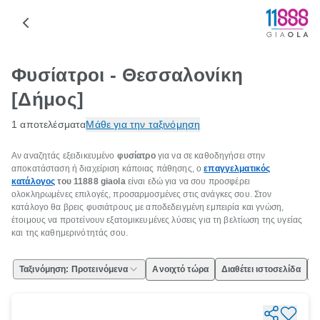
Φυσίατροι - Θεσσαλονίκη
[Δήμος]
1 αποτελέσματα
Μάθε για την ταξινόμηση
Αν αναζητάς εξειδικευμένο
φυσίατρο
για να σε καθοδηγήσει στην
αποκατάσταση ή διαχείριση κάποιας πάθησης, ο
επαγγελματικός
κατάλογος
του 11888 giaola
είναι εδώ για να σου προσφέρει
ολοκληρωμένες επιλογές, προσαρμοσμένες στις ανάγκες σου. Στον
κατάλογο θα βρεις φυσιάτρους με αποδεδειγμένη εμπειρία και γνώση,
έτοιμους να προτείνουν εξατομικευμένες λύσεις για τη βελτίωση της υγείας
και της καθημερινότητάς σου.
Ταξινόμηση: Προτεινόμενα
Ανοιχτό τώρα
Διαθέτει ιστοσελίδα
Ε