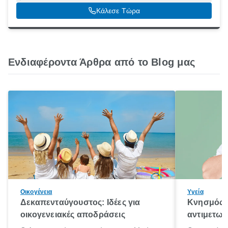
Θεσσαλονίκη, 54621
Κάλεσε Τώρα
Ενδιαφέροντα Άρθρα από το Blog μας
Οικογένεια
Υγεία
Δεκαπενταύγουστος: Ιδέες για
Κνησμός: 
οικογενειακές αποδράσεις
αντιμετωπ