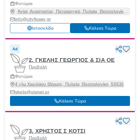
Φυτώρια
Αγίας Αναστασίας, Πατριαρχικό, Πυλαία, Θεσσαλονίκη,
55535
info@cityflower.gr
Ιστοσελίδα
Κάλεσε Τώρα
Ad
2. ΓΚΕΛΗΣ ΓΕΩΡΓΙΟΣ & ΣΙΑ ΟΕ
Προβολή
Φυτώρια
4 χλμ Χαριλάου Θέρμης, Πυλαία, Θεσσαλονίκη, 55535
gkelis@otenet.gr
Κάλεσε Τώρα
3. ΧΡΗΣΤΟΣ Σ ΚΟΤΣΙ
Προβολή