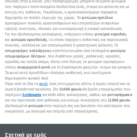
επιλογές στην Ελλάδα. Στην πλατφόρμα μας μπορείτε να βρείτε φυτώρια
που παρέχουν πιστοποιημένα δενδρύλλια ελιάς, έτοιμα για φύτευση και με
αντοχή στις ασθένειες. Παράλληλα, η αμπελοκαλλιέργεια παραμένει
δημοφιλής σε πολλές περιοχές της χώρας. Τα
φυτώρια αμπέλου
προσφέρουν ποικιλίες κρασοστάφυλων και επιτραπέζιων σταφυλιών
υψηλής ποιότητας, ιδανικές για οινοπαραγωγή ή οικιακή κατανάλωση.
Για πιο εξειδικευμένες καλλιέργειες, υπάρχουν επίσης
φυτώρια καρυδιάς
και
φυτώρια αμυγδαλιάς
, τα οποία παρέχουν ανθεκτικές και παραγωγικές
ποικιλίες, κατάλληλες για επαγγελματική ή ερασιτεχνική φύτευση. Οι
οπωροφόρες καλλιέργειες
καλύπτονται μέσα από επιλεγμένα
φυτώρια
οπωροφόρων δέντρων
, που διαθέτουν μηλιές, ροδακινιές, κερασιές,
αχλαδιές και πολλά ακόμη. Εκτός από δέντρα, τα φυτώρια προσφέρουν
επίσης
αναρριχητικά φυτά
για τη διακόσμηση φραχτών, τοίχων και pergola.
Τα φυτά αυτά προσδίδουν ιδιαίτερη αισθητική, ενώ ταυτόχρονα
δημιουργούν φυσική σκιά.
Πέρα από τα ίδια τα
φυτά
, ένας επιτυχημένος κήπος ή αγρός απαιτεί και τα
σωστά βοηθητικά προϊόντα. Στο
11888 giaola
θα βρείτε επαγγελματίες που
παρέχουν
λιπάσματα
για κάθε είδος καλλιέργειας, καθώς και
φυτοφάρμακα
για την προστασία από ασθένειες και έντομα. Αναζητήστε στο
11888 giaola
εξειδικευμένα
φυτώρια
στην περιοχή σας και ξεκινήστε την καλλιέργεια που
ονειρεύεστε, με σιγουριά και στήριξη από επαγγελματίες.
Σχετικά με εμάς