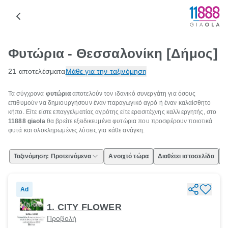
Φυτώρια - Θεσσαλονίκη [Δήμος]
21 αποτελέσματα
Μάθε για την ταξινόμηση
Τα σύγχρονα
φυτώρια
αποτελούν τον ιδανικό συνεργάτη για όσους
επιθυμούν να δημιουργήσουν έναν παραγωγικό αγρό ή έναν καλαίσθητο
κήπο. Είτε είστε επαγγελματίας αγρότης είτε ερασιτέχνης καλλιεργητής, στο
11888 giaola
θα βρείτε εξειδικευμένα φυτώρια που προσφέρουν ποιοτικά
φυτά και ολοκληρωμένες λύσεις για κάθε ανάγκη.
Ταξινόμηση: Προτεινόμενα
Ανοιχτό τώρα
Διαθέτει ιστοσελίδα
Ε
Ad
1. CITY FLOWER
Προβολή