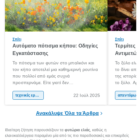
Σπίτι
Σπίτι
Αυτόματο πότισμα κήπου: Οδηγίες
Τερμίτες κ
Εγκατάστασης
Αντιμετώ
Το πότισμα των φυτών στο μπαλκόνι και
Το ξύλο είνα
τον κήπο αποτελεί μια καθημερινή ρουτίνα
το δίνει απ
που πολλοί από εμάς συχνά
της ιστορία
προσπερνάμε. Είτε γιατί δεν
το ξύλο. Αρχ
προλαβαίνουμε, είτε γιατί την ξεχνάμε.
το και αργότ
22 Ιούλ 2025
Αυτό ωστόσο, έχει πολύ αρνητικές
τεχνικές εργασίες
και εργαλεί
απεντόμωσ
επιπτώσεις για τα φυτά μας. Τα οποία
καθημερινότ
χρειάζονται συγκεκριμένη ποσότητα νερού
το ξύλο χρη
Ανακάλυψε Όλα τα Άρθρα
και μάλιστα, είναι καλό να την λαμβάνουν
τα μήκη και
ίδια ώρα κάθε φορά.
Ιδιαίτερη ζήτηση παρουσιάζουν τα
φυτώρια ελιάς
, καθώς η
ελαιοκαλλιέργεια παραμένει μία από τις πιο παραδοσιακές και επικερδείς