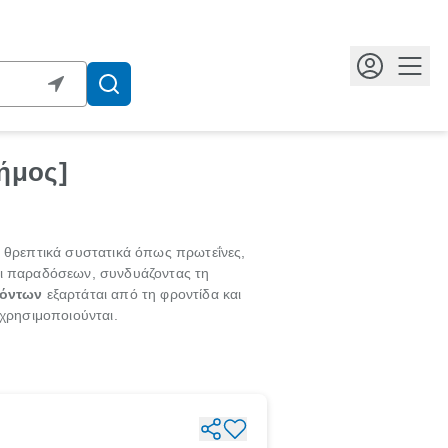
Κουμ
ήμος]
 θρεπτικά συστατικά όπως πρωτεΐνες,
αι παραδόσεων, συνδυάζοντας τη
ϊόντων
εξαρτάται από τη φροντίδα και
χρησιμοποιούνται.