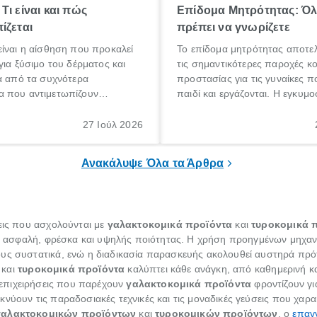
Τι είναι και πώς
Επίδομα Μητρότητας: Ό
ίζεται
πρέπει να γνωρίζετε
ίναι η αίσθηση που προκαλεί
Το επίδομα μητρότητας αποτελ
για ξύσιμο του δέρματος και
τις σημαντικότερες παροχές κ
α από τα συχνότερα
προστασίας για τις γυναίκες 
 που αντιμετωπίζουν
παιδί και εργάζονται. Η εγκυμο
θε ηλικίας. Πολλοί αναζητούν
γέννηση ενός παιδιού είναι μια 
 για το «κνησμός τι είναι»,
σημαντική περίοδος στη ζωή 
27 Ιούλ 2026
ί να εμφανιστεί ξαφνικά ή να
οικογένειας, η οποία συνοδεύε
α μεγάλο χρονικό διάστημα.
αυξημένες ανάγκες και υποχρε
Ανακάλυψε Όλα τα Άρθρα
σεις που ασχολούνται με
γαλακτοκομικά προϊόντα
και
τυροκομικά 
ναι ασφαλή, φρέσκα και υψηλής ποιότητας. Η χρήση προηγμένων μηχ
υς συστατικά, ενώ η διαδικασία παρασκευής ακολουθεί αυστηρά πρότ
και
τυροκομικά προϊόντα
καλύπτει κάθε ανάγκη, από καθημερινή κ
 επιχειρήσεις που παρέχουν
γαλακτοκομικά προϊόντα
φροντίζουν γι
κνύουν τις παραδοσιακές τεχνικές και τις μοναδικές γεύσεις που χαρα
γαλακτοκομικών προϊόντων
και
τυροκομικών προϊόντων
, ο
επαγ