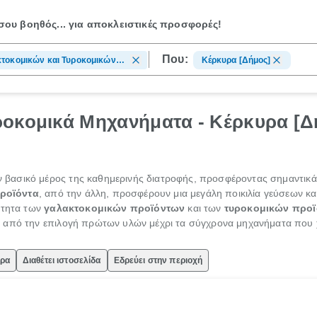
ου βοηθός...
για αποκλειστικές προσφορές!
Που:
τοκομικών και Τυροκομικών
Κέρκυρα [Δήμος]
ντων, Μηχανήματα και Πρώτες
ροκομικά Μηχανήματα - Κέρκυρα [Δ
 βασικό μέρος της καθημερινής διατροφής, προσφέροντας σημαντικά
ροϊόντα
, από την άλλη, προσφέρουν μια μεγάλη ποικιλία γεύσεων κ
ότητα των
γαλακτοκομικών προϊόντων
και των
τυροκομικών προ
 από την επιλογή πρώτων υλών μέχρι τα σύγχρονα μηχανήματα που 
ώρα
Διαθέτει ιστοσελίδα
Εδρεύει στην περιοχή