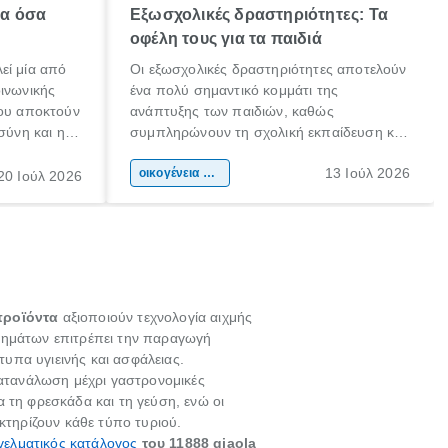
λα όσα
Εξωσχολικές δραστηριότητες: Τα
οφέλη τους για τα παιδιά
εί μία από
Οι εξωσχολικές δραστηριότητες αποτελούν
οινωνικής
ένα πολύ σημαντικό κομμάτι της
που αποκτούν
ανάπτυξης των παιδιών, καθώς
σύνη και η
συμπληρώνουν τη σχολική εκπαίδευση και
ιδιαίτερα
συμβάλλουν ουσιαστικά στη διαμόρφωση
13 Ιούλ 2026
κάθε
της προσωπικότητας, της κοινωνικότητας
οικογένεια & παιδί
20 Ιούλ 2026
ται από
και των δεξιοτήτων τους. Δεν είναι απλώς
ώσεις.
ένας τρόπος για να περνάει το παιδί τον
ελεύθερο χρόνο του.
προϊόντα
αξιοποιούν τεχνολογία αιχμής
ανημάτων επιτρέπει την παραγωγή
υπα υγιεινής και ασφάλειας.
ατανάλωση μέχρι γαστρονομικές
α τη φρεσκάδα και τη γεύση, ενώ οι
κτηρίζουν κάθε τύπο τυριού.
γελματικός κατάλογος
του 11888 giaola