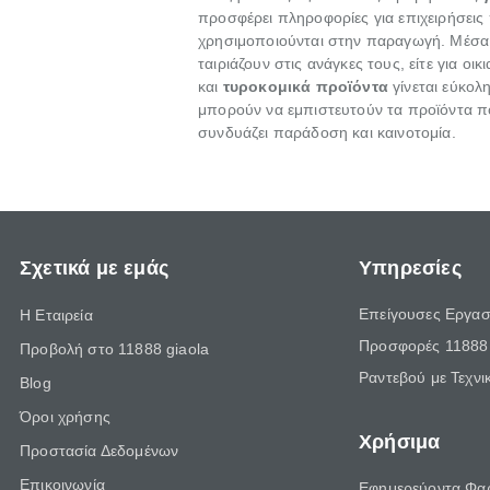
προσφέρει πληροφορίες για επιχειρήσεις
χρησιμοποιούνται στην παραγωγή. Μέσα α
ταιριάζουν στις ανάγκες τους, είτε για ο
και
τυροκομικά προϊόντα
γίνεται εύκολη
μπορούν να εμπιστευτούν τα προϊόντα π
συνδυάζει παράδοση και καινοτομία.
Σχετικά με εμάς
Υπηρεσίες
Επείγουσες Εργασ
Η Εταιρεία
Προσφορές 11888 
Προβολή στο 11888 giaola
Ραντεβού με Τεχνι
Blog
Όροι χρήσης
Χρήσιμα
Προστασία Δεδομένων
Επικοινωνία
Εφημερεύοντα Φα