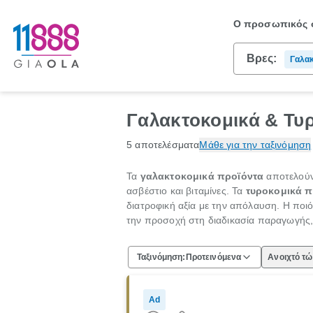
Ο προσωπικός σ
Βρες:
Γαλακ
Προϊό
Ύλες
Γαλακτοκομικά & Τυ
5 αποτελέσματα
Μάθε για την ταξινόμηση
Τα
γαλακτοκομικά προϊόντα
αποτελούν
ασβέστιο και βιταμίνες. Τα
τυροκομικά π
διατροφική αξία με την απόλαυση. Η ποι
την προσοχή στη διαδικασία παραγωγής,
Ταξινόμηση:
Προτεινόμενα
Ανοιχτό τ
Ad