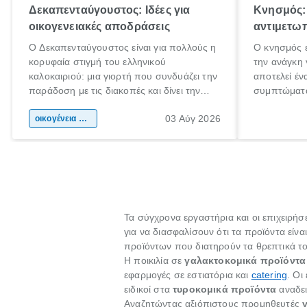
Δεκαπενταύγουστος: Ιδέες για
Κνησμός: 
οικογενειακές αποδράσεις
αντιμετωπ
Ο Δεκαπενταύγουστος είναι για πολλούς η
Ο κνησμός ε
κορυφαία στιγμή του ελληνικού
την ανάγκη 
καλοκαιριού: μια γιορτή που συνδυάζει την
αποτελεί έν
παράδοση με τις διακοπές και δίνει την
συμπτώματα
αφορμή για ταξίδια σε κάθε γωνιά της
άνθρωποι κά
03 Αύγ 2026
χώρας. Είτε πρόκειται για λίγες μέρες
οικογένεια & παιδί
πληροφορίες
ξεγνοιασιάς είτε για μια σύντομη εξόρμηση.
καθώς μπορε
επιμένει γι
Τα σύγχρονα εργαστήρια και οι επιχειρή
για να διασφαλίσουν ότι τα προϊόντα εί
προϊόντων που διατηρούν τα θρεπτικά το
Η ποικιλία σε
γαλακτοκομικά προϊόντα
εφαρμογές σε εστιατόρια και
catering
. Οι
ειδικοί στα
τυροκομικά προϊόντα
αναδει
Αναζητώντας αξιόπιστους προμηθευτές