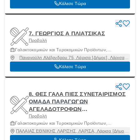
Λάρισα
Κάλεσε Τώρα
7. ΓΕΩΡΓΙΟΣ Α ΠΛΙΑΤΣΙΚΑΣ
Προβολή
Γαλακτοκομικών και Τυροκομικών Προϊόντων,
Μηχανήματα και Πρώτες Ύλες
Παναγούλη Αλέξανδρου 75, Λάρισα [Δήμος], Λάρισα,
41223
Κάλεσε Τώρα
8. ΘΕΣ ΓΑΛΑ ΠΙΕΣ ΣΥΝΕΤΑΙΡΙΣΜΟΣ
ΟΜΑΔΑ ΠΑΡΑΓΩΓΩΝ
ΑΓΕΛΑΔΟΤΡΟΦΩΝ
Προβολή
ΓΑΛΑΚΤΟΠΑΡΑΓΩΓΗΣ ΘΕΣΣΑΛΙΑΣ
Γαλακτοκομικών και Τυροκομικών Προϊόντων,
Κ ΠΙΕΡΙΑΣ
Μηχανήματα και Πρώτες Ύλες
ΠΑΛΑΙΑΣ ΕΘΝΙΚΗΣ ΛΑΡΙΣΗΣ, ΛΑΡΙΣΑ, Λάρισα [Δήμος],
Λάρισα
Κάλεσε Τώρα