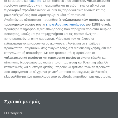
σε εστιατόρια και
catering
. Οι επιχειρήσεις που παρέχουν
γαλακτοκομικά
προϊόντα
φροντίζουν για τη φρεσκάδα και τη γεύση, ενώ οι ειδικοί στα
τυροκομικά προϊόντα
αναδεικνύουν τις παραδοσιακές τεχνικές και τις
μοναδικές γεύσεις που χαρακτηρίζουν κάθε τύπο τυριού.
Αναζητώντας αξιόπιστους προμηθευτές
γαλακτοκομικών προϊόντων
και
τυροκομικών προϊόντων
, ο
επαγγελματικός κατάλογος
του 11888 giaola
προσφέρει πληροφορίες για επιχειρήσεις που παρέχουν προϊόντα υψηλής
ποιότητας, καθώς και για τα μηχανήματα και τις πρώτες ύλες που
χρησιμοποιούνται στην παραγωγή. Μέσα από τον κατάλογο οι
ενδιαφερόμενοι μπορούν να συγκρίνουν επιλογές και να επιλέξουν
προϊόντα που ταιριάζουν στις ανάγκες τους, είτε για οικιακή χρήση, είτε για
επαγγελματική αξιοποίηση. Με τον τρόπο αυτό, η πρόσβαση σε
γαλακτοκομικά προϊόντα
και
τυροκομικά προϊόντα
γίνεται εύκολη και
αξιόπιστη, διασφαλίζοντας υψηλή ποιότητα, γεύση και θρεπτική αξία. Οι
καταναλωτές και οι επαγγελματίες μπορούν να εμπιστευτούν τα προϊόντα
που παράγονται με σύγχρονα μηχανήματα και προσεγμένες διαδικασίες,
εξασφαλίζοντας ένα αποτέλεσμα που συνδυάζει παράδοση και καινοτομία.
Σχετικά με εμάς
Η Εταιρεία