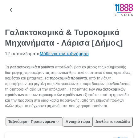
Γαλακτοκομικά & Τυροκομικά
Μηχανήματα - Λάρισα [Δήμος]
12 αποτελέσματα
Μάθε για την ταξινόμηση
Τα
γαλακτοκομικά προϊόντα
αποτελούν βασικό μέρος της καθημερινής
διατροφής, προσφέροντας σημαντικά θρεπτικά συστατικά όπως πρωτεΐνες,
ασβέστιο και βιταμίνες. Τα
τυροκομικά προϊόντα
, από την άλλη,
προσφέρουν μια μεγάλη ποικιλία γεύσεων και παραδόσεων, συνδυάζοντας
τη διατροφική αξία με την απόλαυση. Η ποιότητα των
γαλακτοκομικών
προϊόντων
και των
τυροκομικών προϊόντων
εξαρτάται από τη φροντίδα
και την προσοχή στη διαδικασία παραγωγής, από την επιλογή πρώτων
υλών μέχρι τα σύγχρονα μηχανήματα που χρησιμοποιούνται.
Ταξινόμηση: Προτεινόμενα
Ανοιχτό τώρα
Διαθέτει ιστοσελίδα
Ε