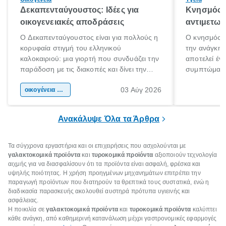
Δεκαπενταύγουστος: Ιδέες για
Κνησμός: 
οικογενειακές αποδράσεις
αντιμετωπ
Ο Δεκαπενταύγουστος είναι για πολλούς η
Ο κνησμός ε
κορυφαία στιγμή του ελληνικού
την ανάγκη 
καλοκαιριού: μια γιορτή που συνδυάζει την
αποτελεί έν
παράδοση με τις διακοπές και δίνει την
συμπτώματα
αφορμή για ταξίδια σε κάθε γωνιά της
άνθρωποι κά
03 Αύγ 2026
χώρας. Είτε πρόκειται για λίγες μέρες
οικογένεια & παιδί
πληροφορίες 
ξεγνοιασιάς είτε για μια σύντομη εξόρμηση.
καθώς μπορε
επιμένει για
Ανακάλυψε Όλα τα Άρθρα
Τα σύγχρονα εργαστήρια και οι επιχειρήσεις που ασχολούνται με
γαλακτοκομικά προϊόντα
και
τυροκομικά προϊόντα
αξιοποιούν τεχνολογία
αιχμής για να διασφαλίσουν ότι τα προϊόντα είναι ασφαλή, φρέσκα και
υψηλής ποιότητας. Η χρήση προηγμένων μηχανημάτων επιτρέπει την
παραγωγή προϊόντων που διατηρούν τα θρεπτικά τους συστατικά, ενώ η
διαδικασία παρασκευής ακολουθεί αυστηρά πρότυπα υγιεινής και
ασφάλειας.
Η ποικιλία σε
γαλακτοκομικά προϊόντα
και
τυροκομικά προϊόντα
καλύπτει
κάθε ανάγκη, από καθημερινή κατανάλωση μέχρι γαστρονομικές εφαρμογές