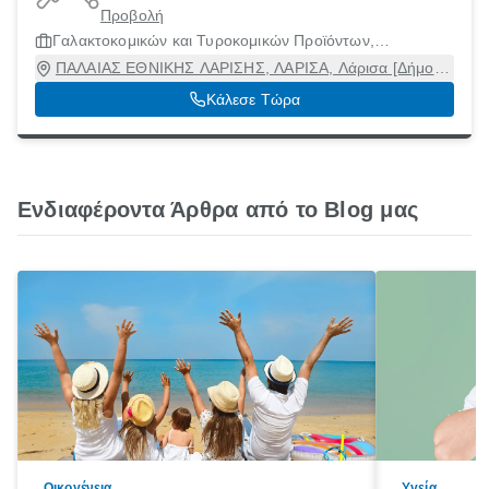
Προβολή
ΓΑΛΑΚΤΟΠΑΡΑΓΩΓΗΣ ΘΕΣΣΑΛΙΑΣ
Γαλακτοκομικών και Τυροκομικών Προϊόντων,
Κ ΠΙΕΡΙΑΣ
Μηχανήματα και Πρώτες Ύλες
ΠΑΛΑΙΑΣ ΕΘΝΙΚΗΣ ΛΑΡΙΣΗΣ, ΛΑΡΙΣΑ, Λάρισα [Δήμος],
Λάρισα
Κάλεσε Τώρα
Ενδιαφέροντα Άρθρα από το Blog μας
Οικογένεια
Υγεία