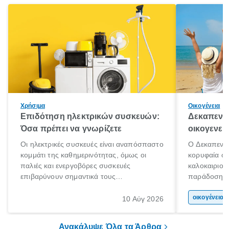
Χρήσιμα
Οικογένεια
Επιδότηση ηλεκτρικών συσκευών:
Δεκαπεντα
Όσα πρέπει να γνωρίζετε
οικογενει
Οι ηλεκτρικές συσκευές είναι αναπόσπαστο
Ο Δεκαπεντα
κομμάτι της καθημερινότητας, όμως οι
κορυφαία στ
παλιές και ενεργοβόρες συσκευές
καλοκαιριού
επιβαρύνουν σημαντικά τους
παράδοση με 
λογαριασμούς ρεύματος και το περιβάλλον.
αφορμή για 
Εδώ ακριβώς έρχεται να βοηθήσει η
χώρας. Είτε 
οικογένεια 
10 Αύγ 2026
επιδότηση ηλεκτρικών συσκευών, δηλαδή
ξεγνοιασιάς 
προγράμματα οικονομικής ενίσχυσης που
Ανακάλυψε Όλα τα Άρθρα