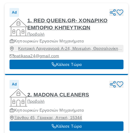
Ad
1. RED QUEEN.GR- ΧΟΝΔΡΙΚΟ
ΕΜΠΟΡΙΟ ΚΗΠΕΥΤΙΚΩΝ
Προβολή
Κηπουρικών Εργασιών Μηχανήματα
Κεντρική Λαχαναγορά Α-24, Μενεμένη, Θεσσαλονίκη,
54628
patikasa24@gmail.com
Κάλεσε Τώρα
Ad
2. MADONA CLEANERS
Προβολή
Κηπουρικών Εργασιών Μηχανήματα
Ξάνθου 45, Γέρακας, Αττική, 15344
Κάλεσε Τώρα