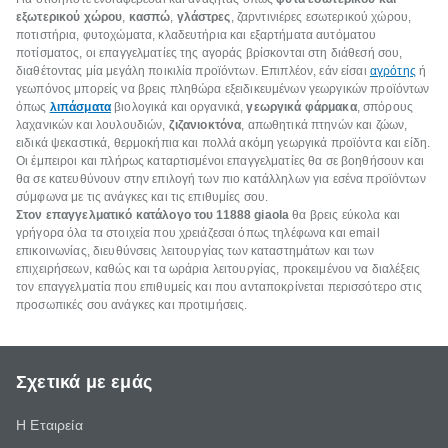
εξωτερικού χώρου
,
κασπώ
,
γλάστρες
, ζαρντινιέρες εσωτερικού χώρου,
ποτιστήρια, φυτοχώματα, κλαδευτήρια και εξαρτήματα αυτόματου
ποτίσματος, οι επαγγελματίες της αγοράς βρίσκονται στη διάθεσή σου,
διαθέτοντας μία μεγάλη ποικιλία προϊόντων. Επιπλέον, εάν είσαι
αγρότης
ή
γεωπόνος μπορείς να βρεις πληθώρα εξειδικευμένων γεωργικών προϊόντων
όπως
λιπάσματα
βιολογικά και οργανικά,
γεωργικά φάρμακα
, σπόρους
λαχανικών και λουλουδιών,
ζιζανιοκτόνα
, απωθητικά πτηνών και ζώων,
ειδικά ψεκαστικά, θερμοκήπια και πολλά ακόμη γεωργικά προϊόντα και είδη.
Οι έμπειροι και πλήρως καταρτισμένοι επαγγελματίες θα σε βοηθήσουν και
θα σε κατευθύνουν στην επιλογή των πιο κατάλληλων για εσένα προϊόντων
σύμφωνα με τις ανάγκες και τις επιθυμίες σου.
Στον επαγγελματικό κατάλογο του 11888 giaola
θα βρεις εύκολα και
γρήγορα όλα τα στοιχεία που χρειάζεσαι όπως τηλέφωνα και email
επικοινωνίας, διευθύνσεις λειτουργίας των καταστημάτων και των
επιχειρήσεων, καθώς και τα ωράρια λειτουργίας, προκειμένου να διαλέξεις
τον επαγγελματία που επιθυμείς και που ανταποκρίνεται περισσότερο στις
προσωπικές σου ανάγκες και προτιμήσεις.
Σχετικά με εμάς
Η Εταιρεία