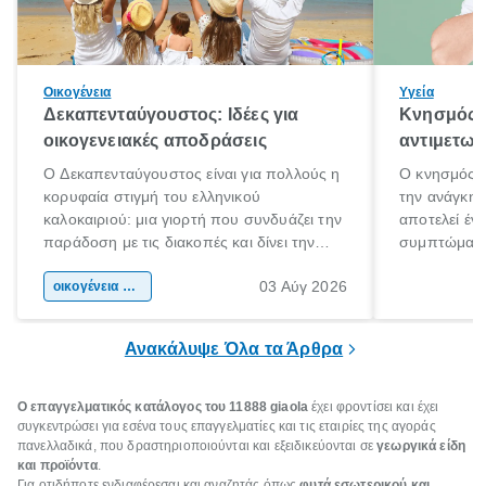
Οικογένεια
Υγεία
Δεκαπενταύγουστος: Ιδέες για
Κνησμός: 
οικογενειακές αποδράσεις
αντιμετωπ
Ο Δεκαπενταύγουστος είναι για πολλούς η
Ο κνησμός ε
κορυφαία στιγμή του ελληνικού
την ανάγκη 
καλοκαιριού: μια γιορτή που συνδυάζει την
αποτελεί έν
παράδοση με τις διακοπές και δίνει την
συμπτώματα
αφορμή για ταξίδια σε κάθε γωνιά της
άνθρωποι κά
03 Αύγ 2026
χώρας. Είτε πρόκειται για λίγες μέρες
οικογένεια & παιδί
πληροφορίες 
ξεγνοιασιάς είτε για μια σύντομη εξόρμηση.
καθώς μπορε
επιμένει για
Ανακάλυψε Όλα τα Άρθρα
Ο επαγγελματικός κατάλογος του 11888 giaola
έχει φροντίσει και έχει
συγκεντρώσει για εσένα τους επαγγελματίες και τις εταιρίες της αγοράς
πανελλαδικά, που δραστηριοποιούνται και εξειδικεύονται σε
γεωργικά είδη
και προϊόντα
.
Για οτιδήποτε ενδιαφέρεσαι και αναζητάς όπως
φυτά εσωτερικού και