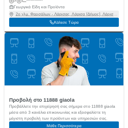
Γεωργικά Είδη και Προϊόντα
2ο χλμ. Φαρσάλων - Λάρισας, Λάρισα [Δήμος], Λάρισα,
40300
Κάλεσε Τώρα
Προβολή στο 11888 giaola
Προβάλλετε την επιχείρησή σας σήμερα στο 11888 giaola
μέσα από 3 κανάλια επικοινωνίας και εξασφαλίστε τη
μέγιστη προβολή των προϊόντων και υπηρεσιών σας.
Μάθε Περισσότερα