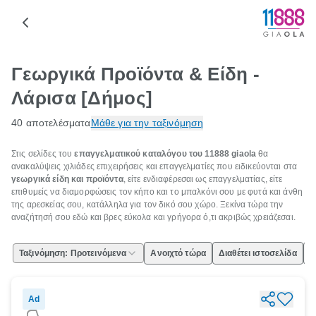
Γεωργικά Προϊόντα & Είδη -
Λάρισα [Δήμος]
40 αποτελέσματα
Μάθε για την ταξινόμηση
Στις σελίδες του
επαγγελματικού καταλόγου του 11888 giaola
θα
ανακαλύψεις χιλιάδες επιχειρήσεις και επαγγελματίες που ειδικεύονται στα
γεωργικά είδη και προϊόντα
, είτε ενδιαφέρεσαι ως επαγγελματίας, είτε
επιθυμείς να διαμορφώσεις τον κήπο και το μπαλκόνι σου με φυτά και άνθη
της αρεσκείας σου, κατάλληλα για τον δικό σου χώρο. Ξεκίνα τώρα την
αναζήτησή σου εδώ και βρες εύκολα και γρήγορα ό,τι ακριβώς χρειάζεσαι.
Ταξινόμηση: Προτεινόμενα
Ανοιχτό τώρα
Διαθέτει ιστοσελίδα
Ε
Ad