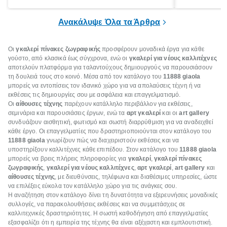
ξεγνοιασιάς είτε για μια σύντομη εξόρμηση.
καθώς μπορε
επιμένει για
Ανακάλυψε Όλα τα Άρθρα
Οι
γκαλερί πίνακες ζωγραφικής
προσφέρουν μοναδικά έργα για κάθε
γούστο, από κλασικά έως σύγχρονα, ενώ οι
γκαλερί για νέους καλλιτέχνες
αποτελούν πλατφόρμα για ταλαντούχους δημιουργούς να παρουσιάσουν
τη δουλειά τους στο κοινό. Μέσα από τον κατάλογο του
11888 giaola
μπορείς να εντοπίσεις τον ιδανικό χώρο για να απολαύσεις τέχνη ή να
εκθέσεις τις δημιουργίες σου με ασφάλεια και επαγγελματισμό.
Οι
αίθουσες τέχνης
παρέχουν κατάλληλο περιβάλλον για εκθέσεις,
σεμινάρια και παρουσιάσεις έργων, ενώ τα
αρτ γκαλερί
και οι
art gallery
συνδυάζουν αισθητική, φωτισμό και σωστή διαρρύθμιση για να αναδειχθεί
κάθε έργο. Οι επαγγελματίες που δραστηριοποιούνται στον κατάλογο του
11888 giaola
γνωρίζουν πώς να διαχειριστούν εκθέσεις και να
υποστηρίξουν καλλιτέχνες κάθε επιπέδου. Στον κατάλογο του
11888 giaola
μπορείς να βρεις πλήρεις πληροφορίες για
γκαλερί
,
γκαλερί πίνακες
ζωγραφικής
,
γκαλερί για νέους καλλιτέχνες
,
αρτ γκαλερί
,
art gallery
και
αίθουσες τέχνης
, με διευθύνσεις, τηλέφωνα και διαθέσιμες υπηρεσίες, ώστε
να επιλέξεις εύκολα τον κατάλληλο χώρο για τις ανάγκες σου.
Η αναζήτηση στον κατάλογο δίνει τη δυνατότητα να εξερευνήσεις μοναδικές
συλλογές, να παρακολουθήσεις εκθέσεις και να συμμετάσχεις σε
καλλιτεχνικές δραστηριότητες. Η σωστή καθοδήγηση από επαγγελματίες
εξασφαλίζει ότι η εμπειρία της τέχνης θα είναι αξέχαστη και εμπλουτιστική.