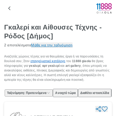
Γκαλερί και Αίθουσες Τέχνης -
Ρόδος [Δήμος]
2 αποτελέσματα
Μάθε για την ταξινόμηση
Αναζητάς χώρους τέχνης για να θαυμάσεις έργα ή να παρουσιάσεις τη
δουλειά σου; Στον
επαγγελματικό κατάλογο
του
11888 giaola
θα βρεις
πληροφορίες για
γκαλερί
,
αρτ γκαλερί
και
art gallery
, όπου μπορείς να
ανακαλύψεις εκθέσεις, πίνακες ζωγραφικής και δημιουργίες από γνωστούς
αλλά και νέους καλλιτέχνες. Η σωστή επιλογή γκαλερί εξασφαλίζει ότι η
εμπειρία της τέχνης θα είναι ολοκληρωμένη και ποιοτική.
Ταξινόμηση: Προτεινόμενα
Ανοιχτό τώρα
Διαθέτει ιστοσελίδα
Ε