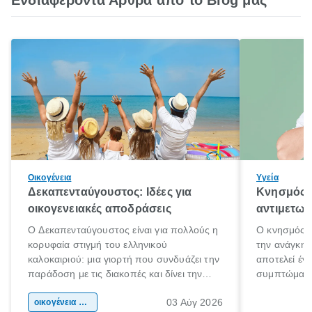
Ενδιαφέροντα Άρθρα από το Blog μας
Οικογένεια
Υγεία
Δεκαπενταύγουστος: Ιδέες για
Κνησμός: 
οικογενειακές αποδράσεις
αντιμετωπ
Ο Δεκαπενταύγουστος είναι για πολλούς η
Ο κνησμός ε
κορυφαία στιγμή του ελληνικού
την ανάγκη 
καλοκαιριού: μια γιορτή που συνδυάζει την
αποτελεί έν
παράδοση με τις διακοπές και δίνει την
συμπτώματα
αφορμή για ταξίδια σε κάθε γωνιά της
άνθρωποι κά
03 Αύγ 2026
χώρας. Είτε πρόκειται για λίγες μέρες
οικογένεια & παιδί
πληροφορίες 