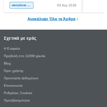
αφορμή για ταξίδια σε κάθε γωνιά της
άνθρωποι κά
03 Αύγ 2026
χώρας. Είτε πρόκειται για λίγες μέρες
οικογένεια & παιδί
πληροφορίες 
ξεγνοιασιάς είτε για μια σύντομη εξόρμηση.
καθώς μπορε
επιμένει για
Ανακάλυψε Όλα τα Άρθρα
Σχετικά με εμάς
Η Εταιρεία
Προβολή στο 11888 giaola
Blog
Όροι χρήσης
Προστασία Δεδομένων
Επικοινωνία
Ρυθμίσεις Cookies
Προσβασιμότητα