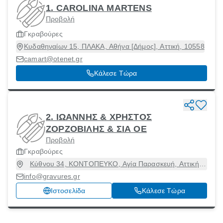
1. CAROLINA MARTENS
Προβολή
Γκραβούρες
Κυδαθηναίων 15, ΠΛΑΚΑ, Αθήνα [Δήμος], Αττική, 10558
camart@otenet.gr
Κάλεσε Τώρα
2. ΙΩΑΝΝΗΣ & ΧΡΗΣΤΟΣ
ΖΟΡΖΟΒΙΛΗΣ & ΣΙΑ ΟΕ
Προβολή
Γκραβούρες
Κύθνου 34, ΚΟΝΤΟΠΕΥΚΟ, Αγία Παρασκευή, Αττική,
15343
info@gravures.gr
Ιστοσελίδα
Κάλεσε Τώρα