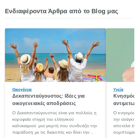
Ενδιαφέροντα Άρθρα από το Blog μας
Οικογένεια
Υγεία
Δεκαπενταύγουστος: Ιδέες για
Κνησμός: 
οικογενειακές αποδράσεις
αντιμετωπ
Ο Δεκαπενταύγουστος είναι για πολλούς η
Ο κνησμός ε
κορυφαία στιγμή του ελληνικού
την ανάγκη 
καλοκαιριού: μια γιορτή που συνδυάζει την
αποτελεί έν
παράδοση με τις διακοπές και δίνει την
συμπτώματα