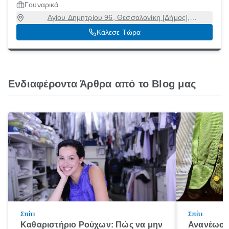
Γουναρικά
Αγίου Δημητρίου 96, Θεσσαλονίκη [Δήμος],
Θεσσαλονίκη, 54631
Κάλεσε Τώρα
Ενδιαφέροντα Άρθρα από το Blog μας
Σπίτι
Σπίτι
Καθαριστήριο Ρούχων: Πώς να μην
Ανανέωση