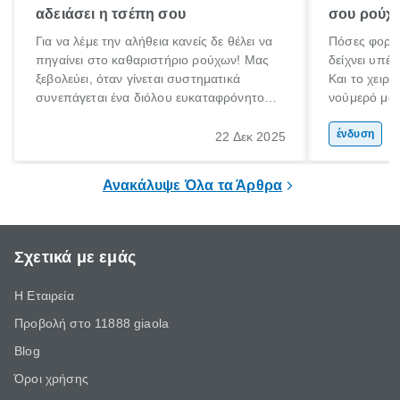
αδειάσει η τσέπη σου
σου ρούχα
Για να λέμε την αλήθεια κανείς δε θέλει να
Πόσες φορές
πηγαίνει στο καθαριστήριο ρούχων! Μας
δείχνει υπέρ
ξεβολεύει, όταν γίνεται συστηματικά
Και το χειρό
συνεπάγεται ένα διόλου ευκαταφρόνητο
νούμερό μας
κόστος, ενώ όταν το αποφεύγουμε
μετανιώσει 
δυστυχώς τα αποτελέσματα στα ρούχα ή
που φορούσ
ένδυση
22 Δεκ 2025
τα πανωφόρια μας είναι καταστροφικά.
μόδα»;
Έχεις βάλει ποτέ πουπουλένιο μπουφάν
Ανακάλυψε Όλα τα Άρθρα
στο πλυντήριο; Μην το κάνεις!
Σχετικά με εμάς
Η Εταιρεία
Προβολή στο 11888 giaola
Blog
Όροι χρήσης