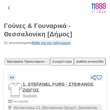
Γούνες & Γουναρικά -
Θεσσαλονίκη [Δήμος]
21 αποτελέσματα
Μάθε για την ταξινόμηση
Ταξινόμηση: Προτεινόμενα
Ανοιχτό τώρα
Διαθέτει ιστοσελίδα
Ε
Ad
1. STEFANEL FURS - ΣΤΕΦΑΝΟΣ
ΖΙΩΓΟΣ
Προβολή
Γουναρικά
Μοναστηρίου 21, Θεσσαλονίκη [Δήμος], Θεσσαλονίκη,