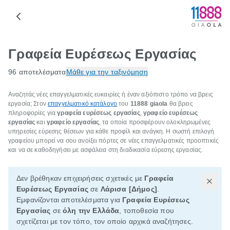
Γραφεία Ευρέσεως Εργασίας
96 αποτελέσματα
Μάθε για την ταξινόμηση
Aναζητάς νέες επαγγελματικές ευκαιρίες ή έναν αξιόπιστο τρόπο να βρεις
εργασία; Στον
επαγγελματικό κατάλογο
του
11888 giaola
θα βρεις
πληροφορίες για
γραφεία ευρέσεως εργασίας
,
γραφείο ευρέσεως
εργασίας
και
γραφείο εργασίας
, τα οποία προσφέρουν ολοκληρωμένες
υπηρεσίες εύρεσης θέσεων για κάθε προφίλ και ανάγκη. Η σωστή επιλογή
γραφείου μπορεί να σου ανοίξει πόρτες σε νέες επαγγελματικές προοπτικές
και να σε καθοδηγήσει με ασφάλεια στη διαδικασία εύρεσης εργασίας.
Δεν βρέθηκαν επιχειρήσεις σχετικές με
Γραφεία
Ευρέσεως Εργασίας
σε
Λάρισα [Δήμος]
.
Εμφανίζονται αποτελέσματα για
Γραφεία Ευρέσεως
Εργασίας
σε
όλη την Ελλάδα
, τοποθεσία που
σχετίζεται με τον τόπο, τον οποίο αρχικά αναζήτησες.