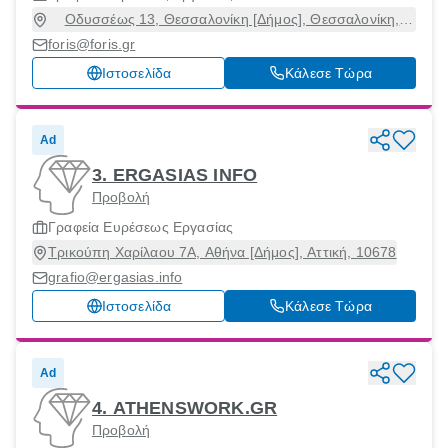
Οδυσσέως 13, Θεσσαλονίκη [Δήμος], Θεσσαλονίκη,
54629
foris@foris.gr
Ιστοσελίδα
Κάλεσε Τώρα
Ad
3. ERGASIAS INFO
Προβολή
Γραφεία Ευρέσεως Εργασίας
Τρικούπη Χαρίλαου 7A, Αθήνα [Δήμος], Αττική, 10678
grafio@ergasias.info
Ιστοσελίδα
Κάλεσε Τώρα
Ad
4. ATHENSWORK.GR
Προβολή