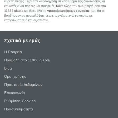
εύρεση θέσης μέχρι την καθοδήγηση σε κάθε βήμα της διαδικασίας, οι
επιλογές είναι πολλές και ποιοτικές. Κάνε τώρα την αναζήτησή σου στο
11888 giaola
και βρες όλα τα
γραφεία ευρέσεως εργασίας
που θα σε
βοηθήσουν να ανακαλύψεις νέες επαγγελματικές ευκαιρίες με
επαγγελματισμό και αξιοπιστία.
Σχετικά με εμάς
Η Εταιρεία
Προβολή στο 11888 giaola
Blog
Όροι χρήσης
Προστασία Δεδομένων
Επικοινωνία
Ρυθμίσεις Cookies
Προσβασιμότητα