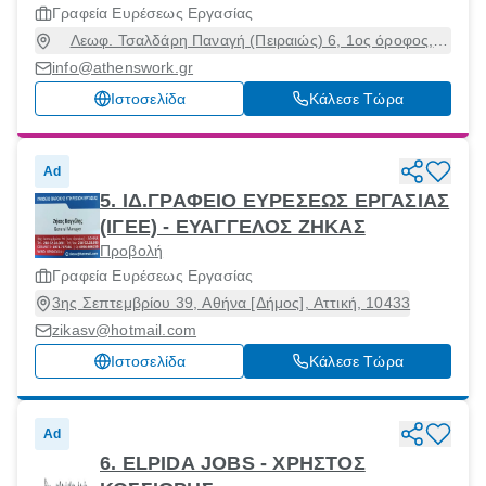
Γραφεία Ευρέσεως Εργασίας
Λεωφ. Τσαλδάρη Παναγή (Πειραιώς) 6, 1ος όροφος,
Ομόνοια 6, Αθήνα [Δήμος], Αττική, 10431
info@athenswork.gr
Ιστοσελίδα
Κάλεσε Τώρα
Ad
5. ΙΔ.ΓΡΑΦΕΙΟ ΕΥΡΕΣΕΩΣ ΕΡΓΑΣΙΑΣ
(ΙΓΕΕ) - ΕΥΑΓΓΕΛΟΣ ΖΗΚΑΣ
Προβολή
Γραφεία Ευρέσεως Εργασίας
3ης Σεπτεμβρίου 39, Αθήνα [Δήμος], Αττική, 10433
zikasv@hotmail.com
Ιστοσελίδα
Κάλεσε Τώρα
Ad
6. ELPIDA JOBS - ΧΡΗΣΤΟΣ