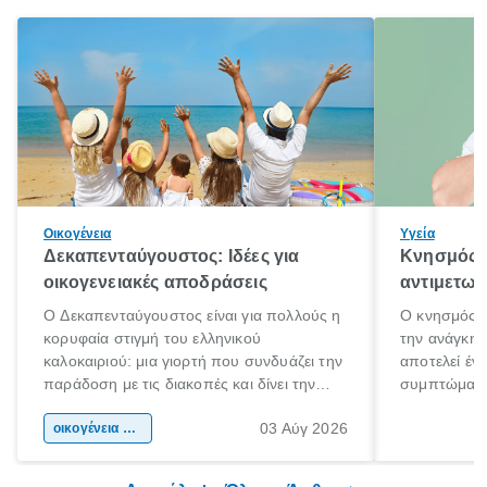
Οικογένεια
Υγεία
Δεκαπενταύγουστος: Ιδέες για
Κνησμός: 
οικογενειακές αποδράσεις
αντιμετωπ
Ο Δεκαπενταύγουστος είναι για πολλούς η
Ο κνησμός ε
κορυφαία στιγμή του ελληνικού
την ανάγκη 
καλοκαιριού: μια γιορτή που συνδυάζει την
αποτελεί έν
παράδοση με τις διακοπές και δίνει την
συμπτώματα
αφορμή για ταξίδια σε κάθε γωνιά της
άνθρωποι κά
03 Αύγ 2026
χώρας. Είτε πρόκειται για λίγες μέρες
οικογένεια & παιδί
πληροφορίες 
ξεγνοιασιάς είτε για μια σύντομη εξόρμηση.
καθώς μπορε
επιμένει για