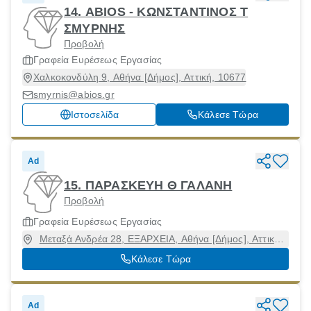
14. ABIOS - ΚΩΝΣΤΑΝΤΙΝΟΣ Τ
ΣΜΥΡΝΗΣ
Προβολή
Γραφεία Ευρέσεως Εργασίας
Χαλκοκονδύλη 9, Αθήνα [Δήμος], Αττική, 10677
smyrnis@abios.gr
Ιστοσελίδα
Κάλεσε Τώρα
Ad
15. ΠΑΡΑΣΚΕΥΗ Θ ΓΑΛΑΝΗ
Προβολή
Γραφεία Ευρέσεως Εργασίας
Μεταξά Ανδρέα 28, ΕΞΑΡΧΕΙΑ, Αθήνα [Δήμος], Αττική,
10681
Κάλεσε Τώρα
Ad