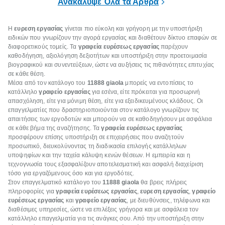
Ανακάλυψε Όλα τα Άρθρα
Η
ευρεση εργασίας
γίνεται πιο εύκολη και γρήγορη με την υποστήριξη
ειδικών που γνωρίζουν την αγορά εργασίας και διαθέτουν δίκτυο επαφών σε
διαφορετικούς τομείς. Τα
γραφεία ευρέσεως εργασίας
παρέχουν
καθοδήγηση, αξιολόγηση δεξιοτήτων και υποστήριξη στην προετοιμασία
βιογραφικού και συνεντεύξεων, ώστε να αυξήσεις τις πιθανότητες επιτυχίας
σε κάθε θέση.
Μέσα από τον κατάλογο του
11888 giaola
μπορείς να εντοπίσεις το
κατάλληλο
γραφείο εργασίας
για εσένα, είτε πρόκειται για προσωρινή
απασχόληση, είτε για μόνιμη θέση, είτε για εξειδικευμένους κλάδους. Οι
επαγγελματίες που δραστηριοποιούνται στον κατάλογο γνωρίζουν τις
απαιτήσεις των εργοδοτών και μπορούν να σε καθοδηγήσουν με ασφάλεια
σε κάθε βήμα της αναζήτησης. Τα
γραφεία ευρέσεως εργασίας
προσφέρουν επίσης υποστήριξη σε επιχειρήσεις που αναζητούν
προσωπικό, διευκολύνοντας τη διαδικασία επιλογής κατάλληλων
υποψηφίων και την ταχεία κάλυψη κενών θέσεων. Η εμπειρία και η
τεχνογνωσία τους εξασφαλίζουν αποτελεσματική και ασφαλή διαχείριση
τόσο για εργαζόμενους όσο και για εργοδότες.
Στον επαγγελματικό κατάλογο του
11888 giaola
θα βρεις πλήρεις
πληροφορίες για
γραφεία ευρέσεως εργασίας
,
ευρεση εργασίας
,
γραφείο
ευρέσεως εργασίας
και
γραφείο εργασίας
, με διευθύνσεις, τηλέφωνα και
διαθέσιμες υπηρεσίες, ώστε να επιλέξεις γρήγορα και με ασφάλεια τον
κατάλληλο επαγγελματία για τις ανάγκες σου. Από την υποστήριξη στην