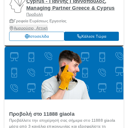
Cyprus - Γιάννης Γιαννόπουλος,
Managing Partner Greece & Cyprus
Προβολή
Γραφεία Ευρέσεως Εργασίας
Αμαρούσιο, Αττική
Ιστοσελίδα
Κάλεσε Τώρα
Προβολή στο 11888 giaola
Προβάλλετε την επιχείρησή σας σήμερα στο 11888 giaola
μέσα από 3 κανάλια επικοινωνίας και εξασφαλίστε τη