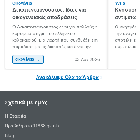
Οικογένεια
Υγεία
Δεκαπενταύγουστος: Ιδέες για
Κνησμός: 
οικογενειακές αποδράσεις
αντιμετωπ
Ο Δεκαπενταύγουστος είναι για πολλούς η
Ο κνησμός ε
κορυφαία στιγμή του ελληνικού
την ανάγκη 
καλοκαιριού: μια γιορτή που συνδυάζει την
αποτελεί έν
παράδοση με τις διακοπές και δίνει την
συμπτώματα
αφορμή για ταξίδια σε κάθε γωνιά της
άνθρωποι κά
03 Αύγ 2026
χώρας. Είτε πρόκειται για λίγες μέρες
οικογένεια & παιδί
πληροφορίες 
ξεγνοιασιάς είτε για μια σύντομη εξόρμηση.
καθώς μπορε
επιμένει για
Ανακάλυψε Όλα τα Άρθρα
Σχετικά με εμάς
Η Εταιρεία
Προβολή στο 11888 giaola
Blog