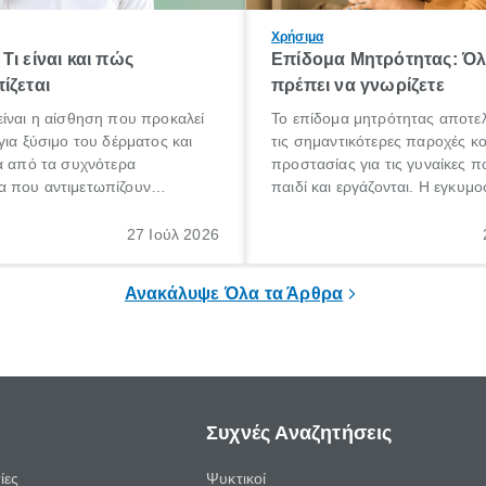
Χρήσιμα
Τι είναι και πώς
Επίδομα Μητρότητας: Ό
ίζεται
πρέπει να γνωρίζετε
ίναι η αίσθηση που προκαλεί
Το επίδομα μητρότητας αποτελ
για ξύσιμο του δέρματος και
τις σημαντικότερες παροχές κ
α από τα συχνότερα
προστασίας για τις γυναίκες 
 που αντιμετωπίζουν
παιδί και εργάζονται. Η εγκυμο
θε ηλικίας. Πολλοί αναζητούν
γέννηση ενός παιδιού είναι μια 
 για το «κνησμός τι είναι»,
σημαντική περίοδος στη ζωή 
27 Ιούλ 2026
ί να εμφανιστεί ξαφνικά ή να
οικογένειας, η οποία συνοδεύε
α μεγάλο χρονικό διάστημα.
αυξημένες ανάγκες και υποχρε
Ανακάλυψε Όλα τα Άρθρα
Συχνές Αναζητήσεις
ίες
Ψυκτικοί