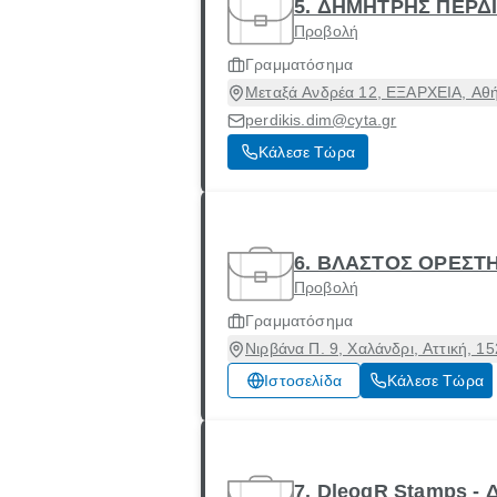
5. ΔΗΜΗΤΡΗΣ ΠΕΡΔ
Προβολή
Γραμματόσημα
Μεταξά Ανδρέα 12, ΕΞΑΡΧΕΙΑ, Αθήν
perdikis.dim@cyta.gr
Κάλεσε Τώρα
6. ΒΛΑΣΤΟΣ ΟΡΕΣΤ
Προβολή
Γραμματόσημα
Νιρβάνα Π. 9, Χαλάνδρι, Αττική, 1
Ιστοσελίδα
Κάλεσε Τώρα
7. DleogR Stamps 