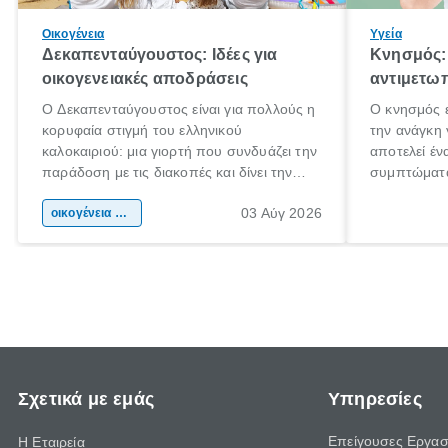
Οικογένεια
Υγεία
Δεκαπενταύγουστος: Ιδέες για
Κνησμός: 
οικογενειακές αποδράσεις
αντιμετωπ
Ο Δεκαπενταύγουστος είναι για πολλούς η
Ο κνησμός ε
κορυφαία στιγμή του ελληνικού
την ανάγκη 
καλοκαιριού: μια γιορτή που συνδυάζει την
αποτελεί έν
παράδοση με τις διακοπές και δίνει την
συμπτώματα
αφορμή για ταξίδια σε κάθε γωνιά της
άνθρωποι κά
03 Αύγ 2026
χώρας. Είτε πρόκειται για λίγες μέρες
οικογένεια & παιδί
πληροφορίες
ξεγνοιασιάς είτε για μια σύντομη εξόρμηση.
καθώς μπορε
επιμένει γι
Σχετικά με εμάς
Υπηρεσίες
Επείγουσες Εργασ
Η Εταιρεία