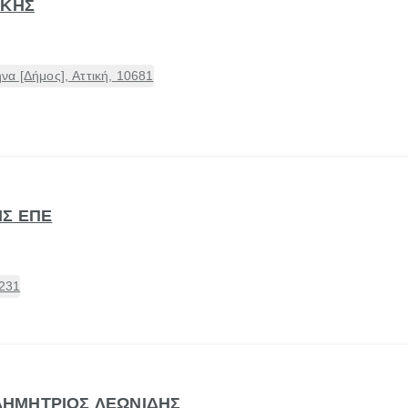
ΙΚΗΣ
α [Δήμος], Αττική, 10681
ΗΣ ΕΠΕ
5231
- ΔΗΜΗΤΡΙΟΣ ΛΕΩΝΙΔΗΣ