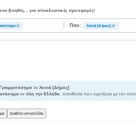
ου βοηθός...
για αποκλειστικές προσφορές!
Που:
ματόσημα
Χανιά [Δήμος]
Γραμματόσημα
σε
Χανιά [Δήμος]
.
ατόσημα
σε
όλη την Ελλάδα
, τοποθεσία που σχετίζεται με τον τόπ
ώρα
Διαθέτει ιστοσελίδα