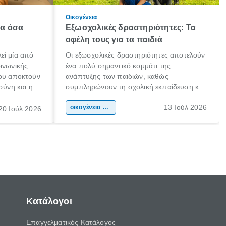
Οικογένεια
λα όσα
Εξωσχολικές δραστηριότητες: Τα
οφέλη τους για τα παιδιά
εί μία από
Οι εξωσχολικές δραστηριότητες αποτελούν
οινωνικής
ένα πολύ σημαντικό κομμάτι της
που αποκτούν
ανάπτυξης των παιδιών, καθώς
σύνη και η
συμπληρώνουν τη σχολική εκπαίδευση και
ιδιαίτερα
συμβάλλουν ουσιαστικά στη διαμόρφωση
13 Ιούλ 2026
κάθε
της προσωπικότητας, της κοινωνικότητας
οικογένεια & παιδί
20 Ιούλ 2026
ται από
και των δεξιοτήτων τους. Δεν είναι απλώς
ώσεις.
ένας τρόπος για να περνάει το παιδί τον
ελεύθερο χρόνο του.
Κατάλογοι
Επαγγελματικός Κατάλογος