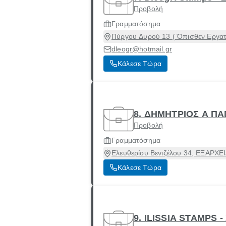
Προβολή
Γραμματόσημα
Πύργου Δυρού 13 ( Όπισθεν Εργατι
dleogr@hotmail.gr
Κάλεσε Τώρα
8. ΔΗΜΗΤΡΙΟΣ Α Π
Προβολή
Γραμματόσημα
Ελευθερίου Βενιζέλου 34, ΕΞΑΡΧΕΙ
Κάλεσε Τώρα
9. ILISSIA STAMPS 