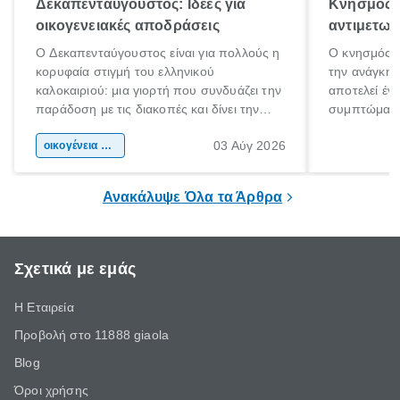
Δεκαπενταύγουστος: Ιδέες για
Κνησμός: 
οικογενειακές αποδράσεις
αντιμετωπ
Ο Δεκαπενταύγουστος είναι για πολλούς η
Ο κνησμός ε
κορυφαία στιγμή του ελληνικού
την ανάγκη 
καλοκαιριού: μια γιορτή που συνδυάζει την
αποτελεί έν
παράδοση με τις διακοπές και δίνει την
συμπτώματα
αφορμή για ταξίδια σε κάθε γωνιά της
άνθρωποι κά
03 Αύγ 2026
χώρας. Είτε πρόκειται για λίγες μέρες
οικογένεια & παιδί
πληροφορίες 
ξεγνοιασιάς είτε για μια σύντομη εξόρμηση.
καθώς μπορε
επιμένει για
Ανακάλυψε Όλα τα Άρθρα
Σχετικά με εμάς
Η Εταιρεία
Προβολή στο 11888 giaola
Blog
Όροι χρήσης