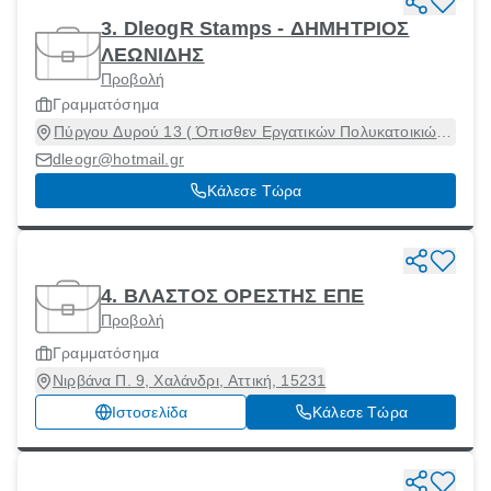
3. DleogR Stamps - ΔΗΜΗΤΡΙΟΣ
ΛΕΩΝΙΔΗΣ
Προβολή
Γραμματόσημα
Πύργου Δυρού 13 ( Όπισθεν Εργατικών Πολυκατοικιών )
13, Περιστέρι, Αττική, 12134
dleogr@hotmail.gr
Κάλεσε Τώρα
4. ΒΛΑΣΤΟΣ ΟΡΕΣΤΗΣ ΕΠΕ
Προβολή
Γραμματόσημα
Νιρβάνα Π. 9, Χαλάνδρι, Αττική, 15231
Ιστοσελίδα
Κάλεσε Τώρα