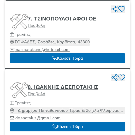
7. ΤΣΙΝΟΠΟΥΛΟΙ ΑΦΟΙ ΟΕ
Προβολή
Γρανίτες
ΣΟΦΑΔΕΣ, Σοφάδες, Καρδίτσα, 43300
marmaratsino@hotmail.com
Κάλεσε Τώρα
8. ΙΩΑΝΝΗΣ ΔΕΣΠΟΤΑΚΗΣ
Προβολή
Γρανίτες
Δημάρχου Παπαθανασίου Τέρμα & 2ο χλμ Φλώρινας -
Κλεινών, ΦΛΩΡΙΝΑ, Φλώρινα [Δήμος], Φλώρινα, 53100
jdespotakis@gmail.com
Κάλεσε Τώρα