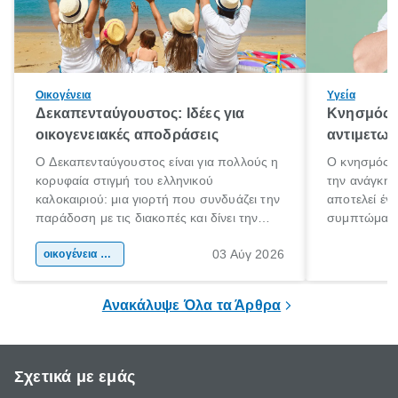
Οικογένεια
Υγεία
Δεκαπενταύγουστος: Ιδέες για
Κνησμός: 
οικογενειακές αποδράσεις
αντιμετωπ
Ο Δεκαπενταύγουστος είναι για πολλούς η
Ο κνησμός ε
κορυφαία στιγμή του ελληνικού
την ανάγκη 
καλοκαιριού: μια γιορτή που συνδυάζει την
αποτελεί έν
παράδοση με τις διακοπές και δίνει την
συμπτώματα
αφορμή για ταξίδια σε κάθε γωνιά της
άνθρωποι κά
03 Αύγ 2026
χώρας. Είτε πρόκειται για λίγες μέρες
οικογένεια & παιδί
πληροφορίες 
ξεγνοιασιάς είτε για μια σύντομη εξόρμηση.
καθώς μπορε
επιμένει για
Ανακάλυψε Όλα τα Άρθρα
Σχετικά με εμάς