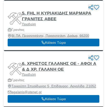
5. FHL Η ΚΥΡΙΑΚΙΔΗΣ ΜΑΡΜΑΡΑ
ΓΡΑΝΙΤΕΣ ΑΒΕΕ
Προβολή
Γρανίτες
ΒΙ.ΠΑ. Προσοτσάνης, Προσοτσάνη, Δράμα, 66200
Κάλεσε Τώρα
6. ΧΡΗΣΤΟΣ ΓΑΛΑΝΗΣ ΟΕ - ΑΦΟΙ Α
& Δ ΧΡ. ΓΑΛΑΝΗ ΟΕ
Προβολή
Γρανίτες
Τρικούπη Σπυρίδωνος 5, Επίδαυρος, Αργολίδα, 21052
agalanis@otenet.gr
Κάλεσε Τώρα