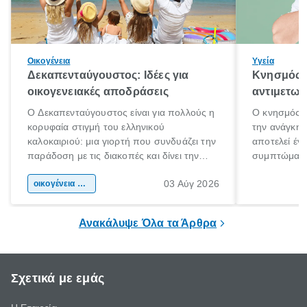
Οικογένεια
Υγεία
Δεκαπενταύγουστος: Ιδέες για
Κνησμός: 
οικογενειακές αποδράσεις
αντιμετωπ
Ο Δεκαπενταύγουστος είναι για πολλούς η
Ο κνησμός ε
κορυφαία στιγμή του ελληνικού
την ανάγκη 
καλοκαιριού: μια γιορτή που συνδυάζει την
αποτελεί έν
παράδοση με τις διακοπές και δίνει την
συμπτώματα
αφορμή για ταξίδια σε κάθε γωνιά της
άνθρωποι κά
03 Αύγ 2026
χώρας. Είτε πρόκειται για λίγες μέρες
οικογένεια & παιδί
πληροφορίες 
ξεγνοιασιάς είτε για μια σύντομη εξόρμηση.
καθώς μπορε
επιμένει για
Ανακάλυψε Όλα τα Άρθρα
Σχετικά με εμάς