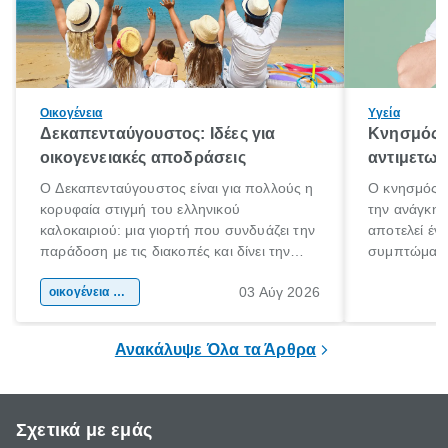
Οικογένεια
Υγεία
Δεκαπενταύγουστος: Ιδέες για
Κνησμός: 
οικογενειακές αποδράσεις
αντιμετωπ
Ο Δεκαπενταύγουστος είναι για πολλούς η
Ο κνησμός ε
κορυφαία στιγμή του ελληνικού
την ανάγκη 
καλοκαιριού: μια γιορτή που συνδυάζει την
αποτελεί έν
παράδοση με τις διακοπές και δίνει την
συμπτώματα
αφορμή για ταξίδια σε κάθε γωνιά της
άνθρωποι κά
03 Αύγ 2026
χώρας. Είτε πρόκειται για λίγες μέρες
οικογένεια & παιδί
πληροφορίες 
ξεγνοιασιάς είτε για μια σύντομη εξόρμηση.
καθώς μπορε
επιμένει για
Ανακάλυψε Όλα τα Άρθρα
Σχετικά με εμάς