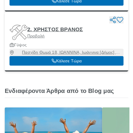
Κάλεσε Τώρα
2. ΧΡΗΣΤΟΣ ΒΡΑΝΟΣ
Προβολή
Γύψος
Πασχίδη Θωμά 18, ΙΩΑΝΝΙΝΑ, Ιωάννινα [Δήμος],
Ιωάννινα, 45445
Κάλεσε Τώρα
Ενδιαφέροντα Άρθρα από το Blog μας