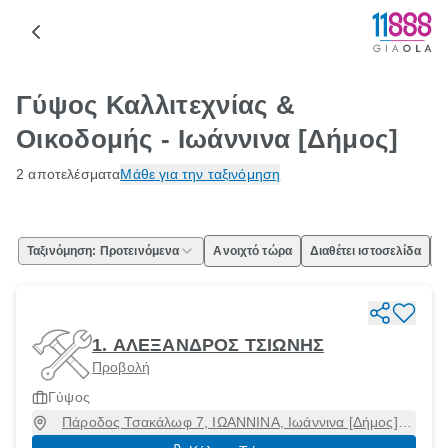
Γύψος Καλλιτεχνίας &
Οικοδομής - Ιωάννινα [Δήμος]
2 αποτελέσματα
Μάθε για την ταξινόμηση
Ταξινόμηση: Προτεινόμενα
Ανοιχτό τώρα
Διαθέτει ιστοσελίδα
Ε
1. ΑΛΕΞΑΝΔΡΟΣ ΤΣΙΩΝΗΣ
Προβολή
Γύψος
Πάροδος Τσακάλωφ 7, ΙΩΑΝΝΙΝΑ, Ιωάννινα [Δήμος],
Ιωάννινα, 45333