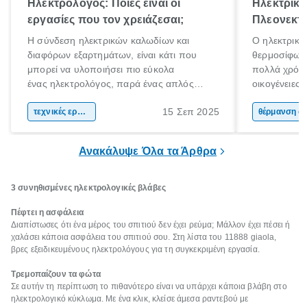
Ηλεκτρολόγος: Ποιές είναι οι
Ηλεκτρικό
εργασίες που τον χρειάζεσαι;
Πλεονεκτή
Η σύνδεση ηλεκτρικών καλωδίων και
Ο ηλεκτρικό
διαφόρων εξαρτημάτων, είναι κάτι που
θερμοσίφωνα
μπορεί να υλοποιήσει πιο εύκολα
πολλά χρόνι
ένας ηλεκτρολόγος, παρά ένας απλός
οικογένειες
άνθρωπος. Τα ηλεκτρικά συστήματα είναι
χαρακτηριστ
15 Σεπ 2025
περίπλοκα και επικίνδυνα. Αν έχεις στο νου
τεχνικές εργασίες
θέρμανσης ν
θέρμαν
σου να πραγματοποιήσεις ηλεκτρικές
εμφάνιση κα
εργασίες στο χώρο σου, η πρόσληψη ενός
ηλιακού ήρθ
Ανακάλυψε Όλα τα Άρθρα
ηλεκτρολόγου είναι πιθανόν απαραίτητη.
3 συνηθισμένες ηλεκτρολογικές βλάβες
Πέφτει η ασφάλεια
Διαπίστωσες ότι ένα μέρος του σπιτιού δεν έχει ρεύμα; Μάλλον έχει πέσει ή
χαλάσει κάποια ασφάλεια του σπιτιού σου. Στη λίστα του 11888 giaola,
βρες εξειδικευμένους ηλεκτρολόγους για τη συγκεκριμένη εργασία.
Τρεμοπαίζουν τα φώτα
Σε αυτήν τη περίπτωση το πιθανότερο είναι να υπάρχει κάποια βλάβη στο
ηλεκτρολογικό κύκλωμα. Με ένα κλικ, κλείσε άμεσα ραντεβού με