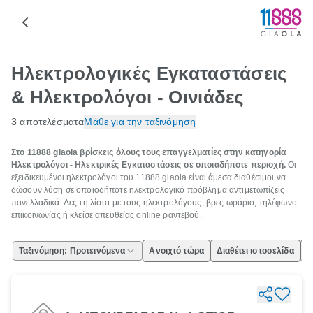
Ηλεκτρολογικές Εγκαταστάσεις
& Ηλεκτρολόγοι - Οινιάδες
3 αποτελέσματα
Μάθε για την ταξινόμηση
Στο 11888 giaola βρίσκεις όλους τους επαγγελματίες στην κατηγορία
Ηλεκτρολόγοι - Ηλεκτρικές Εγκαταστάσεις σε οποιαδήποτε περιοχή.
Οι
εξειδικευμένοι ηλεκτρολόγοι του 11888 giaola είναι άμεσα διαθέσιμοι να
δώσουν λύση σε οποιοδήποτε ηλεκτρολογικό πρόβλημα αντιμετωπίζεις
πανελλαδικά. Δες τη λίστα με τους ηλεκτρολόγους, βρες ωράριο, τηλέφωνο
επικοινωνίας ή κλείσε απευθείας online ραντεβού.
Ταξινόμηση: Προτεινόμενα
Ανοιχτό τώρα
Διαθέτει ιστοσελίδα
Ε