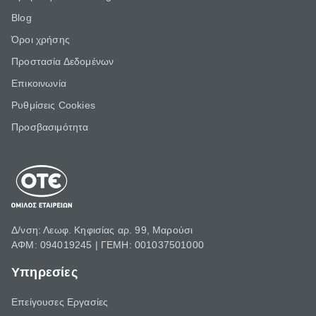
Blog
Όροι χρήσης
Προστασία Δεδομένων
Επικοινωνία
Ρυθμίσεις Cookies
Προσβασιμότητα
Δ/νση: Λεωφ. Κηφισίας αρ. 99, Μαρούσι
ΑΦΜ: 094019245 | ΓΕΜΗ: 001037501000
Υπηρεσίες
Επείγουσες Εργασίες