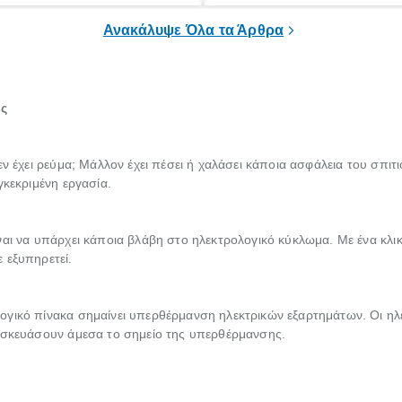
ε και άλλαξε τα δεδομένα.
πρέπει να εμπιστευτείς την ερ
Ανακάλυψε Όλα τα Άρθρα
έναν πιστοποιημένο τεχνικό.
ες
ν έχει ρεύμα; Μάλλον έχει πέσει ή χαλάσει κάποια ασφάλεια του σπιτι
γκεκριμένη εργασία.
ναι να υπάρχει κάποια βλάβη στο ηλεκτρολογικό κύκλωμα. Με ένα κλικ
 εξυπηρετεί.
γικό πίνακα σημαίνει υπερθέρμανση ηλεκτρικών εξαρτημάτων. Οι ηλεκ
πισκευάσουν άμεσα το σημείο της υπερθέρμανσης.