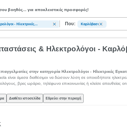
ου βοηθός...
για αποκλειστικές προσφορές!
Που:
ρολόγοι - Ηλεκτρικές
Καρλόβασι
αστάσεις
ταστάσεις & Ηλεκτρολόγοι - Καρλό
ς επαγγελματίες στην κατηγορία Ηλεκτρολόγοι - Ηλεκτρικές Εγκ
iaola είναι άμεσα διαθέσιμοι να δώσουν λύση σε οποιοδήποτε ηλεκτρ
ρολόγους, βρες ωράριο, τηλέφωνο επικοινωνίας ή κλείσε απευθείας on
ώρα
Διαθέτει ιστοσελίδα
Εδρεύει στην περιοχή
Σ