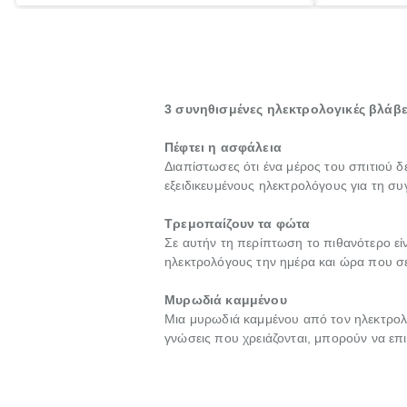
εργασίες στο χώρο σου, η πρόσληψη ενός
ηλιακού ήρθ
ηλεκτρολόγου είναι πιθανόν απαραίτητη.
3 συνηθισμένες ηλεκτρολογικές βλάβ
Πέφτει η ασφάλεια
Διαπίστωσες ότι ένα μέρος του σπιτιού δε
εξειδικευμένους ηλεκτρολόγους για τη συ
Τρεμοπαίζουν τα φώτα
Σε αυτήν τη περίπτωση το πιθανότερο εί
ηλεκτρολόγους την ημέρα και ώρα που σε
Μυρωδιά καμμένου
Μια μυρωδιά καμμένου από τον ηλεκτρολο
γνώσεις που χρειάζονται, μπορούν να ε