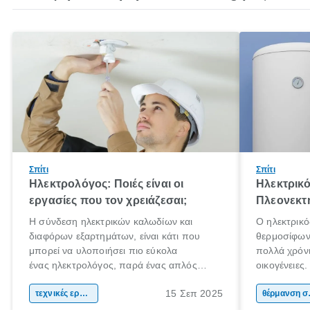
Σπίτι
Σπίτι
Ηλεκτρολόγος: Ποιές είναι οι
Ηλεκτρικ
εργασίες που τον χρειάζεσαι;
Πλεονεκτή
Η σύνδεση ηλεκτρικών καλωδίων και
Ο ηλεκτρικό
διαφόρων εξαρτημάτων, είναι κάτι που
θερμοσίφωνα
μπορεί να υλοποιήσει πιο εύκολα
πολλά χρόνι
ένας ηλεκτρολόγος, παρά ένας απλός
οικογένειες
άνθρωπος. Τα ηλεκτρικά συστήματα είναι
χαρακτηρισ
15 Σεπ 2025
περίπλοκα και επικίνδυνα. Αν έχεις στο νου
τεχνικές εργασίες
θέρμανσης ν
θέρ
σου να πραγματοποιήσεις ηλεκτρικές
εμφάνιση κα