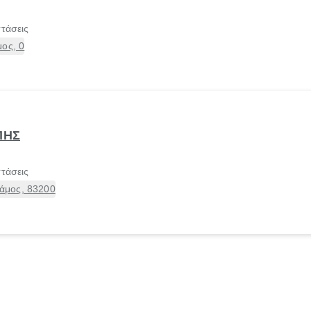
στάσεις
ος, 0
ΠΗΣ
στάσεις
άμος, 83200