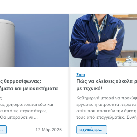
Σπίτι
ός θερμοσίφωνας:
Πώς να κλείσεις εύκολα 
ματα και μειονεκτήματα
με τεχνικό!
ς
Καθημερινά μπορεί να προκύψ
ς χρησιμοποιείται εδώ και
εργασίες ή απρόοπτα περιστατ
α από τις περισσότερες
σπίτι που απαιτούν την άμεση
. Θα μπορούσε να
τους από επαγγελματίες. Συνή
τεί ως ο παραδοσιακός τρόπος
βλάβες που ακόμη και αν προ
17 Μάρ 2025
ερού αλλά σίγουρα είναι η
μανση σπιτιού
να τις επιδιορθώσεις μόνος σου
τεχνικές εργασίες
ι η διαδεδομένη χρήση του
περισσότερες φορές αντιλαμβά