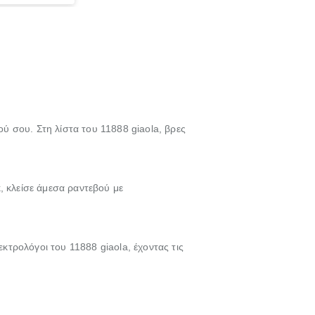
γασία σε
ού σου. Στη λίστα του 11888 giaola, βρες
, κλείσε άμεσα ραντεβού με
τρολόγοι του 11888 giaola, έχοντας τις