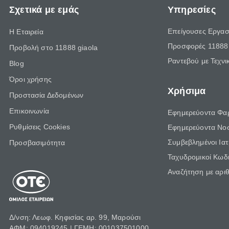
Σχετικά με εμάς
Υπηρεσίες
Επείγουσες Εργασ
Η Εταιρεία
Προσφορές 11888 
Προβολή στο 11888 giaola
Ραντεβού με Τεχνι
Blog
Όροι χρήσης
Χρήσιμα
Προστασία Δεδομένων
Επικοινωνία
Εφημερεύοντα Φα
Ρυθμίσεις Cookies
Εφημερεύοντα Νο
Συμβεβλημένοι Ια
Προσβασιμότητα
Ταχυδρομικοί Κωδι
Αναζήτηση με αρι
Δ/νση: Λεωφ. Κηφισίας αρ. 99, Μαρούσι
ΑΦΜ: 094019245 | ΓΕΜΗ: 001037501000