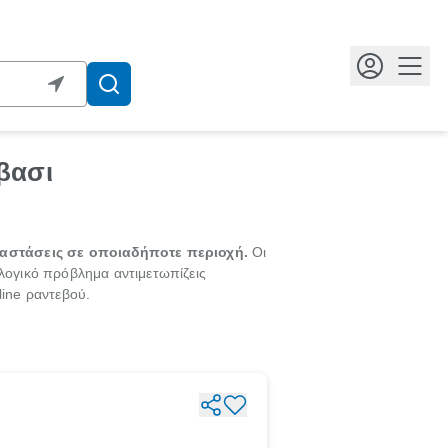
Κουμ
βασι
αταστάσεις σε οποιαδήποτε περιοχή.
Οι
ολογικό πρόβλημα αντιμετωπίζεις
line ραντεβού.