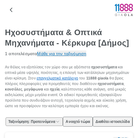
Ηχοσυστήματα & Οπτικά
Μηχανήματα - Κέρκυρα [Δήμος]
1 αποτελέσματα
Μάθε για την ταξινόμηση
Αν θέλεις να εξοπλίσεις τον χώρο σου με αξιόπιστα
ηχοσυστήματα
και
οπτικά μέσα υψηλής ποιότητας, η επιλογή των κατάλληλων μηχανημάτων
είναι κρίσιμη. Στον
επαγγελματικό κατάλογο
του
11888
giaola
θα βρεις
πλήρεις πληροφορίες για προμηθευτές που διαθέτουν
ηχοσυστήματα
,
κονσόλες
,
μεγάφωνα
και
ηχεία
, καλύπτοντας κάθε ανάγκη, από μικρές
εκδηλώσεις μέχρι μεγάλα event. Οι ειδικοί προμηθευτές εξασφαλίζουν
προϊόντα που συνδυάζουν αντοχή, τεχνολογία αιχμής και εύκολη χρήση,
ώστε να προσφέρουν την καλύτερη εμπειρία ήχου και εικόνας.
Ταξινόμηση: Προτεινόμενα
Ανοιχτό τώρα
Διαθέτει ιστοσελίδα
Ε