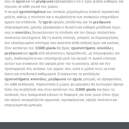
ενώ τα
ηχεία
και τα
μεγάφωνα
εξασφαλίζουν ότι ο ήχος φτάνει καθαρός και
ισχυρός σε κάθε γωνιά του χώρου.
Η αγορά
ηχοσυστημάτων
και οπτικών μηχανημάτων απαιτεί προσεκτική
μελέτη, καθώς η ποιότητα και η συμβατότητα των συσκευών επηρεάζουν
άμεσα την απόδοση. Τα
ηχεία
υψηλής απόδοσης και τα
μεγάφωνα
επαγγελματικής χρήσης εξασφαλίζουν δυνατή και καθαρή μετάδοση ήχου,
ενώ οι
κονσόλες
διευκολύνουν τη σύνδεση και τον έλεγχο πολλαπλών
συσκευών ταυτόχρονα. Με τη σωστή επιλογή, μπορείς να δημιουργήσεις
ένα ολοκληρωμένο σύστημα που καλύπτει κάθε ανάγκη ήχου και εικόνας.
Στον κατάλογο του
11888
giaola
θα βρεις
ηχοσυστήματα
,
κονσόλες
,
μεγάφωνα
και
ηχεία
από αξιόπιστους προμηθευτές, με πληροφορίες για
τιμές, διαθεσιμότητα και υποστήριξη μετά την αγορά. Η σωστή επιλογή
αυτών των συσκευών δεν αφορά μόνο την τεχνολογία, αλλά και την
προσαρμογή στις ανάγκες του χώρου σου, ώστε η χρήση τους να είναι
άνετη και αποδοτική καθημερινά. Επιλέγοντας τα κατάλληλα
ηχοσυστήματα
,
κονσόλες
,
μεγάφωνα
και
ηχεία
, μπορείς να εξασφαλίσεις
ότι κάθε εκδήλωση, παρουσίαση ή χώρος ψυχαγωγίας θα λειτουργεί άψογα.
Κάνε την αναζήτησή σου στον κατάλογο του
11888
giaola
και βρες τις
συσκευές που πραγματικά κάνουν τη διαφορά, για έναν χώρο όπου ήχος
και εικόνα συνεργάζονται αρμονικά, προσφέροντας υψηλή ποιότητα και
επαγγελματική εμπειρία.