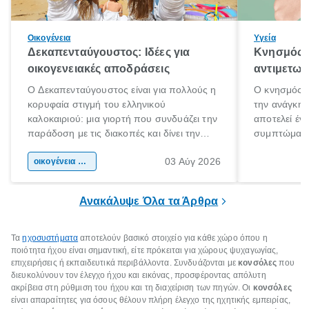
Οικογένεια
Υγεία
Δεκαπενταύγουστος: Ιδέες για
Κνησμός: 
οικογενειακές αποδράσεις
αντιμετωπ
Ο Δεκαπενταύγουστος είναι για πολλούς η
Ο κνησμός ε
κορυφαία στιγμή του ελληνικού
την ανάγκη 
καλοκαιριού: μια γιορτή που συνδυάζει την
αποτελεί έν
παράδοση με τις διακοπές και δίνει την
συμπτώματα
αφορμή για ταξίδια σε κάθε γωνιά της
άνθρωποι κά
03 Αύγ 2026
χώρας. Είτε πρόκειται για λίγες μέρες
οικογένεια & παιδί
πληροφορίες 
ξεγνοιασιάς είτε για μια σύντομη εξόρμηση.
καθώς μπορε
επιμένει για
Ανακάλυψε Όλα τα Άρθρα
Τα
ηχοσυστήματα
αποτελούν βασικό στοιχείο για κάθε χώρο όπου η
ποιότητα ήχου είναι σημαντική, είτε πρόκειται για χώρους ψυχαγωγίας,
επιχειρήσεις ή εκπαιδευτικά περιβάλλοντα. Συνδυάζονται με
κονσόλες
που
διευκολύνουν τον έλεγχο ήχου και εικόνας, προσφέροντας απόλυτη
ακρίβεια στη ρύθμιση του ήχου και τη διαχείριση των πηγών. Οι
κονσόλες
είναι απαραίτητες για όσους θέλουν πλήρη έλεγχο της ηχητικής εμπειρίας,