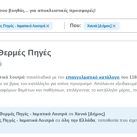
ου βοηθός...
για αποκλειστικές προσφορές!
Που:
ς Πηγές - Ιαματικά Λουτρά
Χανιά [Δήμος]
 Θερμές Πηγές
η
τικά λουτρά
πανελλαδικά με τον
επαγγελματικό κατάλογο
του 118
ου να βρεις τον κατάλληλο για εσένα προορισμό. Απόλαυσε εξειδικευ
ιαφόρων θεμάτων και παθήσεων, επιλέγοντας το κατάλληλο μέρος, πο
Θερμές Πηγές - Ιαματικά Λουτρά
σε
Χανιά [Δήμος]
.
 Πηγές - Ιαματικά Λουτρά
σε
όλη την Ελλάδα
, τοποθεσία που σχετ