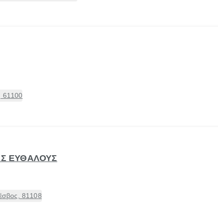
, 61100
ΕΣ ΕΥΘΑΛΟΥΣ
σβος, 81108