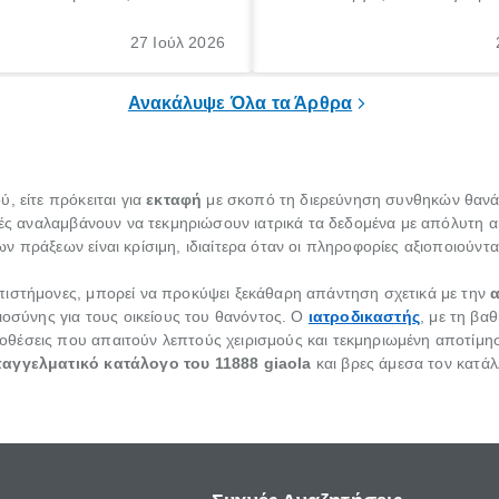
θε ηλικίας. Πολλοί αναζητούν
γέννηση ενός παιδιού είναι μια 
 για το «κνησμός τι είναι»,
σημαντική περίοδος στη ζωή 
27 Ιούλ 2026
ί να εμφανιστεί ξαφνικά ή να
οικογένειας, η οποία συνοδεύε
α μεγάλο χρονικό διάστημα.
αυξημένες ανάγκες και υποχρε
Ανακάλυψε Όλα τα Άρθρα
, είτε πρόκειται για
εκταφή
με σκοπό τη διερεύνηση συνθηκών θανάτο
αστές αναλαμβάνουν να τεκμηριώσουν ιατρικά τα δεδομένα με απόλυτη α
 πράξεων είναι κρίσιμη, ιδιαίτερα όταν οι πληροφορίες αξιοποιούνται
πιστήμονες, μπορεί να προκύψει ξεκάθαρη απάντηση σχετικά με την
α
ιοσύνης για τους οικείους του θανόντος. Ο
ιατροδικαστής
, με τη βα
θέσεις που απαιτούν λεπτούς χειρισμούς και τεκμηριωμένη αποτίμη
αγγελματικό κατάλογο του 11888 giaola
και βρες άμεσα τον κατά