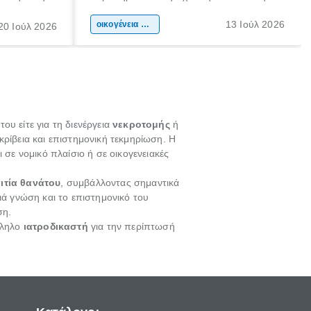
ιδιαίτερα
συμβάλλουν ουσιαστικά στη διαμόρφωση
13 Ιούλ 2026
κάθε
της προσωπικότητας, της κοινωνικότητας
οικογένεια & παιδί
20 Ιούλ 2026
ται από
και των δεξιοτήτων τους. Δεν είναι απλώς
ώσεις.
ένας τρόπος για να περνάει το παιδί τον
ελεύθερο χρόνο του.
υ είτε για τη διενέργεια
νεκροτομής
ή
κρίβεια και επιστημονική τεκμηρίωση. Η
 σε νομικό πλαίσιο ή σε οικογενειακές
ιτία θανάτου
, συμβάλλοντας σημαντικά
θιά γνώση και το επιστημονικό του
ση.
λληλο
ιατροδικαστή
για την περίπτωσή