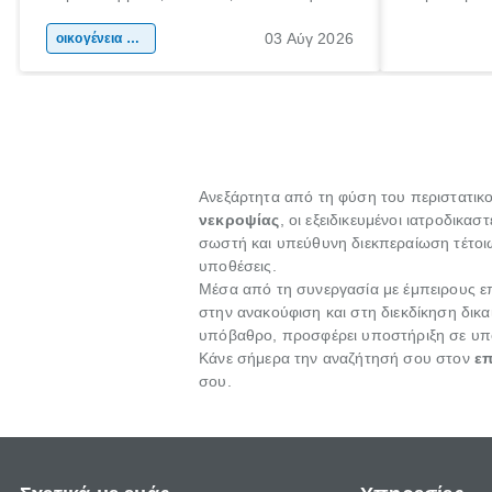
αφορμή για ταξίδια σε κάθε γωνιά της
άνθρωποι κά
03 Αύγ 2026
χώρας. Είτε πρόκειται για λίγες μέρες
οικογένεια & παιδί
πληροφορίες
ξεγνοιασιάς είτε για μια σύντομη εξόρμηση.
καθώς μπορε
επιμένει γι
Ανεξάρτητα από τη φύση του περιστατικού
νεκροψίας
, οι εξειδικευμένοι ιατροδικ
σωστή και υπεύθυνη διεκπεραίωση τέτοιων
υποθέσεις.
Μέσα από τη συνεργασία με έμπειρους ε
στην ανακούφιση και στη διεκδίκηση δικα
υπόβαθρο, προσφέρει υποστήριξη σε υπο
Κάνε σήμερα την αναζήτησή σου στον
επ
σου.