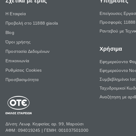
Σχετικά με εμάς
Υπηρεσίες
Επείγουσες Εργασ
Η Εταιρεία
Προσφορές 11888 
Προβολή στο 11888 giaola
Ραντεβού με Τεχνι
Blog
Όροι χρήσης
Χρήσιμα
Προστασία Δεδομένων
Επικοινωνία
Εφημερεύοντα Φα
Ρυθμίσεις Cookies
Εφημερεύοντα Νο
Συμβεβλημένοι Ια
Προσβασιμότητα
Ταχυδρομικοί Κωδι
Αναζήτηση με αρι
Δ/νση: Λεωφ. Κηφισίας αρ. 99, Μαρούσι
ΑΦΜ: 094019245 | ΓΕΜΗ: 001037501000