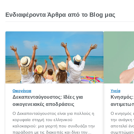
Ενδιαφέροντα Άρθρα από το Blog μας
Οικογένεια
Υγεία
Δεκαπενταύγουστος: Ιδέες για
Κνησμός: 
οικογενειακές αποδράσεις
αντιμετωπ
Ο Δεκαπενταύγουστος είναι για πολλούς η
Ο κνησμός ε
κορυφαία στιγμή του ελληνικού
την ανάγκη 
καλοκαιριού: μια γιορτή που συνδυάζει την
αποτελεί έν
παράδοση με τις διακοπές και δίνει την
συμπτώματα