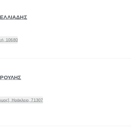
ΚΕΛΛΙΑΔΗΣ
κή, 10680
ΤΡΟΥΛΗΣ
ήμος], Ηράκλειο, 71307