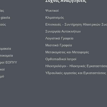
Συχνές Αναζητήσεις
ίες
Ψυκτικοί
giaola
Κλιματισμός
κούς
Επισκευές - Συντήρηση Ηλεκτρικών Συ
Συνεργεία Αυτοκινήτων
Λογιστικά Γραφεία
Μεσιτικά Γραφεία
ρμακεία
Μετακομίσεις και Μεταφορές
σοκομεία
Ορθοπαιδικοί Ιατροί
τροί ΕΟΠΥΥ
Ηλεκτρολόγοι - Ηλεκτρικές Εγκαταστάσε
κοί
Υδραυλικές εργασίες και Εγκαταστάσεις
θμό