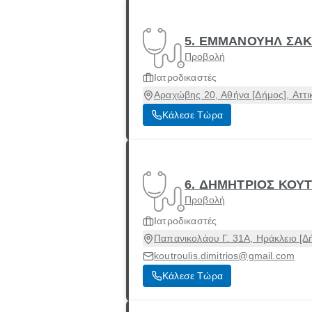
5. ΕΜΜΑΝΟΥΗΛ ΣΑ
Προβολή
Ιατροδικαστές
Αραχώβης 20, Αθήνα [Δήμος], Αττι
Κάλεσε Τώρα
6. ΔΗΜΗΤΡΙΟΣ ΚΟΥ
Προβολή
Ιατροδικαστές
Παπανικολάου Γ. 31Α, Ηράκλειο [Δ
koutroulis.dimitrios@gmail.com
Κάλεσε Τώρα