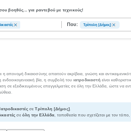
ου βοηθός...
για ραντεβού με τεχνικούς!
Που:
δικαστές
Τρίπολη [Δήμος]
η απονομή δικαιοσύνης απαιτούν ακρίβεια, γνώση και αντικειμενικότ
 ενδοοικογενειακή βία, η συμβολή του
ιατροδικαστή
είναι καθοριστι
η σε εξειδικευμένους επαγγελματίες σε όλη την Ελλάδα, ώστε να εντ
μύθεια.
Ιατροδικαστές
σε
Τρίπολη [Δήμος]
.
ικαστές
σε
όλη την Ελλάδα
, τοποθεσία που σχετίζεται με τον τόπο,