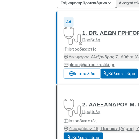
Ταξινόμηση:
Προτεινόμενα
Ανοιχτό τ
Ad
1. DR. ΛΕΩΝ ΓΡΗΓΟ
Προβολή
Ιατροδικαστές
Λεωφόρος Αλεξάνδρας 7, Αθήνα [Δή
gleon@iatrodikastiki.gr
Ιστοσελίδα
Κάλεσε Τώρα
2. ΑΛΕΞΑΝΔΡΟΥ Μ
Προβολή
Ιατροδικαστές
Ζωσιμάδων 48, Πειραιάς [Δήμος], 
Κάλεσε Τώρα