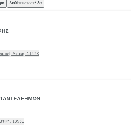
ώρα
Διαθέτει ιστοσελίδα
ΡHΣ
μος], Αττική, 11473
. ΠΑΝΤΕΛΕΗΜΩΝ
Αττική, 18531