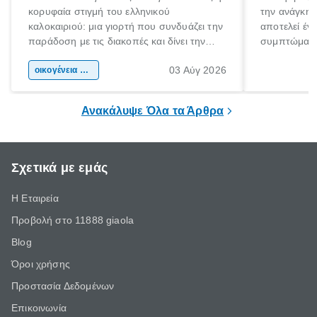
κορυφαία στιγμή του ελληνικού
την ανάγκη 
καλοκαιριού: μια γιορτή που συνδυάζει την
αποτελεί έν
παράδοση με τις διακοπές και δίνει την
συμπτώματα
αφορμή για ταξίδια σε κάθε γωνιά της
άνθρωποι κά
03 Αύγ 2026
χώρας. Είτε πρόκειται για λίγες μέρες
οικογένεια & παιδί
πληροφορίες 
ξεγνοιασιάς είτε για μια σύντομη εξόρμηση.
καθώς μπορε
επιμένει για
Ανακάλυψε Όλα τα Άρθρα
Σχετικά με εμάς
Η Εταιρεία
Προβολή στο 11888 giaola
Blog
Όροι χρήσης
Προστασία Δεδομένων
Επικοινωνία