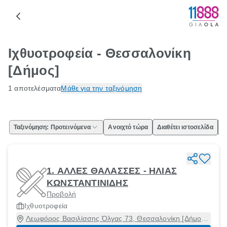
Ιχθυοτροφεία - Θεσσαλονίκη
[Δήμος]
1 αποτελέσματα
Μάθε για την ταξινόμηση
Ταξινόμηση: Προτεινόμενα
Ανοιχτό τώρα
Διαθέτει ιστοσελίδα
Ε
1. ΑΛΛΕΣ ΘΑΛΑΣΣΕΣ - ΗΛΙΑΣ
ΚΩΝΣΤΑΝΤΙΝΙΔΗΣ
Προβολή
Ιχθυοτροφεία
Λεωφόρος Βασιλίσσης Όλγας 73, Θεσσαλονίκη [Δήμος],