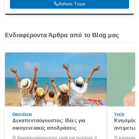
Θεσσαλονίκη, 54642
Κάλεσε Τώρα
Ενδιαφέροντα Άρθρα από το Blog μας
Οικογένεια
Υγεία
Δεκαπενταύγουστος: Ιδέες για
Κνησμός: 
οικογενειακές αποδράσεις
αντιμετωπ
Ο Δεκαπενταύγουστος είναι για πολλούς η
Ο κνησμός ε