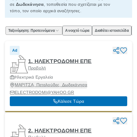
σε
Δωδεκάνησα
, τοποθεσία που σχετίζεται με τον
τόπο, τον οποίο αρχικά αναζήτησες.
Ταξινόμηση: Προτεινόμενα
Ανοιχτό τώρα
Διαθέτει ιστοσελίδα
Ε
Ad
1. ΗΛΕΚΤΡΟΔΟΜΗ ΕΠΕ
Προβολή
Ηλεκτρικά Εργαλεία
ΜΑΡΙΤΣΑ, Πεταλούδες, Δωδεκάνησα
ELECTRODOMI@YAHOO.GR
Κάλεσε Τώρα
2. ΗΛΕΚΤΡΟΔΟΜΗ ΕΠΕ