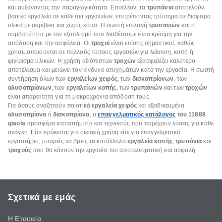
και αυξάνοντας την παραγωγικότητα. Επιπλέον, τα
τρυπάνια
αποτελούν
βασικό εργαλείο σε κάθε σετ εργαλείων, επιτρέποντας τρύπημα σε διάφορα
υλικά με ακρίβεια και χωρίς κόπο. Η σωστή επιλογή
τρυπανιών
και η
συμβατότητα με τον εξοπλισμό που διαθέτουμε είναι κρίσιμη για την
απόδοση και την ασφάλεια. Οι
τροχοί
είναι επίσης σημαντικοί, καθώς
χρησιμοποιούνται σε πολλούς τύπους εργασιών για λείανση, κοπή ή
φινίρισμα υλικών. Η χρήση αξιόπιστων
τροχών
εξασφαλίζει καλύτερο
αποτέλεσμα και μειώνει τον κίνδυνο ατυχημάτων κατά την εργασία. Η σωστή
συντήρηση όλων των
εργαλείων χειρός
, των
δισκοπρίονων
, των
αλυσοπρίονων
, των
εργαλείων κοπής
, των
τρυπανιών
και των
τροχών
είναι απαραίτητη για τη μακροχρόνια απόδοσή τους.
Για όσους αναζητούν ποιοτικά
εργαλεία χειρός
και εξειδικευμένα
αλυσοπρίονα
ή
δισκοπρίονα
, ο
επαγγελματικός κατάλογος
του
11888
giaola
προσφέρει καταστήματα και τεχνικούς που παρέχουν λύσεις για κάθε
ανάγκη. Είτε πρόκειται για οικιακή χρήση είτε για επαγγελματικό
εργαστήριο, μπορείς να βρεις τα κατάλληλα
εργαλεία κοπής
,
τρυπάνια
και
τροχούς
που θα κάνουν την εργασία πιο αποτελεσματική και ασφαλή.
Σχετικά με εμάς
Η Εταιρεία