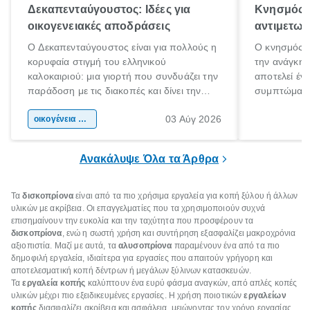
Δεκαπενταύγουστος: Ιδέες για
Κνησμός: 
οικογενειακές αποδράσεις
αντιμετωπ
Ο Δεκαπενταύγουστος είναι για πολλούς η
Ο κνησμός ε
κορυφαία στιγμή του ελληνικού
την ανάγκη 
καλοκαιριού: μια γιορτή που συνδυάζει την
αποτελεί έν
παράδοση με τις διακοπές και δίνει την
συμπτώματα
αφορμή για ταξίδια σε κάθε γωνιά της
άνθρωποι κά
03 Αύγ 2026
χώρας. Είτε πρόκειται για λίγες μέρες
οικογένεια & παιδί
πληροφορίες 
ξεγνοιασιάς είτε για μια σύντομη εξόρμηση.
καθώς μπορε
επιμένει για
Ανακάλυψε Όλα τα Άρθρα
Τα
δισκοπρίονα
είναι από τα πιο χρήσιμα εργαλεία για κοπή ξύλου ή άλλων
υλικών με ακρίβεια. Οι επαγγελματίες που τα χρησιμοποιούν συχνά
επισημαίνουν την ευκολία και την ταχύτητα που προσφέρουν τα
δισκοπρίονα
, ενώ η σωστή χρήση και συντήρηση εξασφαλίζει μακροχρόνια
αξιοπιστία. Μαζί με αυτά, τα
αλυσοπρίονα
παραμένουν ένα από τα πιο
δημοφιλή εργαλεία, ιδιαίτερα για εργασίες που απαιτούν γρήγορη και
αποτελεσματική κοπή δέντρων ή μεγάλων ξύλινων κατασκευών.
Τα
εργαλεία κοπής
καλύπτουν ένα ευρύ φάσμα αναγκών, από απλές κοπές
υλικών μέχρι πιο εξειδικευμένες εργασίες. Η χρήση ποιοτικών
εργαλείων
κοπής
διασφαλίζει ακρίβεια και ασφάλεια, μειώνοντας τον χρόνο εργασίας