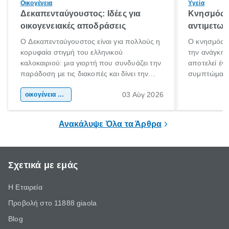
Οικογένεια
Υγεία
Δεκαπενταύγουστος: Ιδέες για
Κνησμός: 
οικογενειακές αποδράσεις
αντιμετωπ
Ο Δεκαπενταύγουστος είναι για πολλούς η
Ο κνησμός ε
κορυφαία στιγμή του ελληνικού
την ανάγκη 
καλοκαιριού: μια γιορτή που συνδυάζει την
αποτελεί έν
παράδοση με τις διακοπές και δίνει την
συμπτώματα
αφορμή για ταξίδια σε κάθε γωνιά της
άνθρωποι κά
03 Αύγ 2026
χώρας. Είτε πρόκειται για λίγες μέρες
οικογένεια & παιδί
πληροφορίες 
ξεγνοιασιάς είτε για μια σύντομη εξόρμηση.
καθώς μπορε
επιμένει για
Ανακάλυψε Όλα τα Άρθρα
Σχετικά με εμάς
Η Εταιρεία
Προβολή στο 11888 giaola
Blog