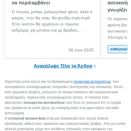
να περιλαμβάνει
αυτοκινήτ
γνωρίζεις!
Ο Ιούνιος μπήκε μελαγχολικά φέτος αλλά ο
καιρός, που θα πάει, θα φτιάξει σιγά-σιγά!
Οι περισσότ
Έτσι λοιπόν θα αρχίσουν οι πρώτες
φράση βιολο
εκδρομές για μπάνιο και με βραδείς
αυτοκινήτου
ρυθμούς θα αρχίσουμε κάποιοι να
πλύσιμο αυτ
πηγαίνουμε για διακοπές!
πραγματικότη
βιολογικός 
κα
06 Ιούν 2025
ουσιαστικά 
του εσωτερι
Ανακάλυψε Όλα τα Άρθρα
Σημαντικό ρόλο έχουν και τα εξειδικευμένα
συνεργεία αυτοκινήτων
, που
προσφέρουν ολοκληρωμένες υπηρεσίες συντήρησης και επισκευής. Εκτός
από μηχανικές βλάβες, μπορούν να αντιμετωπίσουν και ηλεκτρολογικά
προβλήματα, παρέχοντας ολοκληρωμένες λύσεις. Η επιλογή ενός
αξιόπιστου
συνεργείου αυτοκινήτων
σου δίνει τη σιγουριά ότι το όχημά
σου βρίσκεται σε καλά χέρια, με επαγγελματίες που φροντίζουν για κάθε
λεπτομέρεια.
Η
επισκευή αυτοκινήτου
είναι μια διαδικασία που συχνά απαιτεί
εξειδίκευση, ειδικά όταν πρόκειται για ηλεκτρολογικές βλάβες. Από μια απλή
αλλαγή μπαταρίας μέχρι πιο σύνθετες επισκευές στον εγκέφαλο του