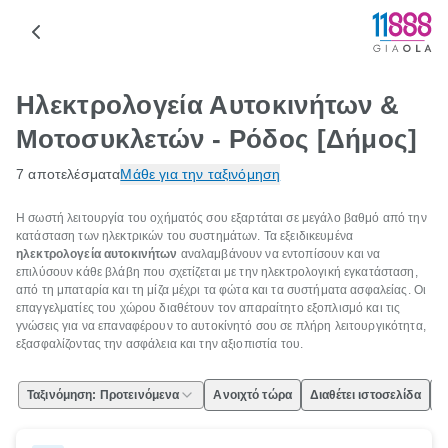
Ηλεκτρολογεία Αυτοκινήτων &
Μοτοσυκλετών - Ρόδος [Δήμος]
7 αποτελέσματα
Μάθε για την ταξινόμηση
Η σωστή λειτουργία του οχήματός σου εξαρτάται σε μεγάλο βαθμό από την
κατάσταση των ηλεκτρικών του συστημάτων. Τα εξειδικευμένα
ηλεκτρολογεία αυτοκινήτων
αναλαμβάνουν να εντοπίσουν και να
επιλύσουν κάθε βλάβη που σχετίζεται με την ηλεκτρολογική εγκατάσταση,
από τη μπαταρία και τη μίζα μέχρι τα φώτα και τα συστήματα ασφαλείας. Οι
επαγγελματίες του χώρου διαθέτουν τον απαραίτητο εξοπλισμό και τις
γνώσεις για να επαναφέρουν το αυτοκίνητό σου σε πλήρη λειτουργικότητα,
εξασφαλίζοντας την ασφάλεια και την αξιοπιστία του.
Ταξινόμηση: Προτεινόμενα
Ανοιχτό τώρα
Διαθέτει ιστοσελίδα
Ε