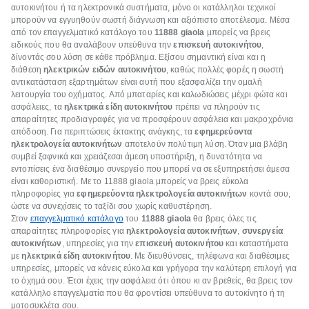
αυτοκινήτου ή τα ηλεκτρονικά συστήματα, μόνο οι κατάλληλοι τεχνικοί
μπορούν να εγγυηθούν σωστή διάγνωση και αξιόπιστο αποτέλεσμα. Μέσα
από τον επαγγελματικό κατάλογο του
11888 giaola
μπορείς να βρεις
ειδικούς που θα αναλάβουν υπεύθυνα την
επισκευή αυτοκινήτου
,
δίνοντάς σου λύση σε κάθε πρόβλημα. Εξίσου σημαντική είναι και η
διάθεση
ηλεκτρικών ειδών αυτοκινήτου
, καθώς πολλές φορές η σωστή
αντικατάσταση εξαρτημάτων είναι αυτή που εξασφαλίζει την ομαλή
λειτουργία του οχήματος. Από μπαταρίες και καλωδιώσεις μέχρι φώτα και
ασφάλειες, τα
ηλεκτρικά είδη αυτοκινήτου
πρέπει να πληρούν τις
απαραίτητες προδιαγραφές για να προσφέρουν ασφάλεια και μακροχρόνια
απόδοση. Για περιπτώσεις έκτακτης ανάγκης, τα
εφημερεύοντα
ηλεκτρολογεία αυτοκινήτων
αποτελούν πολύτιμη λύση. Όταν μια βλάβη
συμβεί ξαφνικά και χρειάζεσαι άμεση υποστήριξη, η δυνατότητα να
εντοπίσεις ένα διαθέσιμο συνεργείο που μπορεί να σε εξυπηρετήσει άμεσα
είναι καθοριστική. Με το 11888 giaola μπορείς να βρεις εύκολα
πληροφορίες για
εφημερεύοντα ηλεκτρολογεία αυτοκινήτων
κοντά σου,
ώστε να συνεχίσεις το ταξίδι σου χωρίς καθυστέρηση.
Στον
επαγγελματικό κατάλογο
του
11888 giaola
θα βρεις όλες τις
απαραίτητες πληροφορίες για
ηλεκτρολογεία αυτοκινήτων
,
συνεργεία
αυτοκινήτων
, υπηρεσίες για την
επισκευή αυτοκινήτου
και καταστήματα
με
ηλεκτρικά είδη αυτοκινήτου
. Με διευθύνσεις, τηλέφωνα και διαθέσιμες
υπηρεσίες, μπορείς να κάνεις εύκολα και γρήγορα την καλύτερη επιλογή για
το όχημά σου. Έτσι έχεις την ασφάλεια ότι όπου κι αν βρεθείς, θα βρεις τον
κατάλληλο επαγγελματία που θα φροντίσει υπεύθυνα το αυτοκίνητο ή τη
μοτοσυκλέτα σου.