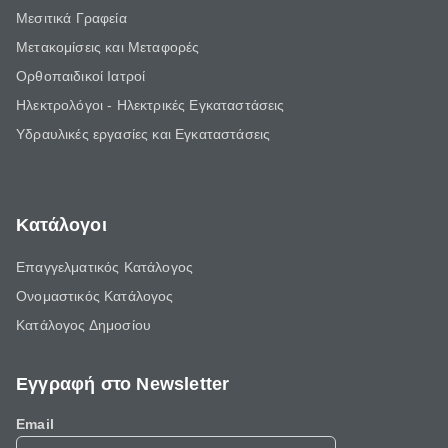
Μεσιτικά Γραφεία
Μετακομίσεις και Μεταφορές
Ορθοπαιδικοί Ιατροί
Ηλεκτρολόγοι - Ηλεκτρικές Εγκαταστάσεις
Υδραυλικές εργασίες και Εγκαταστάσεις
Κατάλογοι
Επαγγελματικός Κατάλογος
Ονομαστικός Κατάλογος
Κατάλογος Δημοσίου
Εγγραφή στο Newsletter
Email