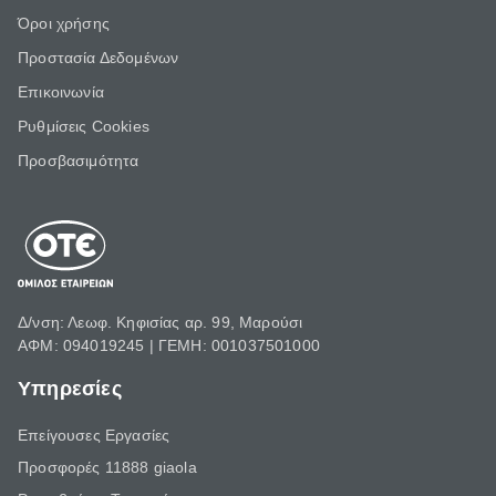
Όροι χρήσης
Προστασία Δεδομένων
Επικοινωνία
Ρυθμίσεις Cookies
Προσβασιμότητα
Δ/νση: Λεωφ. Κηφισίας αρ. 99, Μαρούσι
ΑΦΜ: 094019245 | ΓΕΜΗ: 001037501000
Υπηρεσίες
Επείγουσες Εργασίες
Προσφορές 11888 giaola