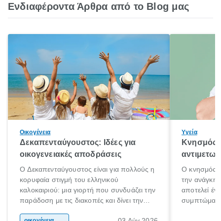
Ενδιαφέροντα Άρθρα από το Blog μας
Οικογένεια
Υγεία
Δεκαπενταύγουστος: Ιδέες για
Κνησμός: 
οικογενειακές αποδράσεις
αντιμετωπ
Ο Δεκαπενταύγουστος είναι για πολλούς η
Ο κνησμός ε
κορυφαία στιγμή του ελληνικού
την ανάγκη 
καλοκαιριού: μια γιορτή που συνδυάζει την
αποτελεί έν
παράδοση με τις διακοπές και δίνει την
συμπτώματα
αφορμή για ταξίδια σε κάθε γωνιά της
άνθρωποι κά
03 Αύγ 2026
οικογένεια & παιδί