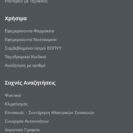
Ραντεβού με Τεχνικούς
Χρήσιμα
Εφημερεύοντα Φαρμακεία
Εφημερεύοντα Νοσοκομεία
Συμβεβλημένοι Ιατροί ΕΟΠΥΥ
Ταχυδρομικοί Κωδικοί
Αναζήτηση με αριθμό
Συχνές Αναζητήσεις
Ψυκτικοί
Κλιματισμός
Επισκευές - Συντήρηση Ηλεκτρικών Συσκευών
Συνεργεία Αυτοκινήτων
Λογιστικά Γραφεία