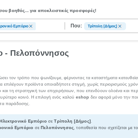
ου βοηθός...
για αποκλειστικές προσφορές!
Που:
ρονικό Εμπόριο
Τρίπολη [Δήμος]
ο - Πελοπόννησος
ώσει τον τρόπο που ψωνίζουμε, φέρνοντας τα καταστήματα κατευθεία
α επιλέγουν προϊόντα οποιαδήποτε στιγμή, χωρίς περιορισμούς χρόνο
ο και τη στρατηγική των επιχειρήσεων, που επενδύουν ολοένα και περ
υρύτερο κοινό. Η επιλογή ενός καλού
eshop
δεν αφορά μόνο την ποικ
ητα παράδοσης.
Ηλεκτρονικό Εμπόριο
σε
Τρίπολη [Δήμος]
.
ρονικό Εμπόριο
σε
Πελοπόννησος
, τοποθεσία που σχετίζεται με τ