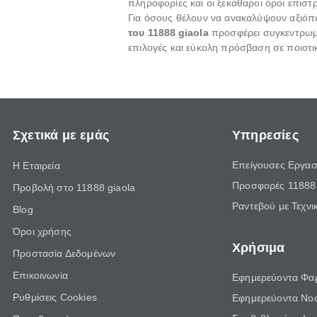
πληροφορίες και οι ξεκάθαροι όροι επιστ
Για όσους θέλουν να ανακαλύψουν αξιόπ
του 11888 giaola
προσφέρει συγκεντρωμέ
επιλογές και εύκολη πρόσβαση σε ποιοτι
Σχετικά με εμάς
Υπηρεσίες
Επείγουσες Εργασ
Η Εταιρεία
Προσφορές 11888 
Προβολή στο 11888 giaola
Ραντεβού με Τεχνι
Blog
Όροι χρήσης
Χρήσιμα
Προστασία Δεδομένων
Επικοινωνία
Εφημερεύοντα Φα
Ρυθμίσεις Cookies
Εφημερεύοντα Νο