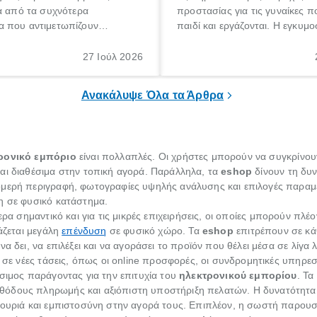
α από τα συχνότερα
προστασίας για τις γυναίκες 
 που αντιμετωπίζουν
παιδί και εργάζονται. Η εγκυμο
θε ηλικίας. Πολλοί αναζητούν
γέννηση ενός παιδιού είναι μια 
 για το «κνησμός τι είναι»,
σημαντική περίοδος στη ζωή 
27 Ιούλ 2026
ί να εμφανιστεί ξαφνικά ή να
οικογένειας, η οποία συνοδεύε
α μεγάλο χρονικό διάστημα.
αυξημένες ανάγκες και υποχρε
Ανακάλυψε Όλα τα Άρθρα
ρονικό εμπόριο
είναι πολλαπλές. Οι χρήστες μπορούν να συγκρίνουν 
αι διαθέσιμα στην τοπική αγορά. Παράλληλα, τα
eshop
δίνουν τη δυν
ομερή περιγραφή, φωτογραφίες υψηλής ανάλυσης και επιλογές παρα
η σε φυσικό κατάστημα.
αίτερα σημαντικό και για τις μικρές επιχειρήσεις, οι οποίες μπορούν π
ιάζεται μεγάλη
επένδυση
σε φυσικό χώρο. Τα
eshop
επιτρέπουν σε κάθ
α δει, να επιλέξει και να αγοράσει το προϊόν που θέλει μέσα σε λίγα 
ι σε νέες τάσεις, όπως οι online προσφορές, οι συνδρομητικές υπηρ
σιμος παράγοντας για την επιτυχία του
ηλεκτρονικού εμπορίου
. Τ
όδους πληρωμής και αξιόπιστη υποστήριξη πελατών. Η δυνατότητα 
γουριά και εμπιστοσύνη στην αγορά τους. Επιπλέον, η σωστή παρουσ