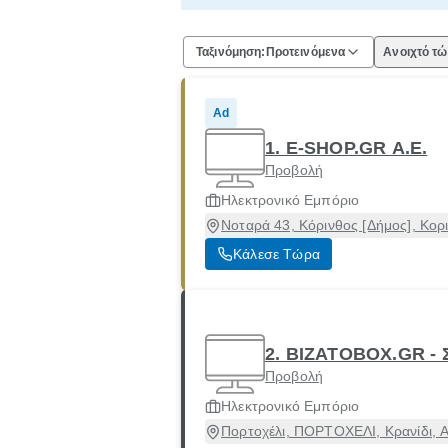
Ταξινόμηση:
Προτεινόμενα
Ανοιχτό τ
Ad
1. E-SHOP.GR Α.Ε.
Προβολή
Ηλεκτρονικό Εμπόριο
Νοταρά 43, Κόρινθος [Δήμος], Κορ
Κάλεσε Τώρα
2. BIZATOBOX.GR - 
Προβολή
Ηλεκτρονικό Εμπόριο
Πορτοχέλι, ΠΟΡΤΟΧΕΛΙ, Κρανίδι, 