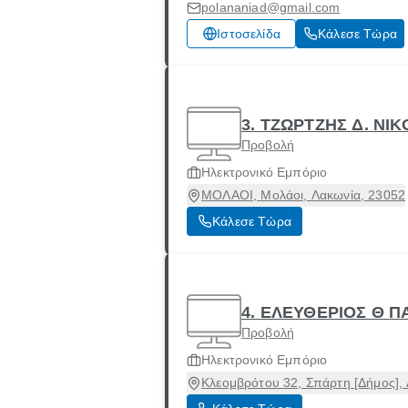
polananiad@gmail.com
Ιστοσελίδα
Κάλεσε Τώρα
3. ΤΖΩΡΤΖΗΣ Δ. ΝΙ
Προβολή
Ηλεκτρονικό Εμπόριο
ΜΟΛΑΟΙ, Μολάοι, Λακωνία, 23052
Κάλεσε Τώρα
4. ΕΛΕΥΘΕΡΙΟΣ Θ 
Προβολή
Ηλεκτρονικό Εμπόριο
Κλεομβρότου 32, Σπάρτη [Δήμος],