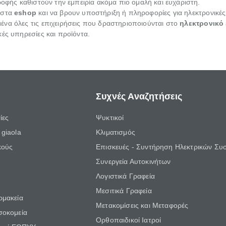
ροφής καθιστούν την εμπειρία ακόμα πιο ομαλή και ευχάριστη.
ιστα
eshop
και να βρουν υποστήριξη ή πληροφορίες για ηλεκτρονικές
να όλες τις επιχειρήσεις που δραστηριοποιούνται στο
ηλεκτρονικό
κές υπηρεσίες και προϊόντα.
Συχνές Αναζητήσεις
ίες
Ψυκτικοί
giaola
Κλιματισμός
κούς
Επισκευές - Συντήρηση Ηλεκτρικών Συ
Συνεργεία Αυτοκινήτων
Λογιστικά Γραφεία
Μεσιτικά Γραφεία
ρμακεία
Μετακομίσεις και Μεταφορές
σοκομεία
Ορθοπαιδικοί Ιατροί