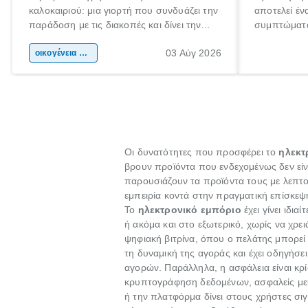
καλοκαιριού: μια γιορτή που συνδυάζει την
αποτελεί έν
παράδοση με τις διακοπές και δίνει την
συμπτώματα
αφορμή για ταξίδια σε κάθε γωνιά της
άνθρωποι κά
03 Αύγ 2026
χώρας. Είτε πρόκειται για λίγες μέρες
οικογένεια & παιδί
πληροφορίες
ξεγνοιασιάς είτε για μια σύντομη εξόρμηση.
καθώς μπορε
επιμένει γι
Οι δυνατότητες που προσφέρει το
ηλεκτ
βρουν προϊόντα που ενδεχομένως δεν είν
παρουσιάζουν τα προϊόντα τους με λεπτ
εμπειρία κοντά στην πραγματική επίσκεψ
Το
ηλεκτρονικό εμπόριο
έχει γίνει ιδι
ή ακόμα και στο εξωτερικό, χωρίς να χρε
ψηφιακή βιτρίνα, όπου ο πελάτης μπορεί ν
τη δυναμική της αγοράς και έχει οδηγήσε
αγορών. Παράλληλα, η ασφάλεια είναι κρί
κρυπτογράφηση δεδομένων, ασφαλείς μεθ
ή την πλατφόρμα δίνει στους χρήστες σι