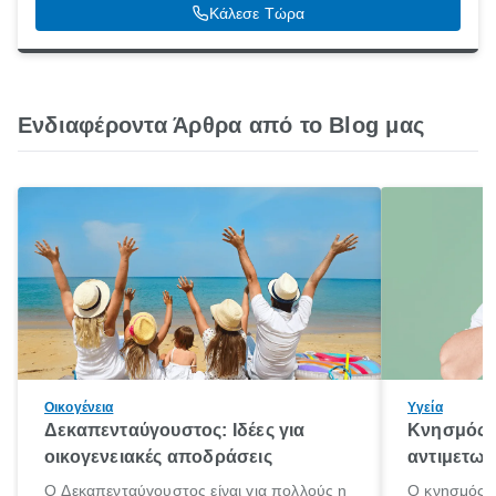
Κάλεσε Τώρα
Ενδιαφέροντα Άρθρα από το Blog μας
Οικογένεια
Υγεία
Δεκαπενταύγουστος: Ιδέες για
Κνησμός: 
οικογενειακές αποδράσεις
αντιμετωπ
Ο Δεκαπενταύγουστος είναι για πολλούς η
Ο κνησμός ε