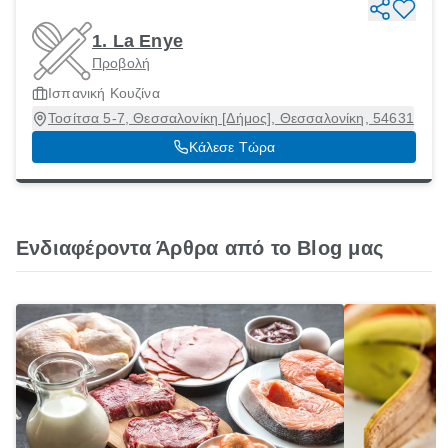
1. La Enye
Προβολή
Ισπανική Κουζίνα
Τοσίτσα 5-7, Θεσσαλονίκη [Δήμος], Θεσσαλονίκη, 54631
Κάλεσε Τώρα
Ενδιαφέροντα Άρθρα από το Blog μας