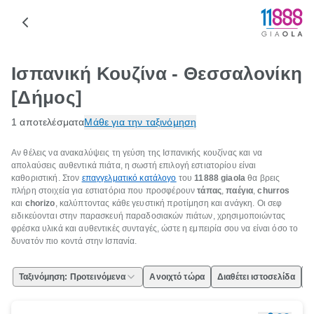
Ισπανική Κουζίνα - Θεσσαλονίκη
[Δήμος]
1 αποτελέσματα
Μάθε για την ταξινόμηση
Αν θέλεις να ανακαλύψεις τη γεύση της Ισπανικής κουζίνας και να
απολαύσεις αυθεντικά πιάτα, η σωστή επιλογή εστιατορίου είναι
καθοριστική. Στον
επαγγελματικό κατάλογο
του
11888
giaola
θα βρεις
πλήρη στοιχεία για εστιατόρια που προσφέρουν
τάπας
,
παέγια
,
churros
και
chorizo
, καλύπτοντας κάθε γευστική προτίμηση και ανάγκη. Οι σεφ
ειδικεύονται στην παρασκευή παραδοσιακών πιάτων, χρησιμοποιώντας
φρέσκα υλικά και αυθεντικές συνταγές, ώστε η εμπειρία σου να είναι όσο το
δυνατόν πιο κοντά στην Ισπανία.
Ταξινόμηση: Προτεινόμενα
Ανοιχτό τώρα
Διαθέτει ιστοσελίδα
Ε