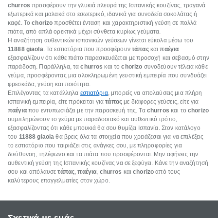
churros
προσφέρουν την γλυκιά πλευρά της Ισπανικής κουζίνας, τραγανά
εξωτερικά και μαλακά στο εσωτερικό, ιδανικά για συνοδεία σοκολάτας ή
καφέ. Το
chorizo
προσθέτει ένταση και χαρακτηριστική γεύση σε πολλά
πιάτα, από απλά ορεκτικά μέχρι σύνθετα κυρίως γεύματα.
Η αναζήτηση αυθεντικών ισπανικών γεύσεων γίνεται εύκολα μέσω του
11888 giaola
. Τα εστιατόρια που προσφέρουν
τάπας
και
παέγια
εξασφαλίζουν ότι κάθε πιάτο παρασκευάζεται με προσοχή και σεβασμό στην
παράδοση. Παράλληλα, τα
churros
και το
chorizo
συνοδεύουν τέλεια κάθε
γεύμα, προσφέροντας μια ολοκληρωμένη γευστική εμπειρία που συνδυάζει
φρεσκάδα, γεύση και ποιότητα.
Επιλέγοντας τα κατάλληλα
εστιατόρια
, μπορείς να απολαύσεις μια πλήρη
ισπανική εμπειρία, είτε πρόκειται για
τάπας
με διάφορες γεύσεις, είτε για
παέγια
που εντυπωσιάζει με την παρασκευή της. Τα
churros
και το
chorizo
συμπληρώνουν το γεύμα με παραδοσιακό και αυθεντικό τρόπο,
εξασφαλίζοντας ότι κάθε μπουκιά θα σου θυμίζει Ισπανία. Στον κατάλογο
του
11888
giaola
θα βρεις όλα τα στοιχεία που χρειάζεσαι για να επιλέξεις
το εστιατόριο που ταιριάζει στις ανάγκες σου, με πληροφορίες για
διεύθυνση, τηλέφωνο και τα πιάτα που προσφέρονται. Μην αφήνεις την
αυθεντική γεύση της Ισπανικής κουζίνας να σε ξεφύγει. Κάνε την αναζήτησή
σου και απόλαυσε
τάπας
,
παέγια
,
churros
και
chorizo
από τους
καλύτερους επαγγελματίες στον χώρο.