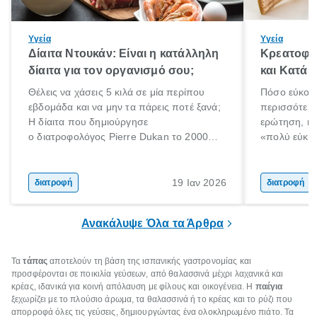
Υγεία
Υγεία
Δίαιτα Ντουκάν: Είναι η κατάλληλη
Κρεατοφαγ
δίαιτα για τον οργανισμό σου;
και Κατά 
Θέλεις να χάσεις 5 κιλά σε μία περίπου
Πόσο εύκολα
εβδομάδα και να μην τα πάρεις ποτέ ξανά;
περισσότερε
Η δίαιτα που δημιούργησε
ερώτηση, η 
ο διατροφολόγος Pierre Dukan το 2000
«πολύ εύκο
μπορεί να δώσει τέτοιες υποσχέσεις.
τρώω κρέας
Χαμηλές σε λιπαρά πηγές πρωτεϊνών,
ελάχιστοι εί
δημητριακά ολικής άλεσης, άφθονο νερό,
ακόμα λιγότε
19 Ιαν 2026
διατροφή
διατροφή
και ένας ημερήσιος περίπατος 20 λεπτών
γιατί θα πρ
είναι τα κλειδιά της.
τρώνε κρέας
Ανακάλυψε Όλα τα Άρθρα
Τα
τάπας
αποτελούν τη βάση της ισπανικής γαστρονομίας και
προσφέρονται σε ποικιλία γεύσεων, από θαλασσινά μέχρι λαχανικά και
κρέας, ιδανικά για κοινή απόλαυση με φίλους και οικογένεια. Η
παέγια
ξεχωρίζει με το πλούσιο άρωμα, τα θαλασσινά ή το κρέας και το ρύζι που
απορροφά όλες τις γεύσεις, δημιουργώντας ένα ολοκληρωμένο πιάτο. Τα