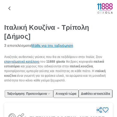
Ιταλική Κουζίνα - Τρίπολη
[Δήμος]
3 αποτελέσματα
Μάθε για την ταξινόμηση
Αναζητάς αυθεντικές γεύσεις που θα σε ταξιδέψουν στην Ιταλία; Στον
επαγγελματικό κατάλογο
του
11888 giaola
θα βρεις κορυφαία
ιταλικά
εστιατόρια
και χώρους που ειδικεύονται στην
ιταλική κουζίνα
,
προσφέροντας εμπειρία γεύσης και ποιότητας σε κάθε πιάτο. Η
ιταλική
κουζίνα
είναι γνωστή για τα φρέσκα υλικά, τα αρώματα και τη μοναδική
απλότητα που κάνει κάθε γεύμα ξεχωριστό.
Ταξινόμηση: Προτεινόμενα
Ανοιχτό τώρα
Διαθέτει ιστοσελίδα
Ε