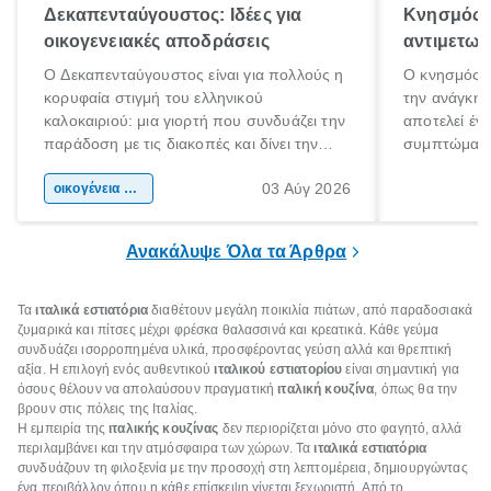
Δεκαπενταύγουστος: Ιδέες για
Κνησμός: 
οικογενειακές αποδράσεις
αντιμετωπ
Ο Δεκαπενταύγουστος είναι για πολλούς η
Ο κνησμός ε
κορυφαία στιγμή του ελληνικού
την ανάγκη 
καλοκαιριού: μια γιορτή που συνδυάζει την
αποτελεί έν
παράδοση με τις διακοπές και δίνει την
συμπτώματα
αφορμή για ταξίδια σε κάθε γωνιά της
άνθρωποι κά
03 Αύγ 2026
χώρας. Είτε πρόκειται για λίγες μέρες
οικογένεια & παιδί
πληροφορίες 
ξεγνοιασιάς είτε για μια σύντομη εξόρμηση.
καθώς μπορε
επιμένει για
Ανακάλυψε Όλα τα Άρθρα
Τα
ιταλικά εστιατόρια
διαθέτουν μεγάλη ποικιλία πιάτων, από παραδοσιακά
ζυμαρικά και πίτσες μέχρι φρέσκα θαλασσινά και κρεατικά. Κάθε γεύμα
συνδυάζει ισορροπημένα υλικά, προσφέροντας γεύση αλλά και θρεπτική
αξία. Η επιλογή ενός αυθεντικού
ιταλικού εστιατορίου
είναι σημαντική για
όσους θέλουν να απολαύσουν πραγματική
ιταλική κουζίνα
, όπως θα την
βρουν στις πόλεις της Ιταλίας.
Η εμπειρία της
ιταλικής κουζίνας
δεν περιορίζεται μόνο στο φαγητό, αλλά
περιλαμβάνει και την ατμόσφαιρα των χώρων. Τα
ιταλικά εστιατόρια
συνδυάζουν τη φιλοξενία με την προσοχή στη λεπτομέρεια, δημιουργώντας
ένα περιβάλλον όπου η κάθε επίσκεψη γίνεται ξεχωριστή. Από το