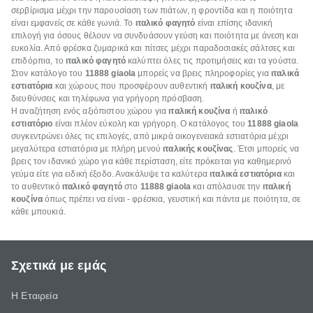
σερβίρισμα μέχρι την παρουσίαση των πιάτων, η φροντίδα και η ποιότητα
είναι εμφανείς σε κάθε γωνιά. Το
ιταλικό φαγητό
είναι επίσης ιδανική
επιλογή για όσους θέλουν να συνδυάσουν γεύση και ποιότητα με άνεση και
ευκολία. Από φρέσκα ζυμαρικά και πίτσες μέχρι παραδοσιακές σάλτσες και
επιδόρπια, το
ιταλικό φαγητό
καλύπτει όλες τις προτιμήσεις και τα γούστα.
Στον κατάλογο του
11888 giaola
μπορείς να βρεις πληροφορίες για
ιταλικά
εστιατόρια
και χώρους που προσφέρουν αυθεντική
ιταλική κουζίνα
, με
διευθύνσεις και τηλέφωνα για γρήγορη πρόσβαση.
Η αναζήτηση ενός αξιόπιστου χώρου για
ιταλική κουζίνα
ή
ιταλικό
εστιατόριο
είναι πλέον εύκολη και γρήγορη. Ο κατάλογος του
11888 giaola
συγκεντρώνει όλες τις επιλογές, από μικρά οικογενειακά εστιατόρια μέχρι
μεγαλύτερα εστιατόρια με πλήρη μενού
ιταλικής κουζίνας
. Έτσι μπορείς να
βρεις τον ιδανικό χώρο για κάθε περίσταση, είτε πρόκειται για καθημερινό
γεύμα είτε για ειδική έξοδο. Ανακάλυψε τα καλύτερα
ιταλικά εστιατόρια
και
το αυθεντικό
ιταλικό φαγητό
στο
11888 giaola
και απόλαυσε την
ιταλική
κουζίνα
όπως πρέπει να είναι - φρέσκια, γευστική και πάντα με ποιότητα, σε
κάθε μπουκιά.
Σχετικά με εμάς
Η Εταιρεία