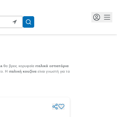
Κουμ
la
θα βρεις κορυφαία
ιταλικά εστιατόρια
το. Η
ιταλική κουζίνα
είναι γνωστή για τα