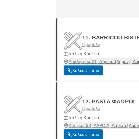
11. BARRICOU BIST
Προβολή
Ιταλική Κουζίνα
Ασκληπιού 21, Λάρισα [Δήμος], Λά
Κάλεσε Τώρα
12. PASTA ΦΛΩΡΟΙ
Προβολή
Ιταλική Κουζίνα
Κύπρου 93, ΛΑΡΙΣΑ, Λάρισα [Δήμο
Κάλεσε Τώρα