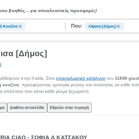
ου βοηθός...
για αποκλειστικές προσφορές!
Που:
κή Κουζίνα
Λάρισα [Δήμος]
ρισα [Δήμος]
η
αξιδέψουν στην Ιταλία; Στον
επαγγελματικό κατάλογο
του
11888 giao
ή κουζίνα
, προσφέροντας εμπειρία γεύσης και ποιότητας σε κάθε πιά
κή απλότητα που κάνει κάθε γεύμα ξεχωριστό.
ώρα
Διαθέτει ιστοσελίδα
Εδρεύει στην περιοχή
ORIA CIAO - ΣΟΦΙΑ Δ ΚΑΤΣΑΚΟΥ