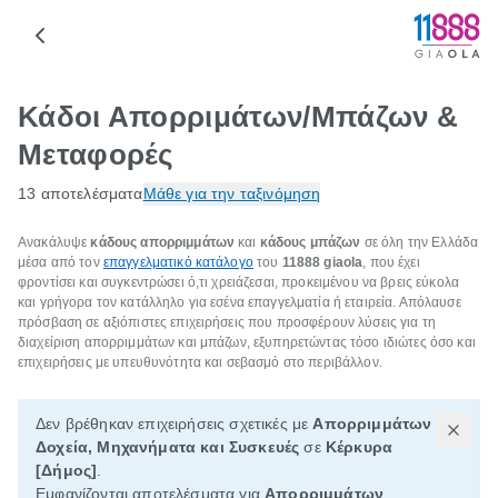
Κάδοι Απορριμάτων/Μπάζων &
Μεταφορές
13 αποτελέσματα
Μάθε για την ταξινόμηση
Ανακάλυψε
κάδους απορριμμάτων
και
κάδους μπάζων
σε όλη την Ελλάδα
μέσα από τον
επαγγελματικό κατάλογο
του
11888 giaola
, που έχει
φροντίσει και συγκεντρώσει ό,τι χρειάζεσαι, προκειμένου να βρεις εύκολα
και γρήγορα τον κατάλληλο για εσένα επαγγελματία ή εταιρεία. Απόλαυσε
πρόσβαση σε αξιόπιστες επιχειρήσεις που προσφέρουν λύσεις για τη
διαχείριση απορριμμάτων και μπάζων, εξυπηρετώντας τόσο ιδιώτες όσο και
επιχειρήσεις με υπευθυνότητα και σεβασμό στο περιβάλλον.
Δεν βρέθηκαν επιχειρήσεις σχετικές με
Απορριμμάτων
Δοχεία, Μηχανήματα και Συσκευές
σε
Κέρκυρα
[Δήμος]
.
Εμφανίζονται αποτελέσματα για
Απορριμμάτων