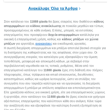
επιμένει για
Ανακάλυψε Όλα τα Άρθρα
Στον κατάλογο του
11888 giaola
θα βρεις εταιρείες που διαθέτουν
κάδους
απορριμμάτων
και
κάδους ανακύκλωσης
σε ποικιλία μεγεθών και τύπων,
προσαρμοσμένους σε κάθε ανάγκη. Επίσης, μπορείς να εντοπίσεις
επαγγελματίες που προσφέρουν
δοχεία απορριμμάτων
κατάλληλα για
οικιακή ή επαγγελματική χρήση, καθώς και
κάδους μπάζων
και
χώνια
μπάζων
για εργοτάξια,
ανακαινίσεις
και οικοδομικές εργασίες.
Η σωστή διαχείριση απορριμμάτων και μπάζων αποτελεί βασικό στοιχείο για
τη διατήρηση της καθαριότητας και της ασφάλειας στον χώρο σου. Οι
συνεργαζόμενες εταιρείες του καταλόγου μας εξασφαλίζουν την άμεση
τοποθέτηση, μεταφορά και αποκομιδή κάδων, με σεβασμό στην
περιβαλλοντική νομοθεσία και τις τοπικές ρυθμίσεις. Μέσα από τον
επαγγελματικό κατάλογο του
11888 giaola
έχεις στη διάθεσή σου πλήρεις
πληροφορίες, όπως τηλέφωνα και email επικοινωνίας, διευθύνσεις
καταστημάτων, καθώς και ωράρια λειτουργίας, ώστε να επιλέξεις τον
συνεργάτη που σου ταιριάζει καλύτερα και να οργανώσεις τη διαχείριση
απορριμμάτων ή μπάζων με απόλυτη ασφάλεια και αποτελεσματικότητα.
Είτε χρειάζεσαι κάδους για οικιακή χρήση, είτε για επαγγελματικούς χώρους
ή εργοτάξια, στον κατάλογο του
11888 giaola
θα βρεις εύκολα και γρήγορα
αξιόπιστους επαγγελματίες που καλύπτουν κάθε σου ανάγκη. Κάνε τώρα
την αναζήτησή σου και εξασφάλισε την καλύτερη δυνατή εξυπηρέτηση σε