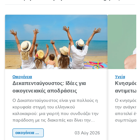
Οικογένεια
Υγεία
Δεκαπενταύγουστος: Ιδέες για
Κνησμός: 
οικογενειακές αποδράσεις
αντιμετωπ
Ο Δεκαπενταύγουστος είναι για πολλούς η
Ο κνησμός ε
κορυφαία στιγμή του ελληνικού
την ανάγκη 
καλοκαιριού: μια γιορτή που συνδυάζει την
αποτελεί έν
παράδοση με τις διακοπές και δίνει την
συμπτώματα
αφορμή για ταξίδια σε κάθε γωνιά της
άνθρωποι κά
03 Αύγ 2026
χώρας. Είτε πρόκειται για λίγες μέρες
οικογένεια & παιδί
πληροφορίες 
ξεγνοιασιάς είτε για μια σύντομη εξόρμηση.
καθώς μπορε