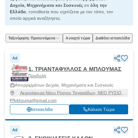
Δοχεία, Μηχανήματα και Συσκευές
σε
όλη την
Ελλάδα
, τοποθεσία που σχετίζεται με τον τόπο, τον
οποίο αρχικά αναζήτησες.
Ταξινόμηση: Προτεινόμενα
Ανοιχτό τώρα
Διαθέτει ιστοσελίδα
Ad
1. ΤΡΙΑΝΤΑΦΥΛΛΟΣ Α ΜΠΛΟΥΜΑΣ
Προβολή
Απορριμμάτων Δοχεία, Μηχανήματα και Συσκευές
Αερογέφυρα Νέου Ρύσιου Ταγαράδων, ΝΕΟ ΡΥΣΙΟ,
Θέρμη, Θεσσαλονίκη, 57001
vblouma@gmail.com
Ιστοσελίδα
Κάλεσε Τώρα
Ad