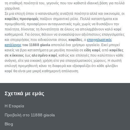
τη σταθερή ποιότητά του, γεγονός που τον καθιστά ιδανική βάση για πολλά
χαρμάνια.
Σε μια εποχή όπου ο καταναλωτής αναζητά ποιότητα αλλά και οικονομία, οι
καφέδες προσφορές
παίζουν σημαντικό ρόλο. Πολλά καταστήματα και
προμηθευτές προσφέρουν ανταγωνιστικές τιμές χωρίς να θυσιάζουν την
ποιότητα, δίνοντας τη δυνατότητα σε όλους να απολαμβάνουν καλό καφέ
καθημερινά. Για όσους θέλουν να ανακαλύψουν αξιόπιστους επαγγελματίες
και επιχειρήσεις που ειδικεύονται στους
καφέδες
, ο
επαγγελματικός
κατάλογος
του 11888 giaola
αποτελεί ένα χρήσιμο εργαλείο. Εκεί μπορεί
κανείς να βρει καταστήματα με μεγάλη ποικιλία σε
είδη καφέ
, από
καφέδες
σε κόκκους
έως
αλεσμένο καφέ
, καθώς και επιλογές που καλύπτουν κάθε
ανάγκη, είτε για οικιακή χρήση είτε για επαγγελματικούς χώρους. Η σωστή
επιλογή προμηθευτή κάνει τη διαφορά και εξασφαλίζει ότι κάθε φλιτζάνι
καφέ θα είναι μια μικρή καθημερινή απόλαυση.
Σχετικά με εμάς
Η Εταιρεία
Προβολή στο 11888 giaola
Blog