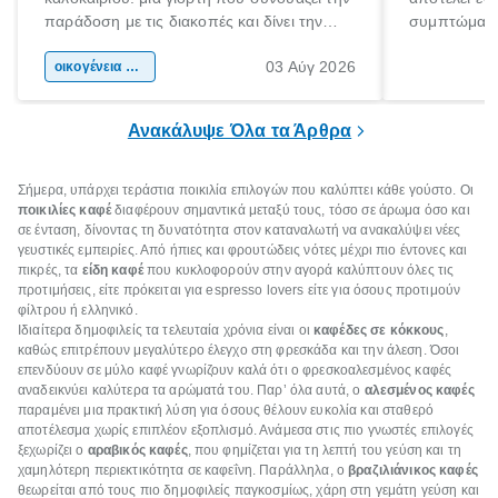
παράδοση με τις διακοπές και δίνει την
συμπτώματα
αφορμή για ταξίδια σε κάθε γωνιά της
άνθρωποι κά
03 Αύγ 2026
χώρας. Είτε πρόκειται για λίγες μέρες
οικογένεια & παιδί
πληροφορίες 
ξεγνοιασιάς είτε για μια σύντομη εξόρμηση.
καθώς μπορε
επιμένει για
Ανακάλυψε Όλα τα Άρθρα
Σήμερα, υπάρχει τεράστια ποικιλία επιλογών που καλύπτει κάθε γούστο. Οι
ποικιλίες καφέ
διαφέρουν σημαντικά μεταξύ τους, τόσο σε άρωμα όσο και
σε ένταση, δίνοντας τη δυνατότητα στον καταναλωτή να ανακαλύψει νέες
γευστικές εμπειρίες. Από ήπιες και φρουτώδεις νότες μέχρι πιο έντονες και
πικρές, τα
είδη καφέ
που κυκλοφορούν στην αγορά καλύπτουν όλες τις
προτιμήσεις, είτε πρόκειται για espresso lovers είτε για όσους προτιμούν
φίλτρου ή ελληνικό.
Ιδιαίτερα δημοφιλείς τα τελευταία χρόνια είναι οι
καφέδες σε κόκκους
,
καθώς επιτρέπουν μεγαλύτερο έλεγχο στη φρεσκάδα και την άλεση. Όσοι
επενδύουν σε μύλο καφέ γνωρίζουν καλά ότι ο φρεσκοαλεσμένος καφές
αναδεικνύει καλύτερα τα αρώματά του. Παρ’ όλα αυτά, ο
αλεσμένος καφές
παραμένει μια πρακτική λύση για όσους θέλουν ευκολία και σταθερό
αποτέλεσμα χωρίς επιπλέον εξοπλισμό. Ανάμεσα στις πιο γνωστές επιλογές
ξεχωρίζει ο
αραβικός καφές
, που φημίζεται για τη λεπτή του γεύση και τη
χαμηλότερη περιεκτικότητα σε καφεΐνη. Παράλληλα, ο
βραζιλιάνικος καφές
θεωρείται από τους πιο δημοφιλείς παγκοσμίως, χάρη στη γεμάτη γεύση και