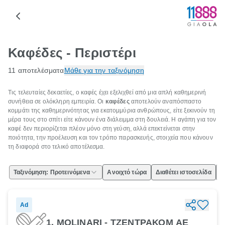
Καφέδες - Περιστέρι
11 αποτελέσματα
Μάθε για την ταξινόμηση
Τις τελευταίες δεκαετίες, ο καφές έχει εξελιχθεί από μια απλή καθημερινή
συνήθεια σε ολόκληρη εμπειρία. Οι
καφέδες
αποτελούν αναπόσπαστο
κομμάτι της καθημερινότητας για εκατομμύρια ανθρώπους, είτε ξεκινούν τη
μέρα τους στο σπίτι είτε κάνουν ένα διάλειμμα στη δουλειά. Η αγάπη για τον
καφέ δεν περιορίζεται πλέον μόνο στη γεύση, αλλά επεκτείνεται στην
ποιότητα, την προέλευση και τον τρόπο παρασκευής, στοιχεία που κάνουν
τη διαφορά στο τελικό αποτέλεσμα.
Ταξινόμηση: Προτεινόμενα
Ανοιχτό τώρα
Διαθέτει ιστοσελίδα
Ε
Ad
1. MOLINARI - ΤΖΕΝΤΡΑΚΟΜ ΑΕ