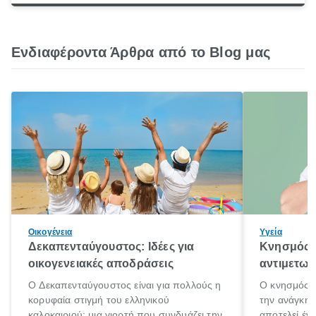
Ενδιαφέροντα Άρθρα από το Blog μας
Οικογένεια
Υγεία
Δεκαπενταύγουστος: Ιδέες για
Κνησμός: 
οικογενειακές αποδράσεις
αντιμετωπ
Ο Δεκαπενταύγουστος είναι για πολλούς η
Ο κνησμός ε
κορυφαία στιγμή του ελληνικού
την ανάγκη 
καλοκαιριού: μια γιορτή που συνδυάζει την
αποτελεί έν