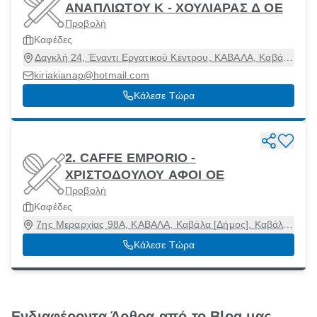
ΑΝΑΠΛΙΩΤΟΥ Κ - ΧΟΥΛΙΑΡΑΣ Δ ΟΕ
Προβολή
Καφέδες
Δαγκλή 24, Έναντι Εργατικού Κέντρου, ΚΑΒΑΛΑ, Καβάλα
[Δήμος], Καβάλα, 65403
kiriakianap@hotmail.com
Κάλεσε Τώρα
2. CAFFE EMPORIO -
ΧΡΙΣΤΟΔΟΥΛΟΥ ΑΦΟΙ ΟΕ
Προβολή
Καφέδες
7ης Μεραρχίας 98Α, ΚΑΒΑΛΑ, Καβάλα [Δήμος], Καβάλα,
65403
Κάλεσε Τώρα
Ενδιαφέροντα Άρθρα από το Blog μας