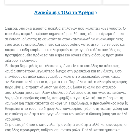
ξεγνοιασιάς είτε για μια σύντομη εξόρμηση.
καθώς μπορε
επιμένει για
Ανακάλυψε Όλα τα Άρθρα
Σήμερα, υπάρχει τεράστια ποικιλία επιλογών που καλύπτει κάθε γούστο. Οι
ποικιλίες καφέ
διαφέρουν σημαντικά μεταξύ τους, τόσο σε άρωμα όσο και
σε ένταση, δίνοντας τη δυνατότητα στον καταναλωτή να ανακαλύψει νέες
γευστικές εμπειρίες. Από ήπιες και φρουτώδεις νότες μέχρι πιο έντονες και
πικρές, τα
είδη καφέ
που κυκλοφορούν στην αγορά καλύπτουν όλες τις
προτιμήσεις, είτε πρόκειται για espresso lovers είτε για όσους προτιμούν
φίλτρου ή ελληνικό.
Ιδιαίτερα δημοφιλείς τα τελευταία χρόνια είναι οι
καφέδες σε κόκκους
,
καθώς επιτρέπουν μεγαλύτερο έλεγχο στη φρεσκάδα και την άλεση. Όσοι
επενδύουν σε μύλο καφέ γνωρίζουν καλά ότι ο φρεσκοαλεσμένος καφές
αναδεικνύει καλύτερα τα αρώματά του. Παρ’ όλα αυτά, ο
αλεσμένος καφές
παραμένει μια πρακτική λύση για όσους θέλουν ευκολία και σταθερό
αποτέλεσμα χωρίς επιπλέον εξοπλισμό. Ανάμεσα στις πιο γνωστές επιλογές
ξεχωρίζει ο
αραβικός καφές
, που φημίζεται για τη λεπτή του γεύση και τη
χαμηλότερη περιεκτικότητα σε καφεΐνη. Παράλληλα, ο
βραζιλιάνικος καφές
θεωρείται από τους πιο δημοφιλείς παγκοσμίως, χάρη στη γεμάτη γεύση και
τη σταθερή ποιότητά του, γεγονός που τον καθιστά ιδανική βάση για πολλά
χαρμάνια.
Σε μια εποχή όπου ο καταναλωτής αναζητά ποιότητα αλλά και οικονομία, οι
καφέδες προσφορές
παίζουν σημαντικό ρόλο. Πολλά καταστήματα και