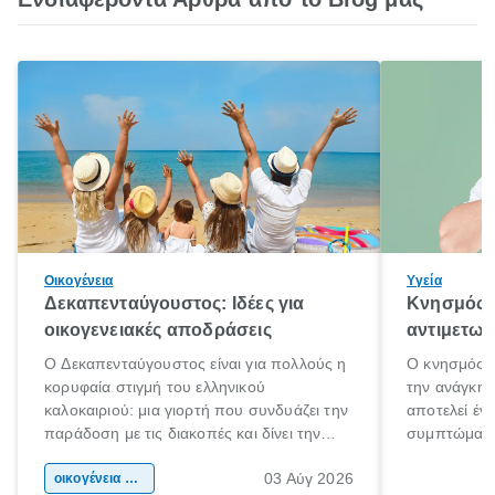
Οικογένεια
Υγεία
Δεκαπενταύγουστος: Ιδέες για
Κνησμός: 
οικογενειακές αποδράσεις
αντιμετωπ
Ο Δεκαπενταύγουστος είναι για πολλούς η
Ο κνησμός ε
κορυφαία στιγμή του ελληνικού
την ανάγκη 
καλοκαιριού: μια γιορτή που συνδυάζει την
αποτελεί έν
παράδοση με τις διακοπές και δίνει την
συμπτώματα
αφορμή για ταξίδια σε κάθε γωνιά της
άνθρωποι κά
03 Αύγ 2026
χώρας. Είτε πρόκειται για λίγες μέρες
οικογένεια & παιδί
πληροφορίες 