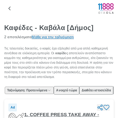
Καφέδες - Καβάλα [Δήμος]
2 αποτελέσματα
Μάθε για την ταξινόμηση
Τις τελευταίες δεκαετίες, ο καφές έχει εξελιχθεί από μια απλή καθημερινή
συνήθεια σε ολόκληρη εμπειρία. Οι
καφέδες
αποτελούν αναπόσπαστο
κομμάτι της καθημερινότητας για εκατομμύρια ανθρώπους, είτε ξεκινούν τη
μέρα τους στο σπίτι είτε κάνουν ένα διάλειμμα στη δουλειά. Η αγάπη για τον
καφέ δεν περιορίζεται πλέον μόνο στη γεύση, αλλά επεκτείνεται στην
ποιότητα, την προέλευση και τον τρόπο παρασκευής, στοιχεία που κάνουν
τη διαφορά στο τελικό αποτέλεσμα.
Ταξινόμηση: Προτεινόμενα
Ανοιχτό τώρα
Διαθέτει ιστοσελίδα
Ε
Ad
1. COFFEE PRESS TAKE AWAY -