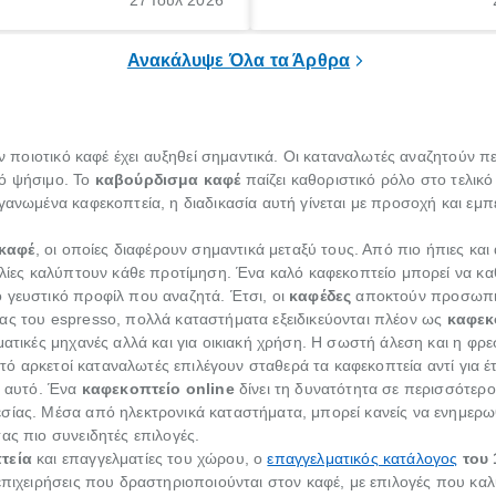
27 Ιούλ 2026
ί να εμφανιστεί ξαφνικά ή να
οικογένειας, η οποία συνοδεύε
α μεγάλο χρονικό διάστημα.
αυξημένες ανάγκες και υποχρε
Ανακάλυψε Όλα τα Άρθρα
τον ποιοτικό καφέ έχει αυξηθεί σημαντικά. Οι καταναλωτές αναζητούν 
τό ψήσιμο. Το
καβούρδισμα καφέ
παίζει καθοριστικό ρόλο στο τελικ
γανωμένα καφεκοπτεία, η διαδικασία αυτή γίνεται με προσοχή και εμπε
 καφέ
, οι οποίες διαφέρουν σημαντικά μεταξύ τους. Από πιο ήπιες και
κιλίες καλύπτουν κάθε προτίμηση. Ένα καλό καφεκοπτείο μπορεί να κα
 γευστικό προφίλ που αναζητά. Έτσι, οι
καφέδες
αποκτούν προσωπικ
ας του espresso, πολλά καταστήματα εξειδικεύονται πλέον ως
καφεκ
ματικές μηχανές αλλά και για οικιακή χρήση. Η σωστή άλεση και η φρε
αυτό αρκετοί καταναλωτές επιλέγουν σταθερά τα καφεκοπτεία αντί για έ
ο αυτό. Ένα
καφεκοπτείο online
δίνει τη δυνατότητα σε περισσότε
σίας. Μέσα από ηλεκτρονικά καταστήματα, μπορεί κανείς να ενημερωθε
ας πιο συνειδητές επιλογές.
τεία
και επαγγελματίες του χώρου, ο
επαγγελματικός κατάλογος
του 
 επιχειρήσεις που δραστηριοποιούνται στον καφέ, με επιλογές που κ