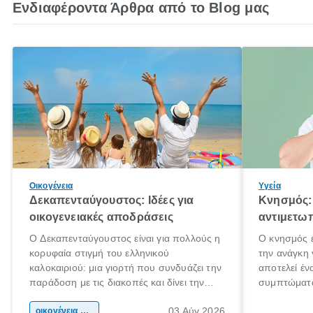
Ενδιαφέροντα Άρθρα από το Blog μας
Οικογένεια
Υγεία
Δεκαπενταύγουστος: Ιδέες για
Κνησμός: 
οικογενειακές αποδράσεις
αντιμετωπ
Ο Δεκαπενταύγουστος είναι για πολλούς η
Ο κνησμός ε
κορυφαία στιγμή του ελληνικού
την ανάγκη 
καλοκαιριού: μια γιορτή που συνδυάζει την
αποτελεί έν
παράδοση με τις διακοπές και δίνει την
συμπτώματα
αφορμή για ταξίδια σε κάθε γωνιά της
άνθρωποι κά
03 Αύγ 2026
χώρας. Είτε πρόκειται για λίγες μέρες
οικογένεια & παιδί
πληροφορίες