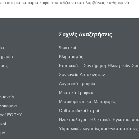
ια και μια εμπειρία καφέ που αξίζει να απολαμβάνεις καθημερινά.
Συχνές Αναζητήσεις
ίες
Ψυκτικοί
giaola
Κλιματισμός
κούς
Επισκευές - Συντήρηση Ηλεκτρικών Συ
Συνεργεία Αυτοκινήτων
Λογιστικά Γραφεία
Μεσιτικά Γραφεία
ρμακεία
Μετακομίσεις και Μεταφορές
σοκομεία
Ορθοπαιδικοί Ιατροί
τροί ΕΟΠΥΥ
Ηλεκτρολόγοι - Ηλεκτρικές Εγκαταστάσε
κοί
Υδραυλικές εργασίες και Εγκαταστάσεις
θμό