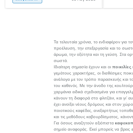
ξεγνοιασιάς είτε για μια σύντομη εξόρμηση.
καθώς μπορε
επιμένει γι
Τα τελευταία χρόνια, το ενδιαφέρον για 
προέλευση, την επεξεργασία και το σωσ
άρωμα, την οξύτητα και τη γεύση. Στα ορ
σωστά.
Ιδιαίτερη σημασία έχουν και οι
ποικιλίες
γεμάτους χαρακτήρες, οι διαθέσιμες ποι
ανάλογα με τον τρόπο παρασκευής και το
του καθενός. Με την άνοδο της κουλτούρ
χαρμάνια ειδικά σχεδιασμένα για επαγγελ
κάνουν τη διαφορά στο φλιτζάνι, και γι’ 
έχει ανοίξει νέους δρόμους και στον χώρ
ποιοτικούς καφέδες, ανεξαρτήτως τοποθε
και τις μεθόδους καβουρδίσματος, κάνοντ
Για όσους αναζητούν αξιόπιστα
καφεκοπ
σημείο αναφοράς. Εκεί μπορείς να βρεις