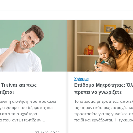
Χρήσιμα
Τι είναι και πώς
Επίδομα Μητρότητας: Ό
ίζεται
πρέπει να γνωρίζετε
ίναι η αίσθηση που προκαλεί
Το επίδομα μητρότητας αποτελ
για ξύσιμο του δέρματος και
τις σημαντικότερες παροχές κ
α από τα συχνότερα
προστασίας για τις γυναίκες 
 που αντιμετωπίζουν
παιδί και εργάζονται. Η εγκυμο
θε ηλικίας. Πολλοί αναζητούν
γέννηση ενός παιδιού είναι μια 
 για το «κνησμός τι είναι»,
σημαντική περίοδος στη ζωή 