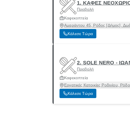
1. ΚΑΦΕΣ ΝΕΟΧΩΡΙ
Προβολή
Καφεκοπτεία
Αμαράντου 45, Ρόδος [Δήμος], Δω
Κάλεσε Τώρα
2. SOLE NERO - ΙΩ
Προβολή
Καφεκοπτεία
Εργατικές Κατοικίες Ροδινίου, Ρό
Κάλεσε Τώρα