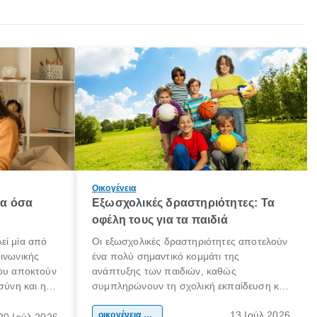
Οικογένεια
λα όσα
Εξωσχολικές δραστηριότητες: Τα
οφέλη τους για τα παιδιά
εί μία από
Οι εξωσχολικές δραστηριότητες αποτελούν
οινωνικής
ένα πολύ σημαντικό κομμάτι της
που αποκτούν
ανάπτυξης των παιδιών, καθώς
σύνη και η
συμπληρώνουν τη σχολική εκπαίδευση και
ιδιαίτερα
συμβάλλουν ουσιαστικά στη διαμόρφωση
13 Ιούλ 2026
κάθε
της προσωπικότητας, της κοινωνικότητας
οικογένεια & παιδί