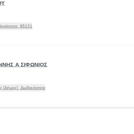
ΟΥ
δεκάνησα, 85131
ΑΝΝΗΣ Α ΣΙΦΩΝΙΟΣ
δος [Δήμος], Δωδεκάνησα