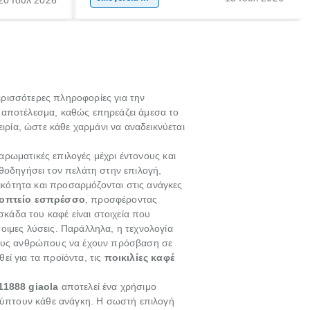
20 Ιούλ 2026
ται από
και των δεξιοτήτων τους. Δεν είναι απλώς
ώσεις.
ένας τρόπος για να περνάει το παιδί τον
ελεύθερο χρόνο του.
περισσότερες πληροφορίες για την
ό αποτέλεσμα, καθώς επηρεάζει άμεσα το
ιρία, ώστε κάθε χαρμάνι να αναδεικνύεται
 αρωματικές επιλογές μέχρι έντονους και
θοδηγήσει τον πελάτη στην επιλογή,
ότητα και προσαρμόζονται στις ανάγκες
οπτείο εσπρέσσο
, προσφέροντας
σκάδα του καφέ είναι στοιχεία που
τοιμες λύσεις. Παράλληλα, η τεχνολογία
ρους ανθρώπους να έχουν πρόσβαση σε
ί για τα προϊόντα, τις
ποικιλίες καφέ
11888 giaola
αποτελεί ένα χρήσιμο
αλύπτουν κάθε ανάγκη. Η σωστή επιλογή