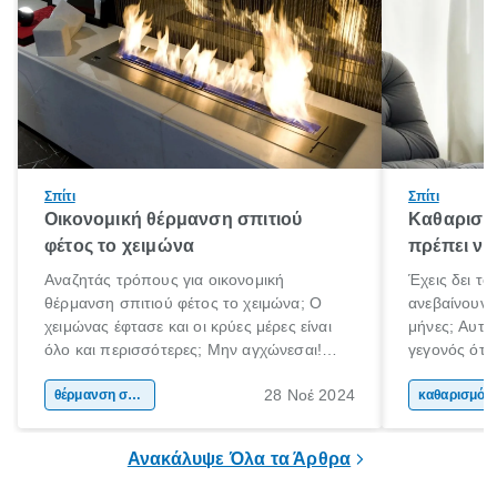
Σπίτι
Σπίτι
Οικονομική θέρμανση σπιτιού
Καθαρισμό
φέτος το χειμώνα
πρέπει να
Αναζητάς τρόπους για οικονομική
Έχεις δει τ
θέρμανση σπιτιού φέτος το χειμώνα; Ο
ανεβαίνουν 
χειμώνας έφτασε και οι κρύες μέρες είναι
μήνες; Αυτό
όλο και περισσότερες; Μην αγχώνεσαι!
γεγονός ότι 
Όσο η θερμοκρασία κατεβαίνει, τόσο
καθαρισμός 
28 Νοέ 2024
αυξάνεται η διάθεσή μας να μείνουμε σπίτι,
θέρμανση σπιτιού
Ο καθαρισμό
κα
αναζητώντας λίγη ζεστασιά. Τα χοντρά
σημαντική ερ
ρούχα, τα παπλώματα και οι κουβέρτες δεν
σωστή λειτο
Ανακάλυψε Όλα τα Άρθρα
αρκούν όμως για να καλύψουμε τις ανάγκες
θέρμανσης.
μας.