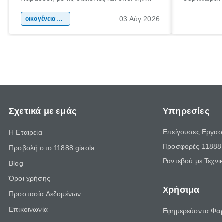
αφορμή για ταξίδια σε κάθε γωνιά της
άνθρωποι κά
03 Αύγ 2026
χώρας. Είτε πρόκειται για λίγες μέρες
οικογένεια & παιδί
πληροφορίες
ξεγνοιασιάς είτε για μια σύντομη εξόρμηση.
καθώς μπορε
επιμένει γι
Σχετικά με εμάς
Υπηρεσίες
Επείγουσες Εργασ
Η Εταιρεία
Προσφορές 11888 
Προβολή στο 11888 giaola
Ραντεβού με Τεχνι
Blog
Όροι χρήσης
Χρήσιμα
Προστασία Δεδομένων
Επικοινωνία
Εφημερεύοντα Φα