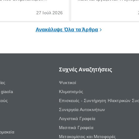
θε ηλικίας. Πολλοί αναζητούν
γέννηση ενός παιδιού είναι μια 
 για το «κνησμός τι είναι»,
σημαντική περίοδος στη ζωή 
27 Ιούλ 2026
ί να εμφανιστεί ξαφνικά ή να
οικογένειας, η οποία συνοδεύε
α μεγάλο χρονικό διάστημα.
αυξημένες ανάγκες και υποχρε
Ανακάλυψε Όλα τα Άρθρα
Συχνές Αναζητήσεις
ίες
Ψυκτικοί
giaola
Κλιματισμός
κούς
Επισκευές - Συντήρηση Ηλεκτρικών Συ
Συνεργεία Αυτοκινήτων
Λογιστικά Γραφεία
Μεσιτικά Γραφεία
ρμακεία
Μετακομίσεις και Μεταφορές