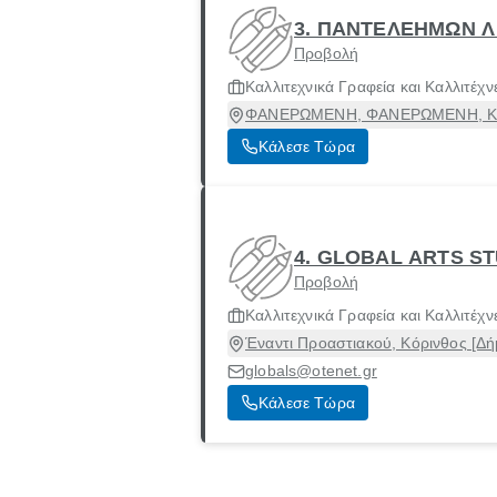
3. ΠΑΝΤΕΛΕΗΜΩΝ Λ
Προβολή
Καλλιτεχνικά Γραφεία και Καλλιτέχν
ΦΑΝΕΡΩΜΕΝΗ, ΦΑΝΕΡΩΜΕΝΗ, Κορ
Κάλεσε Τώρα
4. GLOBAL ARTS S
Προβολή
Καλλιτεχνικά Γραφεία και Καλλιτέχν
Έναντι Προαστιακού, Κόρινθος [Δή
globals@otenet.gr
Κάλεσε Τώρα