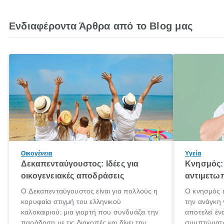
Ενδιαφέροντα Άρθρα από το Blog μας
Οικογένεια
Υγεία
Δεκαπενταύγουστος: Ιδέες για
Κνησμός: 
οικογενειακές αποδράσεις
αντιμετωπ
Ο Δεκαπενταύγουστος είναι για πολλούς η
Ο κνησμός ε
κορυφαία στιγμή του ελληνικού
την ανάγκη 
καλοκαιριού: μια γιορτή που συνδυάζει την
αποτελεί έν
παράδοση με τις διακοπές και δίνει την
συμπτώματα