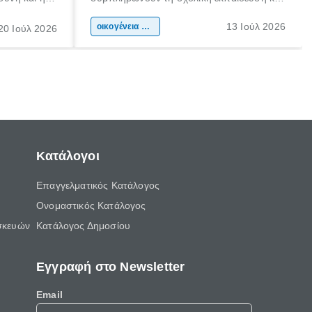
ιδιαίτερα
συμβάλλουν ουσιαστικά στη διαμόρφωση
13 Ιούλ 2026
κάθε
της προσωπικότητας, της κοινωνικότητας
οικογένεια & παιδί
20 Ιούλ 2026
ται από
και των δεξιοτήτων τους. Δεν είναι απλώς
ώσεις.
ένας τρόπος για να περνάει το παιδί τον
ελεύθερο χρόνο του.
Κατάλογοι
Επαγγελματικός Κατάλογος
Ονομαστικός Κατάλογος
σκευών
Κατάλογος Δημοσίου
Εγγραφή στο Newsletter
Email