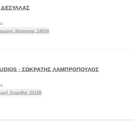
 ΔΕΣΥΛΛΑΣ
ες
ώνη, Μεσσηνία, 24004
TUDIOS - ΣΩΚΡΑΤΗΣ ΛΑΜΠΡΟΠΟΥΛΟΣ
ες
μος], Κορινθία, 20100