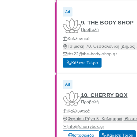
Ad
9. THE BODY SHOP
Προβολή
Καλλυντικά
Τσιμισκή 70, Θεσσαλονίκη [Δήμος]
tbs22@the-body-shop.gr
Κάλεσε Τώρα
Ad
10. CHERRY BOX
Προβολή
Καλλυντικά
Φεραίου Ρήγα 5, Καλαμαριά, Θεσσ
info@cherrybox.gr
Ιστοσελίδα
Κάλεσε Τώρα