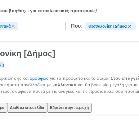
ου βοηθός...
για αποκλειστικές προσφορές!
Που:
υντικά
Θεσσαλονίκη [Δήμος]
ονίκη [Δήμος]
ση
εριποίησης και
ομορφιάς
για το πρόσωπο και το σώμα;
Στον επαγγελ
αταστήματα πανελλαδικά με
καλλυντικά
και θα βρεις μία μεγάλη γκάμα
τερο, σύμφωνα πάντα με τις ανάγκες και τις προσωπικές σου προτιμ
ώρα
Διαθέτει ιστοσελίδα
Εδρεύει στην περιοχή