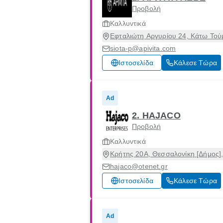
Προβολή
Καλλυντικά
Εφταλιώτη Αργυρίου 24, Κάτω Τού
siota-p@apivita.com
Ιστοσελίδα
Κάλεσε Τώρα
Ad
2. HAJACO
Προβολή
Καλλυντικά
Κρήτης 20Α, Θεσσαλονίκη [Δήμος]
hajaco@otenet.gr
Ιστοσελίδα
Κάλεσε Τώρα
Ad