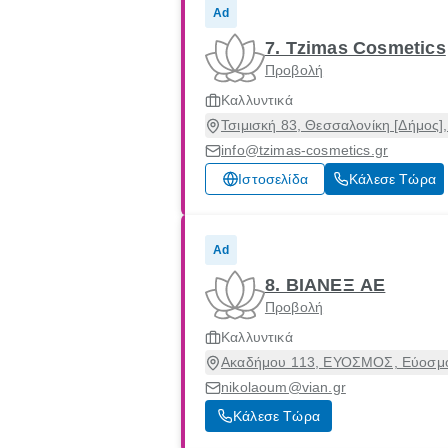
Ad
7. Tzimas Cosmetics
Προβολή
Καλλυντικά
Τσιμισκή 83, Θεσσαλονίκη [Δήμος]
info@tzimas-cosmetics.gr
Ιστοσελίδα
Κάλεσε Τώρα
Ad
8. ΒΙΑΝΕΞ ΑΕ
Προβολή
Καλλυντικά
Ακαδήμου 113, ΕΥΟΣΜΟΣ, Εύοσμο
nikolaoum@vian.gr
Κάλεσε Τώρα