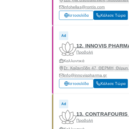
infohellas@rontis.com
Ιστοσελίδα
Κάλεσε Τώρα
Ad
12. INNOVIS PHAR
Προβολή
Καλλυντικά
Στ. Καζαντζίδη 47, ΘΕΡΜΗ, Θέρμη
info@innovispharma.gr
Ιστοσελίδα
Κάλεσε Τώρα
Ad
13. CONTRAFOURIS
Προβολή