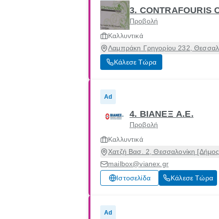
3. CONTRAFOURIS 
Προβολή
Καλλυντικά
Λαμπράκη Γρηγορίου 232, Θεσσαλο
Κάλεσε Τώρα
Ad
4. ΒΙΑΝΕΞ Α.Ε.
Προβολή
Καλλυντικά
Χατζή Βασ. 2, Θεσσαλονίκη [Δήμος
mailbox@vianex.gr
Ιστοσελίδα
Κάλεσε Τώρα
Ad