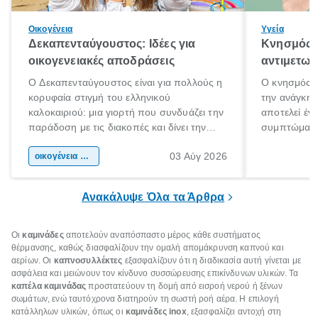
Οικογένεια
Υγεία
Δεκαπενταύγουστος: Ιδέες για
Κνησμός: 
οικογενειακές αποδράσεις
αντιμετωπ
Ο Δεκαπενταύγουστος είναι για πολλούς η
Ο κνησμός ε
κορυφαία στιγμή του ελληνικού
την ανάγκη 
καλοκαιριού: μια γιορτή που συνδυάζει την
αποτελεί έν
παράδοση με τις διακοπές και δίνει την
συμπτώματα
αφορμή για ταξίδια σε κάθε γωνιά της
άνθρωποι κά
03 Αύγ 2026
χώρας. Είτε πρόκειται για λίγες μέρες
οικογένεια & παιδί
πληροφορίες 
ξεγνοιασιάς είτε για μια σύντομη εξόρμηση.
καθώς μπορε
επιμένει για
Ανακάλυψε Όλα τα Άρθρα
Οι
καμινάδες
αποτελούν αναπόσπαστο μέρος κάθε συστήματος
θέρμανσης, καθώς διασφαλίζουν την ομαλή απομάκρυνση καπνού και
αερίων. Οι
καπνοσυλλέκτες
εξασφαλίζουν ότι η διαδικασία αυτή γίνεται με
ασφάλεια και μειώνουν τον κίνδυνο συσσώρευσης επικίνδυνων υλικών. Τα
καπέλα καμινάδας
προστατεύουν τη δομή από εισροή νερού ή ξένων
σωμάτων, ενώ ταυτόχρονα διατηρούν τη σωστή ροή αέρα. Η επιλογή
κατάλληλων υλικών, όπως οι
καμινάδες inox
, εξασφαλίζει αντοχή στη