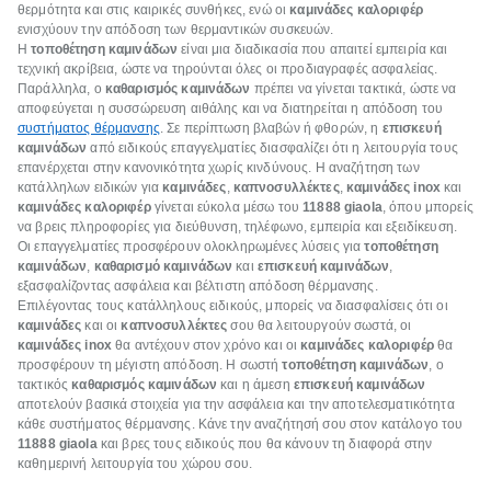
θερμότητα και στις καιρικές συνθήκες, ενώ οι
καμινάδες καλοριφέρ
ενισχύουν την απόδοση των θερμαντικών συσκευών.
Η
τοποθέτηση καμινάδων
είναι μια διαδικασία που απαιτεί εμπειρία και
τεχνική ακρίβεια, ώστε να τηρούνται όλες οι προδιαγραφές ασφαλείας.
Παράλληλα, ο
καθαρισμός καμινάδων
πρέπει να γίνεται τακτικά, ώστε να
αποφεύγεται η συσσώρευση αιθάλης και να διατηρείται η απόδοση του
συστήματος θέρμανσης
. Σε περίπτωση βλαβών ή φθορών, η
επισκευή
καμινάδων
από ειδικούς επαγγελματίες διασφαλίζει ότι η λειτουργία τους
επανέρχεται στην κανονικότητα χωρίς κινδύνους. Η αναζήτηση των
κατάλληλων ειδικών για
καμινάδες
,
καπνοσυλλέκτες
,
καμινάδες inox
και
καμινάδες καλοριφέρ
γίνεται εύκολα μέσω του
11888
giaola
, όπου μπορείς
να βρεις πληροφορίες για διεύθυνση, τηλέφωνο, εμπειρία και εξειδίκευση.
Οι επαγγελματίες προσφέρουν ολοκληρωμένες λύσεις για
τοποθέτηση
καμινάδων
,
καθαρισμό καμινάδων
και
επισκευή καμινάδων
,
εξασφαλίζοντας ασφάλεια και βέλτιστη απόδοση θέρμανσης.
Επιλέγοντας τους κατάλληλους ειδικούς, μπορείς να διασφαλίσεις ότι οι
καμινάδες
και οι
καπνοσυλλέκτες
σου θα λειτουργούν σωστά, οι
καμινάδες inox
θα αντέχουν στον χρόνο και οι
καμινάδες καλοριφέρ
θα
προσφέρουν τη μέγιστη απόδοση. Η σωστή
τοποθέτηση καμινάδων
, ο
τακτικός
καθαρισμός καμινάδων
και η άμεση
επισκευή καμινάδων
αποτελούν βασικά στοιχεία για την ασφάλεια και την αποτελεσματικότητα
κάθε συστήματος θέρμανσης. Κάνε την αναζήτησή σου στον κατάλογο του
11888
giaola
και βρες τους ειδικούς που θα κάνουν τη διαφορά στην
καθημερινή λειτουργία του χώρου σου.