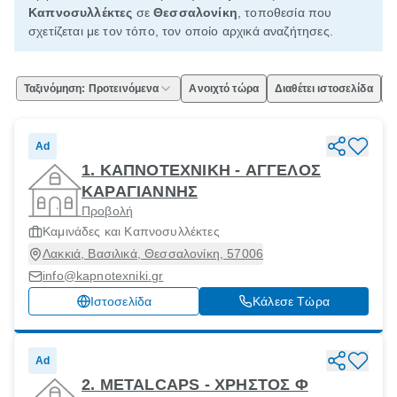
Καπνοσυλλέκτες
σε
Θεσσαλονίκη
, τοποθεσία που
σχετίζεται με τον τόπο, τον οποίο αρχικά αναζήτησες.
Ταξινόμηση: Προτεινόμενα
Ανοιχτό τώρα
Διαθέτει ιστοσελίδα
Ε
Ad
1. ΚΑΠΝΟΤΕΧΝΙΚΗ - ΑΓΓΕΛΟΣ
ΚΑΡΑΓΙΑΝΝΗΣ
Προβολή
Καμινάδες και Καπνοσυλλέκτες
Λακκιά, Βασιλικά, Θεσσαλονίκη, 57006
info@kapnotexniki.gr
Ιστοσελίδα
Κάλεσε Τώρα
Ad
2. METALCAPS - ΧΡΗΣΤΟΣ Φ