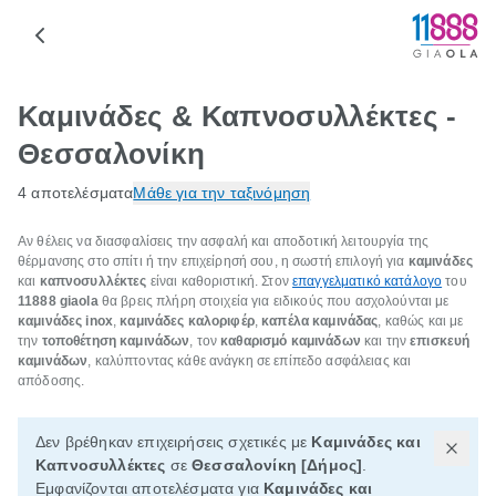
Καμινάδες & Καπνοσυλλέκτες -
Θεσσαλονίκη
4 αποτελέσματα
Μάθε για την ταξινόμηση
Αν θέλεις να διασφαλίσεις την ασφαλή και αποδοτική λειτουργία της
θέρμανσης στο σπίτι ή την επιχείρησή σου, η σωστή επιλογή για
καμινάδες
και
καπνοσυλλέκτες
είναι καθοριστική. Στον
επαγγελματικό κατάλογο
του
11888
giaola
θα βρεις πλήρη στοιχεία για ειδικούς που ασχολούνται με
καμινάδες inox
,
καμινάδες καλοριφέρ
,
καπέλα καμινάδας
, καθώς και με
την
τοποθέτηση καμινάδων
, τον
καθαρισμό καμινάδων
και την
επισκευή
καμινάδων
, καλύπτοντας κάθε ανάγκη σε επίπεδο ασφάλειας και
απόδοσης.
Δεν βρέθηκαν επιχειρήσεις σχετικές με
Καμινάδες και
Καπνοσυλλέκτες
σε
Θεσσαλονίκη [Δήμος]
.
Εμφανίζονται αποτελέσματα για
Καμινάδες και