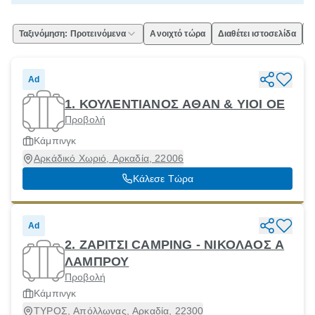
Ταξινόμηση: Προτεινόμενα
Ανοιχτό τώρα
Διαθέτει ιστοσελίδα
Ε
Ad
1. ΚΟΥΛΕΝΤΙΑΝΟΣ ΑΘΑΝ & ΥΙΟΙ ΟΕ
Προβολή
Κάμπινγκ
Αρκάδικό Χωριό, Αρκαδία, 22006
Κάλεσε Τώρα
Ad
2. ΖΑΡΙΤΣΙ CAMPING - ΝΙΚΟΛΑΟΣ Α
ΛΑΜΠΡΟΥ
Προβολή
Κάμπινγκ
ΤΥΡΟΣ, Απόλλωνας, Αρκαδία, 22300