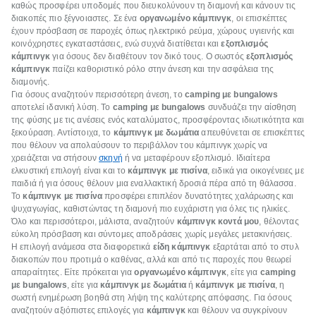
καθώς προσφέρει υποδομές που διευκολύνουν τη διαμονή και κάνουν τις
διακοπές πιο ξέγνοιαστες. Σε ένα
οργανωμένο κάμπινγκ
, οι επισκέπτες
έχουν πρόσβαση σε παροχές όπως ηλεκτρικό ρεύμα, χώρους υγιεινής και
κοινόχρηστες εγκαταστάσεις, ενώ συχνά διατίθεται και
εξοπλισμός
κάμπινγκ
για όσους δεν διαθέτουν τον δικό τους. Ο σωστός
εξοπλισμός
κάμπινγκ
παίζει καθοριστικό ρόλο στην άνεση και την ασφάλεια της
διαμονής.
Για όσους αναζητούν περισσότερη άνεση, το
camping με bungalows
αποτελεί ιδανική λύση. Το
camping με bungalows
συνδυάζει την αίσθηση
της φύσης με τις ανέσεις ενός καταλύματος, προσφέροντας ιδιωτικότητα και
ξεκούραση. Αντίστοιχα, το
κάμπινγκ με δωμάτια
απευθύνεται σε επισκέπτες
που θέλουν να απολαύσουν το περιβάλλον του κάμπινγκ χωρίς να
χρειάζεται να στήσουν
σκηνή
ή να μεταφέρουν εξοπλισμό. Ιδιαίτερα
ελκυστική επιλογή είναι και το
κάμπινγκ με πισίνα
, ειδικά για οικογένειες με
παιδιά ή για όσους θέλουν μια εναλλακτική δροσιά πέρα από τη θάλασσα.
Το
κάμπινγκ με πισίνα
προσφέρει επιπλέον δυνατότητες χαλάρωσης και
ψυχαγωγίας, καθιστώντας τη διαμονή πιο ευχάριστη για όλες τις ηλικίες.
Όλο και περισσότεροι, μάλιστα, αναζητούν
κάμπινγκ κοντά μου
, θέλοντας
εύκολη πρόσβαση και σύντομες αποδράσεις χωρίς μεγάλες μετακινήσεις.
Η επιλογή ανάμεσα στα διαφορετικά
είδη κάμπινγκ
εξαρτάται από το στυλ
διακοπών που προτιμά ο καθένας, αλλά και από τις παροχές που θεωρεί
απαραίτητες. Είτε πρόκειται για
οργανωμένο κάμπινγκ
, είτε για
camping
με bungalows
, είτε για
κάμπινγκ με δωμάτια
ή
κάμπινγκ με πισίνα
, η
σωστή ενημέρωση βοηθά στη λήψη της καλύτερης απόφασης. Για όσους
αναζητούν αξιόπιστες επιλογές για
κάμπινγκ
και θέλουν να συγκρίνουν