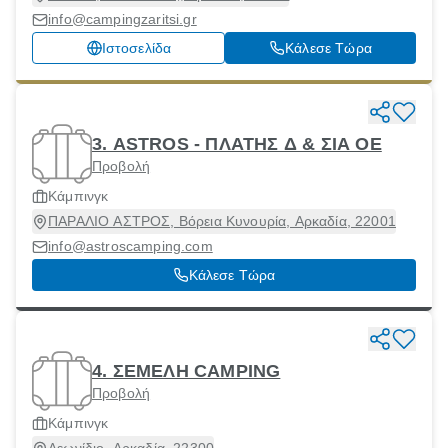
info@campingzaritsi.gr
Ιστοσελίδα
Κάλεσε Τώρα
3. ASTROS - ΠΛΑΤΗΣ Δ & ΣΙΑ ΟΕ
Προβολή
Κάμπινγκ
ΠΑΡΑΛΙΟ ΑΣΤΡΟΣ, Βόρεια Κυνουρία, Αρκαδία, 22001
info@astroscamping.com
Κάλεσε Τώρα
4. ΣΕΜΕΛΗ CAMPING
Προβολή
Κάμπινγκ