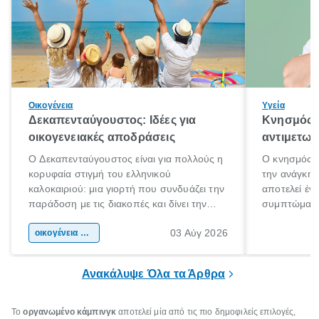
Οικογένεια
Υγεία
Δεκαπενταύγουστος: Ιδέες για
Κνησμός: 
οικογενειακές αποδράσεις
αντιμετωπ
Ο Δεκαπενταύγουστος είναι για πολλούς η
Ο κνησμός ε
κορυφαία στιγμή του ελληνικού
την ανάγκη 
καλοκαιριού: μια γιορτή που συνδυάζει την
αποτελεί έν
παράδοση με τις διακοπές και δίνει την
συμπτώματα
αφορμή για ταξίδια σε κάθε γωνιά της
άνθρωποι κά
03 Αύγ 2026
χώρας. Είτε πρόκειται για λίγες μέρες
οικογένεια & παιδί
πληροφορίες 
ξεγνοιασιάς είτε για μια σύντομη εξόρμηση.
καθώς μπορε
επιμένει για
Ανακάλυψε Όλα τα Άρθρα
Το
οργανωμένο κάμπινγκ
αποτελεί μία από τις πιο δημοφιλείς επιλογές,