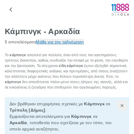
Κάμπινγκ - Αρκαδία
5 αποτελέσματα
Μάθε για την ταξινόμηση
Το
κάμπινγκ
αποτελεί για πολλούς έναν από τους πιο αγαπημένους
τρόπους διακοπών, καθώς συνδυάζει την επαφή με τη φύση, την ελευθερία
και την ξεκούραση. Τα σύγχρονα
είδη κάμπινγκ
έχουν εξελιχθεί σημαντικά,
καλύπτοντας διαφορετικές ανάγκες και προτιμήσεις, από όσους αναζητούν
την απλότητα μέχρι εκείνους που θέλουν περισσότερη άνεση. Έτσι, το
κάμπινγκ
δεν απευθύνεται πλέον μόνο στους λάτρεις της σκηνής, αλλά και
σε οικογένειες ή ζευγάρια που επιθυμούν πιο οργανωμένες παροχές.
Δεν βρέθηκαν επιχειρήσεις σχετικές με
Κάμπινγκ
σε
Τρίπολη [Δήμος]
.
Εμφανίζονται αποτελέσματα για
Κάμπινγκ
σε
Αρκαδία
, τοποθεσία που σχετίζεται με τον τόπο, τον
οποίο αρχικά αναζήτησες.