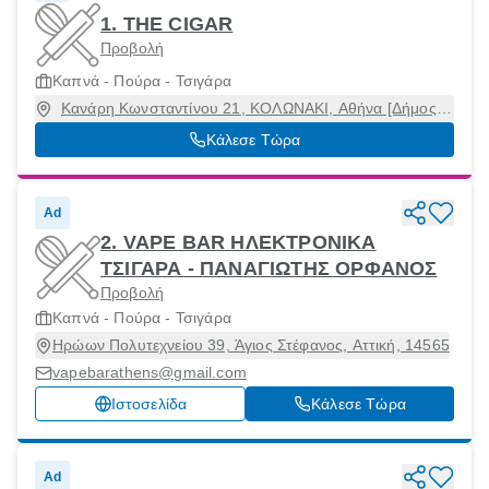
1. THE CIGAR
Προβολή
Καπνά - Πούρα - Τσιγάρα
Κανάρη Κωνσταντίνου 21, ΚΟΛΩΝΑΚΙ, Αθήνα [Δήμος],
Αττική, 10673
Κάλεσε Τώρα
Ad
2. VAPE BAR ΗΛΕΚΤΡΟΝΙΚΑ
ΤΣΙΓΑΡΑ - ΠΑΝΑΓΙΩΤΗΣ ΟΡΦΑΝΟΣ
Προβολή
Καπνά - Πούρα - Τσιγάρα
Ηρώων Πολυτεχνείου 39, Άγιος Στέφανος, Αττική, 14565
vapebarathens@gmail.com
Ιστοσελίδα
Κάλεσε Τώρα
Ad