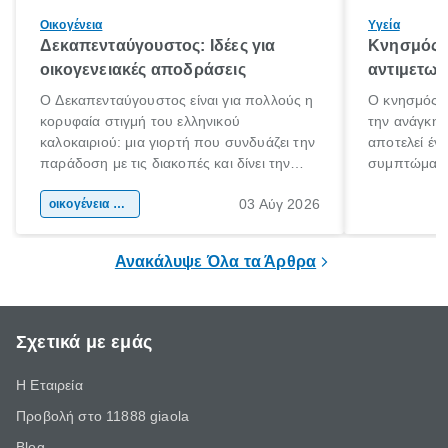
Οικογένεια
Υγεία
Δεκαπενταύγουστος: Ιδέες για
Κνησμός: 
οικογενειακές αποδράσεις
αντιμετωπ
Ο Δεκαπενταύγουστος είναι για πολλούς η
Ο κνησμός ε
κορυφαία στιγμή του ελληνικού
την ανάγκη 
καλοκαιριού: μια γιορτή που συνδυάζει την
αποτελεί έν
παράδοση με τις διακοπές και δίνει την
συμπτώματα
αφορμή για ταξίδια σε κάθε γωνιά της
άνθρωποι κά
03 Αύγ 2026
χώρας. Είτε πρόκειται για λίγες μέρες
οικογένεια & παιδί
πληροφορίες 
ξεγνοιασιάς είτε για μια σύντομη εξόρμηση.
καθώς μπορε
επιμένει για
Ανακάλυψε Όλα τα Άρθρα
Σχετικά με εμάς
Η Εταιρεία
Προβολή στο 11888 giaola
Blog