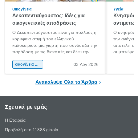
Οικογένεια
Υγεία
Δεκαπενταύγουστος: Ιδέες για
Κνησμός: 
οικογενειακές αποδράσεις
αντιμετωπ
Ο Δεκαπενταύγουστος είναι για πολλούς η
Ο κνησμός ε
κορυφαία στιγμή του ελληνικού
την ανάγκη 
καλοκαιριού: μια γιορτή που συνδυάζει την
αποτελεί έν
παράδοση με τις διακοπές και δίνει την
συμπτώματα
αφορμή για ταξίδια σε κάθε γωνιά της
άνθρωποι κά
03 Αύγ 2026
χώρας. Είτε πρόκειται για λίγες μέρες
οικογένεια & παιδί
πληροφορίες 
ξεγνοιασιάς είτε για μια σύντομη εξόρμηση.
καθώς μπορε
επιμένει για
Ανακάλυψε Όλα τα Άρθρα
Σχετικά με εμάς
Η Εταιρεία
Προβολή στο 11888 giaola