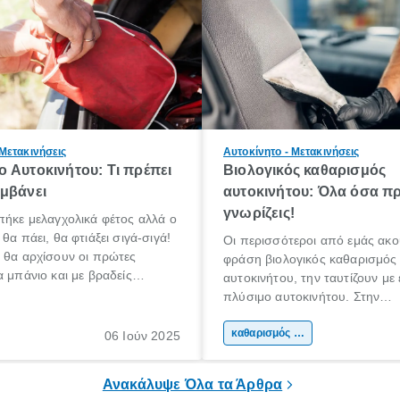
 Μετακινήσεις
Αυτοκίνητο - Μετακινήσεις
 Αυτοκινήτου: Τι πρέπει
Βιολογικός καθαρισμός
μβάνει
αυτοκινήτου: Όλα όσα πρ
γνωρίζεις!
πήκε μελαγχολικά φέτος αλλά ο
θα πάει, θα φτιάξει σιγά-σιγά!
Οι περισσότεροι από εμάς ακο
 θα αρχίσουν οι πρώτες
φράση βιολογικός καθαρισμός
α μπάνιο και με βραδείς
αυτοκινήτου, την ταυτίζουν με
αρχίσουμε κάποιοι να
πλύσιμο αυτοκινήτου. Στην
για διακοπές!
πραγματικότητα όμως, δεν είναι
βιολογικός καθαρισμός αυτοκιν
καθαρισμός αυτοκινήτου
06 Ιούν 2025
ουσιαστικά ένας βαθύτερος κ
του εσωτερικού μέρους ενός α
Ανακάλυψε Όλα τα Άρθρα