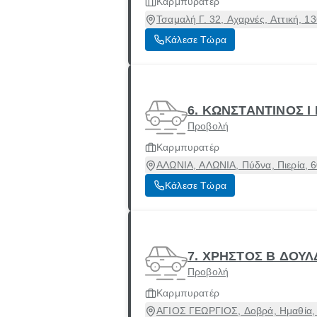
Καρμπυρατέρ
Τσαμαλή Γ. 32, Αχαρνές, Αττική, 1
Κάλεσε Τώρα
6. ΚΩΝΣΤΑΝΤΙΝΟΣ Ι
Προβολή
Καρμπυρατέρ
ΑΛΩΝΙΑ, ΑΛΩΝΙΑ, Πύδνα, Πιερία, 
Κάλεσε Τώρα
7. ΧΡΗΣΤΟΣ Β ΔΟΥ
Προβολή
Καρμπυρατέρ
ΑΓΙΟΣ ΓΕΩΡΓΙΟΣ, Δοβρά, Ημαθία,