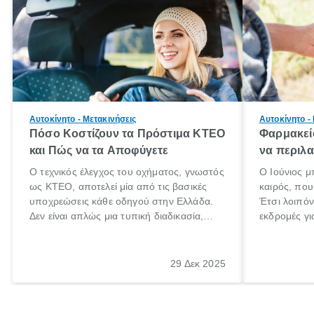
Αυτοκίνητο - Μετακινήσεις
Αυτοκίνητο -
Πόσο Κοστίζουν τα Πρόστιμα ΚΤΕΟ
Φαρμακείο
και Πώς να τα Αποφύγετε
να περιλα
Ο τεχνικός έλεγχος του οχήματος, γνωστός
Ο Ιούνιος μ
ως ΚΤΕΟ, αποτελεί μία από τις βασικές
καιρός, που 
υποχρεώσεις κάθε οδηγού στην Ελλάδα.
Έτσι λοιπόν
Δεν είναι απλώς μια τυπική διαδικασία,
εκδρομές γι
αλλά ένα ουσιαστικό μέτρο για την
ρυθμούς θα 
ασφάλεια των επιβατών, των άλλων
πηγαίνουμε 
οδηγών και του περιβάλλοντος. Ωστόσο,
29 Δεκ 2025
πολλοί ιδιοκτήτες οχημάτων αμελούν την
προθεσμία του ελέγχου.