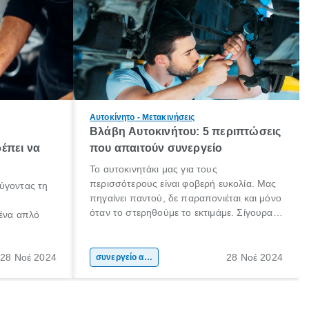
Αυτοκίνητο - Μετακινήσεις
Βλάβη Αυτοκινήτου: 5 περιπτώσεις
έπει να
που απαιτούν συνεργείο
Το αυτοκινητάκι μας για τους
περισσότερους είναι φοβερή ευκολία. Μας
ύγοντας τη
πηγαίνει παντού, δε παραπονιέται και μόνο
όταν το στερηθούμε το εκτιμάμε. Σίγουρα
 ένα απλό
κάποιοι το προσέχουν ιδιαιτέρως και το
φροντίζουν συχνά! Είμαστε όμως και εμείς,
 το ίδιο. Ο
που αν παρουσιαστεί μία βλάβη (ειδικά αν
28 Νοέ 2024
28 Νοέ 2024
ήτου, είναι
συνεργείο αυτοκινήτου
δε τη θεωρούμε σοβαρή) θα αναβάλουμε
αθαρισμός
το να πάμε στο συνεργείο, ξανά και ξανά.
μαξιού.