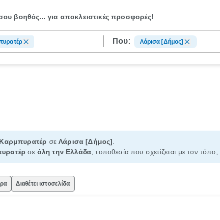
ου βοηθός...
για αποκλειστικές προσφορές!
Που:
πυρατέρ
Λάρισα [Δήμος]
Καρμπυρατέρ
σε
Λάρισα [Δήμος]
.
υρατέρ
σε
όλη την Ελλάδα
, τοποθεσία που σχετίζεται με τον τόπο,
ώρα
Διαθέτει ιστοσελίδα