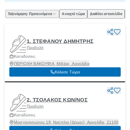
Ταξινόμηση: Προτεινόμενα
Ανοιχτό τώρα
Διαθέτει ιστοσελίδα
Ε
1. ΣΤΕΦΑΝΟΥ ΔΗΜΗΤΡΗΣ
Προβολή
Καταδύσεις
ΠΕΡΙΟΧΗ ΒΑΚΟΥΦΙΑ, Μιδέας, Αργολίδα
Κάλεσε Τώρα
2. ΤΣΟΛΑΚΟΣ ΚΩΝ/ΝΟΣ
Προβολή
Καταδύσεις
Μοσχονησιώτου 18, Ναύπλιο [Δήμος], Αργολίδα, 21100