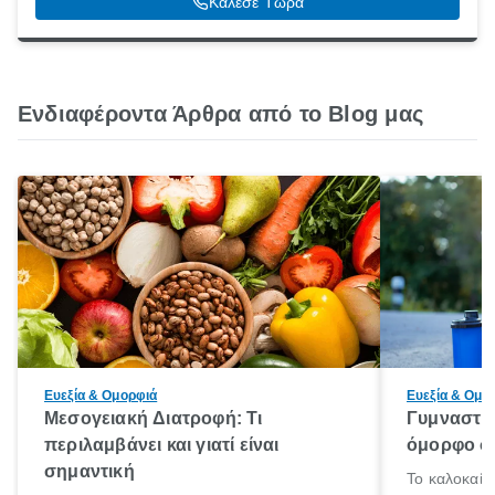
Κάλεσε Τώρα
Ενδιαφέροντα Άρθρα από το Blog μας
Ευεξία & Ομορφιά
Ευεξία & Ομο
Μεσογειακή Διατροφή: Τι
Γυμναστικ
περιλαμβάνει και γιατί είναι
όμορφο σώ
σημαντική
Το καλοκαίρ