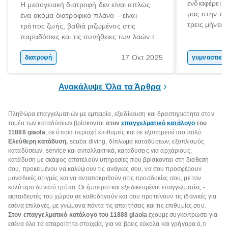
ενδιαφέρει 
Η μεσογειακή διατροφή δεν είναι απλώς
μας στην πα
ένα ακόμα διατροφικό πλάνο – είναι
τρεις μήνες 
τρόπος ζωής, βαθιά ριζωμένος στις
Αύγουστο γι
παραδόσεις και τις συνήθειες των λαών της
στόχο; Μην 
Μεσογείου. Βασισμένη σε φρέσκα, φυσικά
σου! Δεν είν
17 Οκτ 2025
και ανεπεξέργαστα υλικά, αυτή η διατροφή
διατροφή
γυμναστική
καλοκαίρι σ
έχει αναγνωριστεί παγκοσμίως ως μια από
στο γυμναστ
τις πιο υγιεινές επιλογές διατροφής.
Ανακάλυψε Όλα τα Άρθρα
βέβαια να σ
Πληθώρα
επαγγελματιών με εμπειρία, εξειδίκευση και δραστηριότητα στον
τομέα των καταδύσεων
βρίσκονται
στον
επαγγελματικό κατάλογο
του
11888 giaola
, σε όποια περιοχή επιθυμείς και σε εξυπηρετεί πιο πολύ.
Ελεύθερη κατάδυση,
scuba diving, δίπλωμα καταδύσεων, εξοπλισμός
καταδύσεων, service και ανταλλακτικά, καταδύσεις για αρχάριους,
κατάδυση με σκάφος αποτελούν υπηρεσίες που βρίσκονται στη διάθεσή
σου, προκειμένου να καλύψουν τις ανάγκες σου, να σου προσφέρουν
μοναδικές στιγμές και να ανταποκριθούν στις προσδοκίες σου, με τον
καλύτερο δυνατό τρόπο. Οι έμπειροι και εξειδικευμένοι επαγγελματίες -
εκπαιδευτές του χώρου σε καθοδηγούν και σου προτείνουν τις ιδανικές για
εσένα επιλογές, με γνώμονα πάντα τις απαιτήσεις και τις επιθυμίες σου.
Στον επαγγελματικό κατάλογο του 11888 giaola
έχουμε συγκεντρώσει για
εσένα όλα τα απαραίτητα στοιχεία, για να βρεις εύκολα και γρήγορα ό,τι