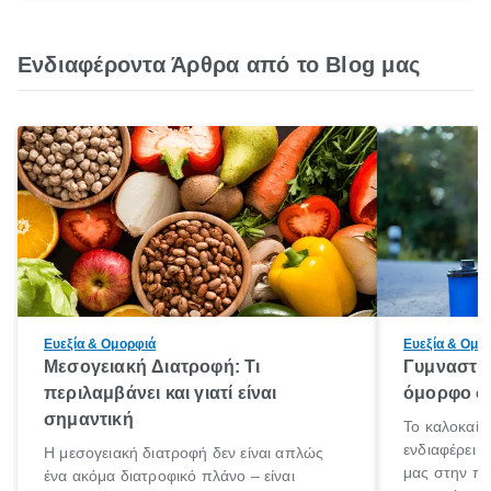
Ενδιαφέροντα Άρθρα από το Blog μας
Ευεξία & Ομορφιά
Ευεξία & Ομο
Μεσογειακή Διατροφή: Τι
Γυμναστικ
περιλαμβάνει και γιατί είναι
όμορφο σώ
σημαντική
Το καλοκαίρ
ενδιαφέρει 
Η μεσογειακή διατροφή δεν είναι απλώς
μας στην πα
ένα ακόμα διατροφικό πλάνο – είναι