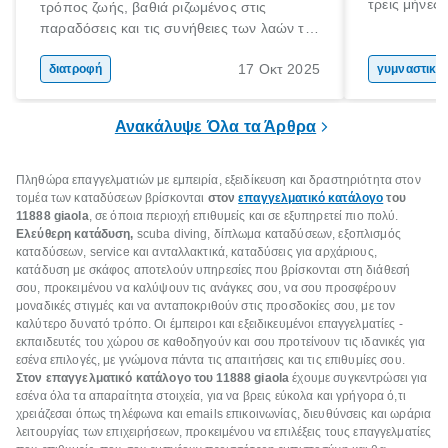
τρεις μήνες 
τρόπος ζωής, βαθιά ριζωμένος στις
Αύγουστο γι
παραδόσεις και τις συνήθειες των λαών της
στόχο; Μην 
Μεσογείου. Βασισμένη σε φρέσκα, φυσικά
σου! Δεν είν
17 Οκτ 2025
και ανεπεξέργαστα υλικά, αυτή η διατροφή
διατροφή
γυμναστική
καλοκαίρι σ
έχει αναγνωριστεί παγκοσμίως ως μια από
στο γυμναστ
τις πιο υγιεινές επιλογές διατροφής.
Ανακάλυψε Όλα τα Άρθρα
βέβαια να σ
Πληθώρα
επαγγελματιών με εμπειρία, εξειδίκευση και δραστηριότητα στον
τομέα των καταδύσεων
βρίσκονται
στον
επαγγελματικό κατάλογο
του
11888 giaola
, σε όποια περιοχή επιθυμείς και σε εξυπηρετεί πιο πολύ.
Ελεύθερη κατάδυση,
scuba diving, δίπλωμα καταδύσεων, εξοπλισμός
καταδύσεων, service και ανταλλακτικά, καταδύσεις για αρχάριους,
κατάδυση με σκάφος αποτελούν υπηρεσίες που βρίσκονται στη διάθεσή
σου, προκειμένου να καλύψουν τις ανάγκες σου, να σου προσφέρουν
μοναδικές στιγμές και να ανταποκριθούν στις προσδοκίες σου, με τον
καλύτερο δυνατό τρόπο. Οι έμπειροι και εξειδικευμένοι επαγγελματίες -
εκπαιδευτές του χώρου σε καθοδηγούν και σου προτείνουν τις ιδανικές για
εσένα επιλογές, με γνώμονα πάντα τις απαιτήσεις και τις επιθυμίες σου.
Στον επαγγελματικό κατάλογο του 11888 giaola
έχουμε συγκεντρώσει για
εσένα όλα τα απαραίτητα στοιχεία, για να βρεις εύκολα και γρήγορα ό,τι
χρειάζεσαι όπως τηλέφωνα και emails επικοινωνίας, διευθύνσεις και ωράρια
λειτουργίας των επιχειρήσεων, προκειμένου να επιλέξεις τους επαγγελματίες