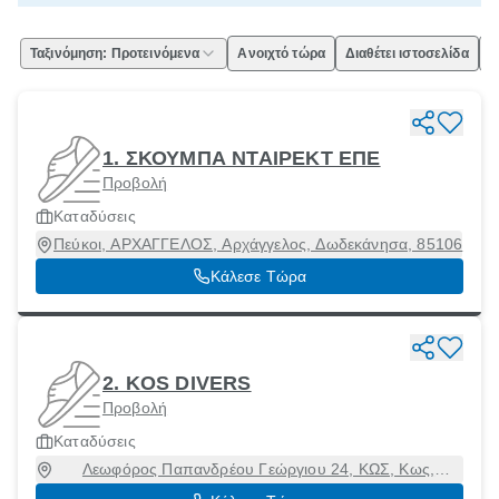
Ταξινόμηση: Προτεινόμενα
Ανοιχτό τώρα
Διαθέτει ιστοσελίδα
Ε
1. ΣΚΟΥΜΠΑ ΝΤΑΙΡΕΚΤ ΕΠΕ
Προβολή
Καταδύσεις
Πεύκοι, ΑΡΧΑΓΓΕΛΟΣ, Αρχάγγελος, Δωδεκάνησα, 85106
Κάλεσε Τώρα
2. KOS DIVERS
Προβολή
Καταδύσεις
Λεωφόρος Παπανδρέου Γεώργιου 24, ΚΩΣ, Κως,
Δωδεκάνησα, 85300