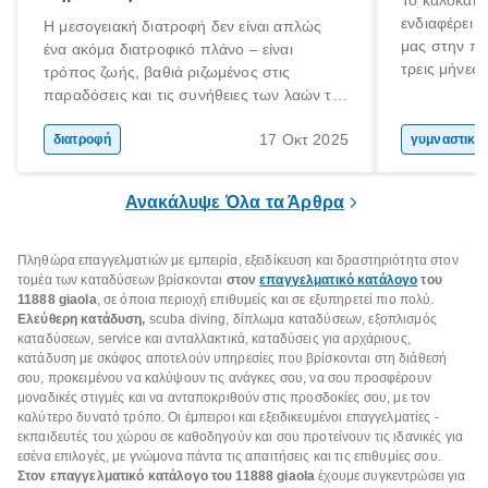
Το καλοκαίρ
ενδιαφέρει 
Η μεσογειακή διατροφή δεν είναι απλώς
μας στην πα
ένα ακόμα διατροφικό πλάνο – είναι
τρεις μήνες 
τρόπος ζωής, βαθιά ριζωμένος στις
Αύγουστο γι
παραδόσεις και τις συνήθειες των λαών της
στόχο; Μην 
Μεσογείου. Βασισμένη σε φρέσκα, φυσικά
σου! Δεν είν
17 Οκτ 2025
και ανεπεξέργαστα υλικά, αυτή η διατροφή
διατροφή
γυμναστική
καλοκαίρι σ
έχει αναγνωριστεί παγκοσμίως ως μια από
στο γυμναστ
τις πιο υγιεινές επιλογές διατροφής.
Ανακάλυψε Όλα τα Άρθρα
βέβαια να σ
Πληθώρα
επαγγελματιών με εμπειρία, εξειδίκευση και δραστηριότητα στον
τομέα των καταδύσεων
βρίσκονται
στον
επαγγελματικό κατάλογο
του
11888 giaola
, σε όποια περιοχή επιθυμείς και σε εξυπηρετεί πιο πολύ.
Ελεύθερη κατάδυση,
scuba diving, δίπλωμα καταδύσεων, εξοπλισμός
καταδύσεων, service και ανταλλακτικά, καταδύσεις για αρχάριους,
κατάδυση με σκάφος αποτελούν υπηρεσίες που βρίσκονται στη διάθεσή
σου, προκειμένου να καλύψουν τις ανάγκες σου, να σου προσφέρουν
μοναδικές στιγμές και να ανταποκριθούν στις προσδοκίες σου, με τον
καλύτερο δυνατό τρόπο. Οι έμπειροι και εξειδικευμένοι επαγγελματίες -
εκπαιδευτές του χώρου σε καθοδηγούν και σου προτείνουν τις ιδανικές για
εσένα επιλογές, με γνώμονα πάντα τις απαιτήσεις και τις επιθυμίες σου.
Στον επαγγελματικό κατάλογο του 11888 giaola
έχουμε συγκεντρώσει για