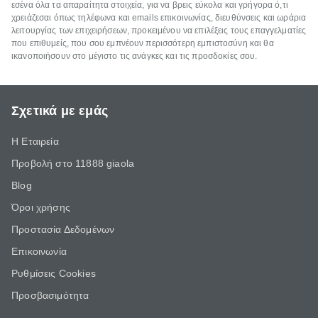
εσένα όλα τα απαραίτητα στοιχεία, για να βρεις εύκολα και γρήγορα ό,τι
χρειάζεσαι όπως τηλέφωνα και emails επικοινωνίας, διευθύνσεις και ωράρια
λειτουργίας των επιχειρήσεων, προκειμένου να επιλέξεις τους επαγγελματίες
που επιθυμείς, που σου εμπνέουν περισσότερη εμπιστοσύνη και θα
ικανοποιήσουν στο μέγιστο τις ανάγκες και τις προσδοκίες σου.
Σχετικά με εμάς
Η Εταιρεία
Προβολή στο 11888 giaola
Blog
Όροι χρήσης
Προστασία Δεδομένων
Επικοινωνία
Ρυθμίσεις Cookies
Προσβασιμότητα