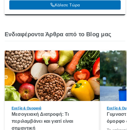
Κάλεσε Τώρα
Ενδιαφέροντα Άρθρα από το Blog μας
Ευεξία & Ομορφιά
Ευεξία & Ομο
Μεσογειακή Διατροφή: Τι
Γυμναστικ
περιλαμβάνει και γιατί είναι
όμορφο σώ
σημαντική