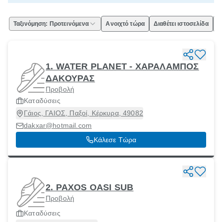
Ταξινόμηση: Προτεινόμενα
Ανοιχτό τώρα
Διαθέτει ιστοσελίδα
Ε
1. WATER PLANET - ΧΑΡΑΛΑΜΠΟΣ
ΔΑΚΟΥΡΑΣ
Προβολή
Καταδύσεις
Γάιος, ΓΑΙΟΣ, Παξοί, Κέρκυρα, 49082
dakxar@hotmail.com
Κάλεσε Τώρα
2. PAXOS OASI SUB
Προβολή
Καταδύσεις